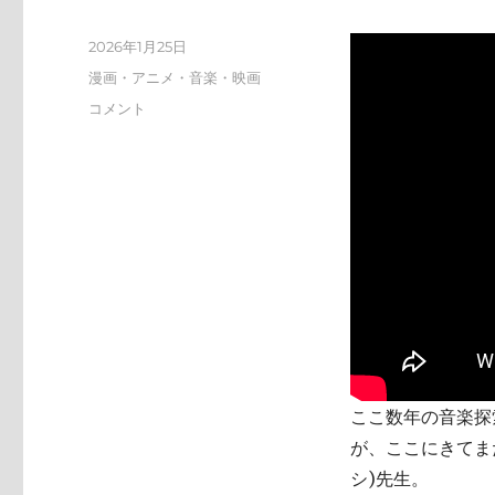
投
2026年1月25日
稿
カ
漫画・アニメ・音楽・映画
日:
テ
tn-
コメント
ゴ
shi
リ
(テ
ー
ン
シ)
天
才
す
ぎ
に
ここ数年の音楽探索
が、ここにきてまた
シ)先生。