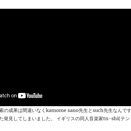
の成果は間違いなくkamome sano先生とsuch先生なんで
発見してしまいました。 イギリスの同人音楽家tn-shi(テン