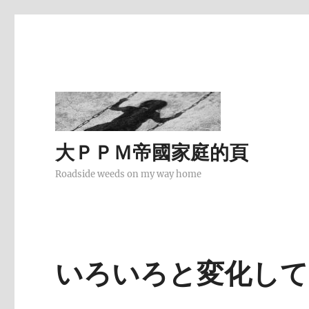
大ＰＰＭ帝國家庭的頁
Roadside weeds on my way home
いろいろと変化して