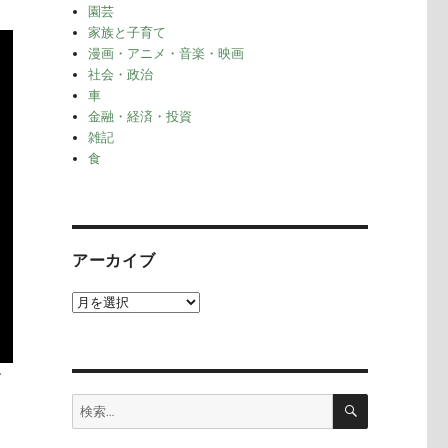
園芸
家族と子育て
漫画・アニメ・音楽・映画
社会・政治
車
金融・経済・投資
雑記
食
アーカイブ
ア
ー
カ
イ
す
ブ
検
検
索
索: