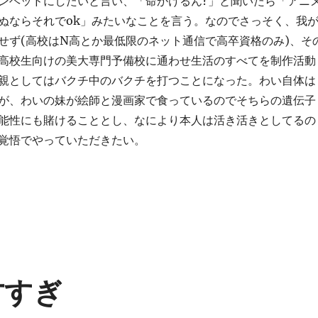
ンヘッドにしたいと言い、「命かけるん?」と聞いたら「アニ
ぬならそれでok」みたいなことを言う。なのでさっそく、我
せず(高校はN高とか最低限のネット通信で高卒資格のみ)、そ
高校生向けの美大専門予備校に通わせ生活のすべてを制作活動
親としてはバクチ中のバクチを打つことになった。わい自体は
が、わいの妹が絵師と漫画家で食っているのでそちらの遺伝子
能性にも賭けることとし、なにより本人は活き活きとしてるの
覚悟でやっていただきたい。
天才すぎ