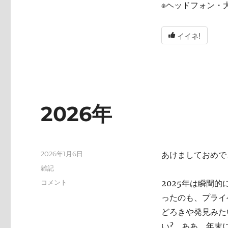
※ヘッドフォン・
イイネ!
2026年
投
2026年1月6日
あけましておめで
稿
カ
雑記
日:
テ
2026
コメント
2025年は瞬間
ゴ
年
ったのも、プライ
リ
に
ー
どろきや発見みた
い? ああ、年末にA