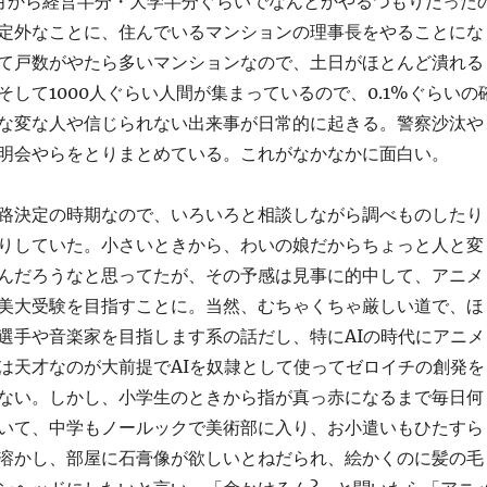
月から経営半分・大学半分ぐらいでなんとかやるつもりだった
定外なことに、住んでいるマンションの理事長をやることにな
て戸数がやたら多いマンションなので、土日がほとんど潰れる
そして1000人ぐらい人間が集まっているので、0.1%ぐらいの
な変な人や信じられない出来事が日常的に起きる。警察沙汰や
明会やらをとりまとめている。これがなかなかに面白い。
路決定の時期なので、いろいろと相談しながら調べものしたり
りしていた。小さいときから、わいの娘だからちょっと人と変
んだろうなと思ってたが、その予感は見事に的中して、アニメ
美大受験を目指すことに。当然、むちゃくちゃ厳しい道で、ほ
選手や音楽家を目指します系の話だし、特にAIの時代にアニメ
は天才なのが大前提でAIを奴隷として使ってゼロイチの創発を
ない。しかし、小学生のときから指が真っ赤になるまで毎日何
いて、中学もノールックで美術部に入り、お小遣いもひたすら
溶かし、部屋に石膏像が欲しいとねだられ、絵かくのに髪の毛