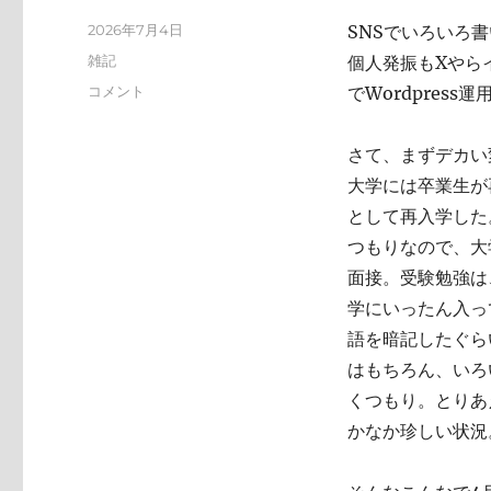
投
2026年7月4日
SNSでいろいろ
稿
カ
雑記
個人発振もXやらイ
日:
テ
い
コメント
でWordpres
ゴ
ろ
リ
い
ー
さて、まずデカい
ろ
と
大学には卒業生が
変
として再入学した
化
つもりなので、大
し
て
面接。受験勉強は
お
学にいったん入っ
り
語を暗記したぐら
ま
す
はもちろん、いろ
に
くつもり。とりあ
かなか珍しい状況