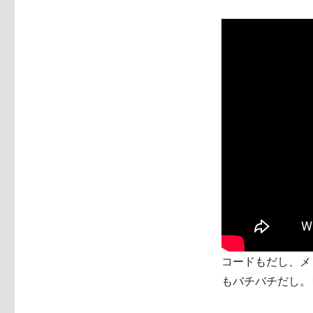
コードもだし、メ
もバチバチだし。