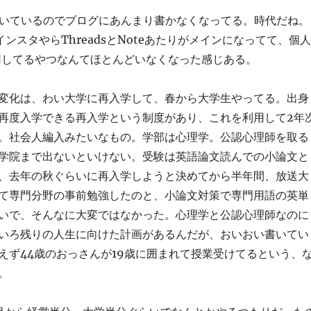
書いているのでブログにあんまり書かなくなってる。時代だね。
ンスタやらThreadsとNoteあたりがメインになってて、個人
s運用してるやつなんてほとんどいなくなった感じある。
変化は、わい大学に再入学して、春から大学生やってる。出身
再度入学できる再入学という制度があり、これを利用して2年
。社会人編入みたいなもの。学部は心理学。公認心理師を取る
学院まで出ないといけない。受験は英語論文読んでの小論文と
、去年の秋ぐらいに再入学しようと決めてから半年間、放送大
て専門分野の事前勉強したのと、小論文対策で専門用語の英単
いで、そんなに大変ではなかった。心理学と公認心理師なのに
いろ残りの人生に向けた計画があるんだが、おいおい書いてい
えず44歳のおっさんが19歳に囲まれて授業受けてるという、
。