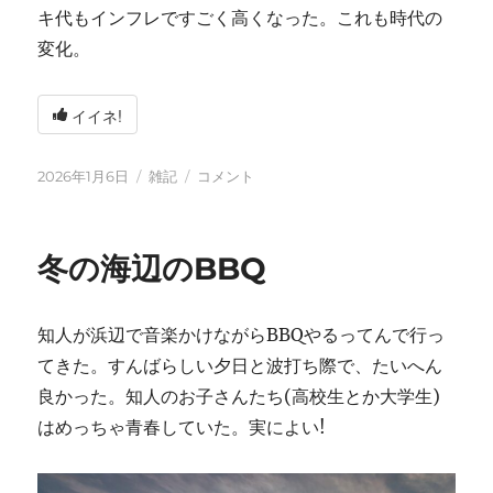
キ代もインフレですごく高くなった。これも時代の
変化。
イイネ!
投
カ
2026
2026年1月6日
雑記
コメント
稿
テ
年
日:
ゴ
に
リ
冬の海辺のBBQ
ー
知人が浜辺で音楽かけながらBBQやるってんで行っ
てきた。すんばらしい夕日と波打ち際で、たいへん
良かった。知人のお子さんたち(高校生とか大学生)
はめっちゃ青春していた。実によい!