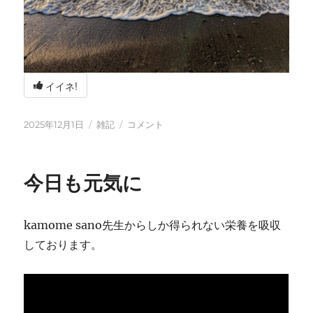
イイネ!
投
カ
冬
2025年12月1日
雑記
コメント
稿
テ
の
日:
ゴ
海
リ
辺
今日も元気に
ー
の
BBQ
に
kamome sano先生からしか得られない栄養を吸収
しております。