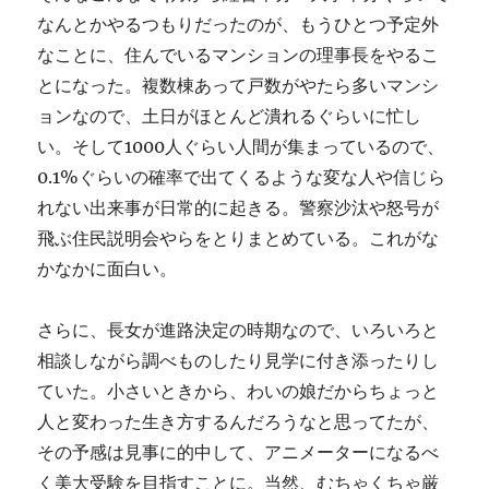
なんとかやるつもりだったのが、もうひとつ予定外
なことに、住んでいるマンションの理事長をやるこ
とになった。複数棟あって戸数がやたら多いマンシ
ョンなので、土日がほとんど潰れるぐらいに忙し
い。そして1000人ぐらい人間が集まっているので、
0.1%ぐらいの確率で出てくるような変な人や信じら
れない出来事が日常的に起きる。警察沙汰や怒号が
飛ぶ住民説明会やらをとりまとめている。これがな
かなかに面白い。
さらに、長女が進路決定の時期なので、いろいろと
相談しながら調べものしたり見学に付き添ったりし
ていた。小さいときから、わいの娘だからちょっと
人と変わった生き方するんだろうなと思ってたが、
その予感は見事に的中して、アニメーターになるべ
く美大受験を目指すことに。当然、むちゃくちゃ厳