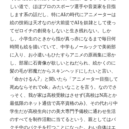
しい道で、ほぼプロのスポーツ選手や音楽家を目指
します系の話だし、特にAIの時代にアニメーターは
絵の技術は天才なのが大前提でAIを奴隷として使っ
てゼロイチの創発をしないと生き残れない。しか
し、小学生のときから指が真っ赤になるまで毎日何
時間も絵を描いていて、中学もノールックで美術部
に入り、お小遣いもひたすらアニメの原画集に溶か
し、部屋に石膏像が欲しいとねだられ、絵かくのに
髪の毛が邪魔だからスキンヘッドにしたいと言い、
「命かけるん?」と聞いたら「アニメーター目指して
死ぬならそれでok」みたいなことを言う。なのでさ
っそく、我が家は高校受験はさせず(高校はN高とか
最低限のネット通信で高卒資格のみ)、その代わり中
学生だが高校生向けの美大専門予備校に通わせ生活
のすべてを制作活動に当てるという、親としてはバ
クチ中のバクチを打つことになった。わい自体はエ