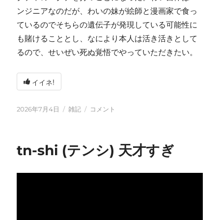
ンジニアなのだが、わいの妹が絵師と漫画家で食っ
ているのでそちらの遺伝子が発現している可能性に
も賭けることとし、なにより本人は活き活きとして
るので、せいぜい死ぬ覚悟でやっていただきたい。
イイネ!
投
カ
い
2026年7月4日
雑記
コメント
稿
テ
ろ
日:
ゴ
い
リ
ろ
tn-shi (テンシ) 天才すぎ
ー
と
変
化
し
て
お
り