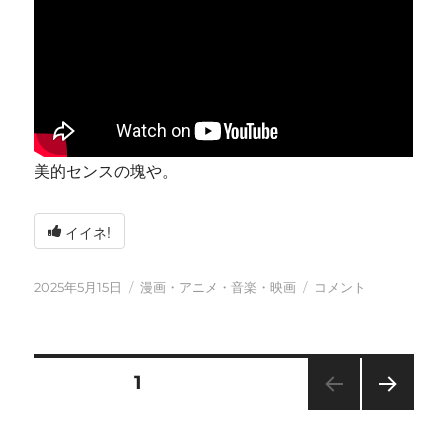
美的センスの塊や。
イイネ!
投
カ
今
2025年5月15日
漫画・アニメ・音楽・映画
コメント
稿
テ
日
日:
ゴ
も
リ
元
ー
気
投
固定ページ
1
に
に
次の
稿
ペー