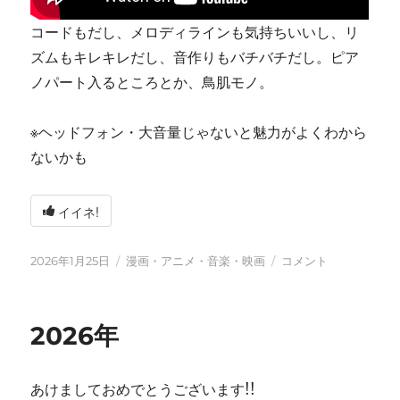
コードもだし、メロディラインも気持ちいいし、リ
ズムもキレキレだし、音作りもバチバチだし。ピア
ノパート入るところとか、鳥肌モノ。
※ヘッドフォン・大音量じゃないと魅力がよくわから
ないかも
イイネ!
投
カ
tn-
2026年1月25日
漫画・アニメ・音楽・映画
コメント
稿
テ
shi
日:
ゴ
(テ
リ
ン
2026年
ー
シ)
天
才
あけましておめでとうございます!!
す