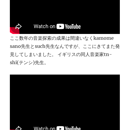
ま
す
に
ここ数年の音楽探索の成果は間違いなくkamome
sano先生とsuch先生なんですが、ここにきてまた発
見してしまいました。 イギリスの同人音楽家tn-
shi(テンシ)先生。