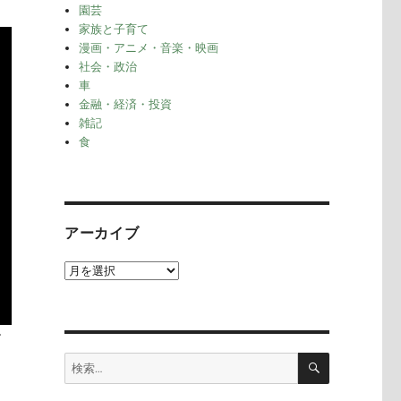
園芸
家族と子育て
漫画・アニメ・音楽・映画
社会・政治
車
金融・経済・投資
雑記
食
アーカイブ
ア
ー
カ
イ
す
ブ
検
検
索
索: