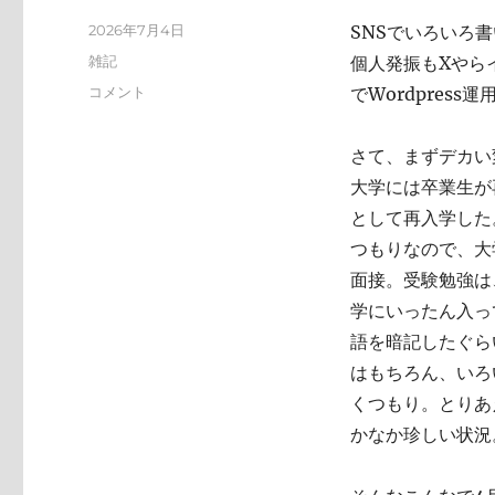
投
2026年7月4日
SNSでいろいろ
稿
カ
雑記
個人発振もXやらイ
日:
テ
い
コメント
でWordpres
ゴ
ろ
リ
い
ー
さて、まずデカい
ろ
と
大学には卒業生が
変
として再入学した
化
つもりなので、大
し
て
面接。受験勉強は
お
学にいったん入っ
り
語を暗記したぐら
ま
す
はもちろん、いろ
に
くつもり。とりあ
かなか珍しい状況