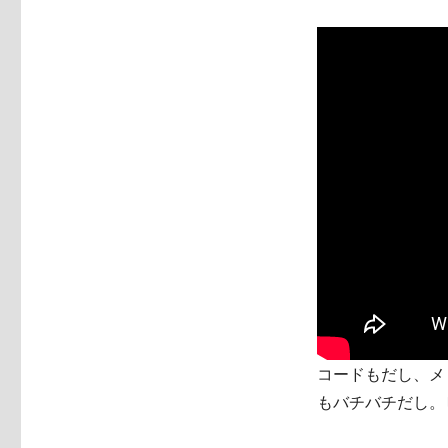
コードもだし、メ
もバチバチだし。