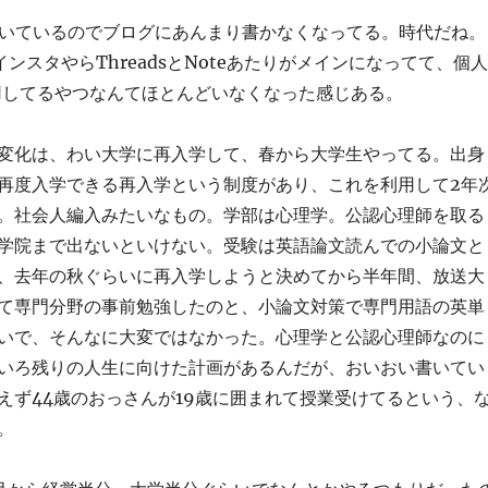
書いているのでブログにあんまり書かなくなってる。時代だね。
ンスタやらThreadsとNoteあたりがメインになってて、個人
s運用してるやつなんてほとんどいなくなった感じある。
変化は、わい大学に再入学して、春から大学生やってる。出身
再度入学できる再入学という制度があり、これを利用して2年
。社会人編入みたいなもの。学部は心理学。公認心理師を取る
学院まで出ないといけない。受験は英語論文読んでの小論文と
、去年の秋ぐらいに再入学しようと決めてから半年間、放送大
て専門分野の事前勉強したのと、小論文対策で専門用語の英単
いで、そんなに大変ではなかった。心理学と公認心理師なのに
いろ残りの人生に向けた計画があるんだが、おいおい書いてい
えず44歳のおっさんが19歳に囲まれて授業受けてるという、
。