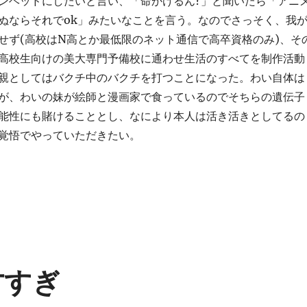
ンヘッドにしたいと言い、「命かけるん?」と聞いたら「アニ
ぬならそれでok」みたいなことを言う。なのでさっそく、我
せず(高校はN高とか最低限のネット通信で高卒資格のみ)、そ
高校生向けの美大専門予備校に通わせ生活のすべてを制作活動
親としてはバクチ中のバクチを打つことになった。わい自体は
が、わいの妹が絵師と漫画家で食っているのでそちらの遺伝子
能性にも賭けることとし、なにより本人は活き活きとしてるの
覚悟でやっていただきたい。
天才すぎ