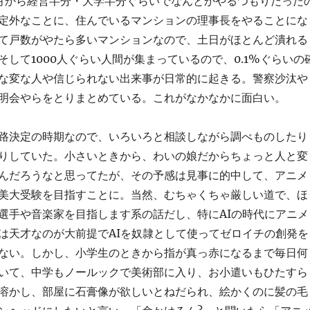
月から経営半分・大学半分ぐらいでなんとかやるつもりだった
定外なことに、住んでいるマンションの理事長をやることにな
て戸数がやたら多いマンションなので、土日がほとんど潰れる
そして1000人ぐらい人間が集まっているので、0.1%ぐらいの
な変な人や信じられない出来事が日常的に起きる。警察沙汰や
明会やらをとりまとめている。これがなかなかに面白い。
路決定の時期なので、いろいろと相談しながら調べものしたり
りしていた。小さいときから、わいの娘だからちょっと人と変
んだろうなと思ってたが、その予感は見事に的中して、アニメ
美大受験を目指すことに。当然、むちゃくちゃ厳しい道で、ほ
選手や音楽家を目指します系の話だし、特にAIの時代にアニメ
は天才なのが大前提でAIを奴隷として使ってゼロイチの創発を
ない。しかし、小学生のときから指が真っ赤になるまで毎日何
いて、中学もノールックで美術部に入り、お小遣いもひたすら
溶かし、部屋に石膏像が欲しいとねだられ、絵かくのに髪の毛