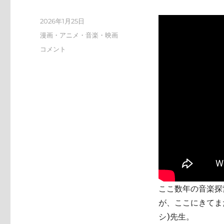
投
2026年1月25日
稿
カ
漫画・アニメ・音楽・映画
日:
テ
tn-
コメント
ゴ
shi
リ
(テ
ー
ン
シ)
天
才
す
ぎ
に
ここ数年の音楽探索
が、ここにきてまた
シ)先生。