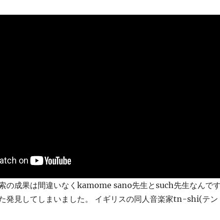
の成果は間違いなくkamome sano先生とsuch先生なんで
発見してしまいました。 イギリスの同人音楽家tn-shi(テン