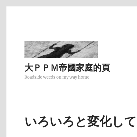
大ＰＰＭ帝國家庭的頁
Roadside weeds on my way home
いろいろと変化して