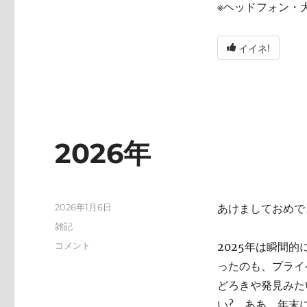
※ヘッドフォン・
イイネ!
2026年
投
2026年1月6日
あけましておめで
稿
カ
雑記
日:
テ
2026
コメント
2025年は瞬間
ゴ
年
ったのも、プライ
リ
に
ー
どろきや発見みた
い? ああ、年末にA