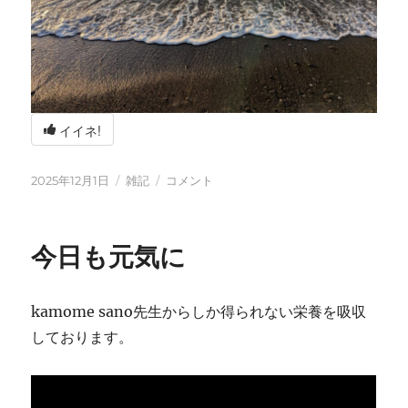
イイネ!
投
カ
冬
2025年12月1日
雑記
コメント
稿
テ
の
日:
ゴ
海
リ
辺
今日も元気に
ー
の
BBQ
に
kamome sano先生からしか得られない栄養を吸収
しております。