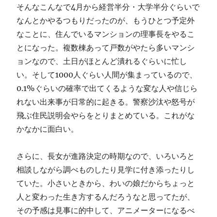
そんなこんなで4月から経営半分・大学半分ぐらいで
なんとかやるつもりだったのが、もうひとつ予定外
なことに、住んでいるマンションの理事長をやるこ
とになった。複数棟あって戸数がやたら多いマンシ
ョンなので、土日がほとんど潰れるぐらいに忙し
い。そして1000人ぐらい人間が集まっているので、
0.1%ぐらいの確率で出てくるような変な人や信じら
れない出来事が日常的に起きる。警察沙汰や怒号が
飛ぶ住民説明会やらをとりまとめている。これがな
かなかに面白い。
さらに、長女が進路決定の時期なので、いろいろと
相談しながら調べものしたり見学に付き添ったりし
ていた。小さいときから、わいの娘だからちょっと
人と変わった生き方するんだろうなと思ってたが、
その予感は見事に的中して、アニメーターになるべ