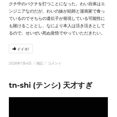
クチ中のバクチを打つことになった。わい自体はエ
ンジニアなのだが、わいの妹が絵師と漫画家で食っ
ているのでそちらの遺伝子が発現している可能性に
も賭けることとし、なにより本人は活き活きとして
るので、せいぜい死ぬ覚悟でやっていただきたい。
イイネ!
投
カ
い
2026年7月4日
雑記
コメント
稿
テ
ろ
日:
ゴ
い
リ
ろ
tn-shi (テンシ) 天才すぎ
ー
と
変
化
し
て
お