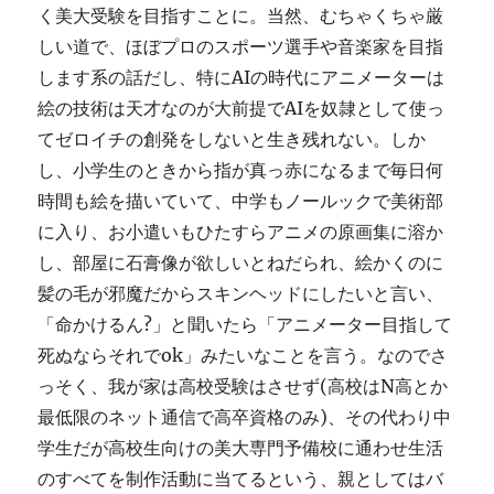
く美大受験を目指すことに。当然、むちゃくちゃ厳
しい道で、ほぼプロのスポーツ選手や音楽家を目指
します系の話だし、特にAIの時代にアニメーターは
絵の技術は天才なのが大前提でAIを奴隷として使っ
てゼロイチの創発をしないと生き残れない。しか
し、小学生のときから指が真っ赤になるまで毎日何
時間も絵を描いていて、中学もノールックで美術部
に入り、お小遣いもひたすらアニメの原画集に溶か
し、部屋に石膏像が欲しいとねだられ、絵かくのに
髪の毛が邪魔だからスキンヘッドにしたいと言い、
「命かけるん?」と聞いたら「アニメーター目指して
死ぬならそれでok」みたいなことを言う。なのでさ
っそく、我が家は高校受験はさせず(高校はN高とか
最低限のネット通信で高卒資格のみ)、その代わり中
学生だが高校生向けの美大専門予備校に通わせ生活
のすべてを制作活動に当てるという、親としてはバ