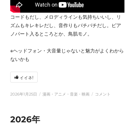
コードもだし、メロディラインも気持ちいいし、リ
ズムもキレキレだし、音作りもバチバチだし。ピア
ノパート入るところとか、鳥肌モノ。
※ヘッドフォン・大音量じゃないと魅力がよくわから
ないかも
イイネ!
投
カ
tn-
2026年1月25日
漫画・アニメ・音楽・映画
コメント
稿
テ
shi
日:
ゴ
(テ
リ
ン
2026年
ー
シ)
天
才