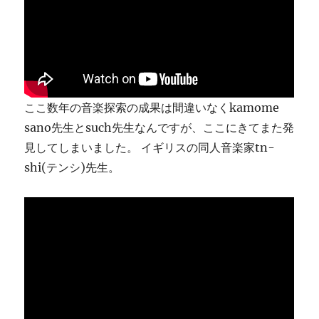
り
ま
す
に
ここ数年の音楽探索の成果は間違いなくkamome
sano先生とsuch先生なんですが、ここにきてまた発
見してしまいました。 イギリスの同人音楽家tn-
shi(テンシ)先生。