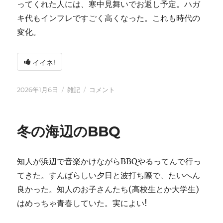
ってくれた人には、寒中見舞いでお返し予定。ハガ
キ代もインフレですごく高くなった。これも時代の
変化。
イイネ!
投
カ
2026
2026年1月6日
雑記
コメント
稿
テ
年
日:
ゴ
に
リ
冬の海辺のBBQ
ー
知人が浜辺で音楽かけながらBBQやるってんで行っ
てきた。すんばらしい夕日と波打ち際で、たいへん
良かった。知人のお子さんたち(高校生とか大学生)
はめっちゃ青春していた。実によい!