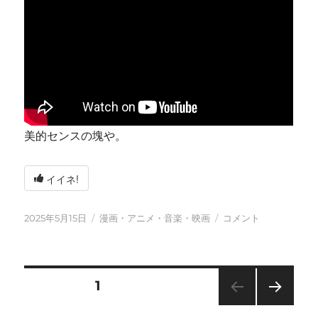
美的センスの塊や。
イイネ!
投
カ
今
2025年5月15日
漫画・アニメ・音楽・映画
コメント
稿
テ
日
日:
ゴ
も
リ
元
ー
気
投
固定ページ
1
に
に
次の