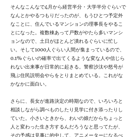
そんなこんなで4月から経営半分・大学半分ぐらいで
なんとかやるつもりだったのが、もうひとつ予定外
なことに、住んでいるマンションの理事長をやるこ
とになった。複数棟あって戸数がやたら多いマンシ
ョンなので、土日がほとんど潰れるぐらいに忙し
い。そして1000人ぐらい人間が集まっているので、
0.1%ぐらいの確率で出てくるような変な人や信じら
れない出来事が日常的に起きる。警察沙汰や怒号が
飛ぶ住民説明会やらをとりまとめている。これがな
かなかに面白い。
さらに、長女が進路決定の時期なので、いろいろと
相談しながら調べものしたり見学に付き添ったりし
ていた。小さいときから、わいの娘だからちょっと
人と変わった生き方するんだろうなと思ってたが、
その予感は見事に的中して、アニメーターになるべ