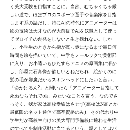
く美大受験を目指すことに。当然、むちゃくちゃ厳
しい道で、ほぼプロのスポーツ選手や音楽家を目指
します系の話だし、特にAIの時代にアニメーターは
絵の技術は天才なのが大前提でAIを奴隷として使っ
てゼロイチの創発をしないと生き残れない。しか
し、小学生のときから指が真っ赤になるまで毎日何
時間も絵を描いていて、中学もノールックで美術部
に入り、お小遣いもひたすらアニメの原画集に溶か
し、部屋に石膏像が欲しいとねだられ、絵かくのに
髪の毛が邪魔だからスキンヘッドにしたいと言い、
「命かけるん?」と聞いたら「アニメーター目指して
死ぬならそれでok」みたいなことを言う。なのでさ
っそく、我が家は高校受験はさせず(高校はN高とか
最低限のネット通信で高卒資格のみ)、その代わり中
学生だが高校生向けの美大専門予備校に通わせ生活
のすべてを制作活動に当てるという、親としてはバ