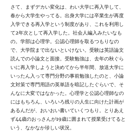
さて、まずデカい変化は、わい大学に再入学して、
春から大学生やってる。出身大学には卒業生が再度
入学できる再入学という制度があり、これを利用し
て2年次として再入学した。社会人編入みたいなも
の。学部は心理学。公認心理師を取るつもりなの
で、大学院まで出ないといけない。受験は英語論文
読んでの小論文と面接。受験勉強は、去年の秋ぐら
いに再入学しようと決めてから半年間、放送大学に
いったん入って専門分野の事前勉強したのと、小論
文対策で専門用語の英単語を暗記したぐらいで、そ
んなに大変ではなかった。心理学と公認心理師なの
にはもちろん、いろいろ残りの人生に向けた計画が
あるんだが、おいおい書いていくつもり。とりあえ
ず44歳のおっさんが19歳に囲まれて授業受けてると
いう、なかなか珍しい状況。