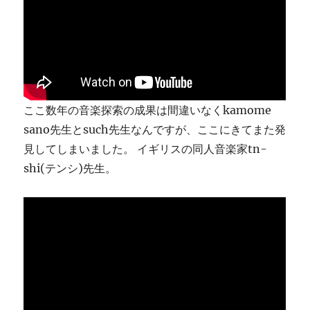
り
ま
す
に
ここ数年の音楽探索の成果は間違いなくkamome
sano先生とsuch先生なんですが、ここにきてまた発
見してしまいました。 イギリスの同人音楽家tn-
shi(テンシ)先生。