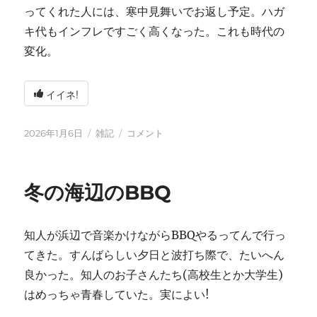
ってくれた人には、寒中見舞いでお返し予定。ハガ
キ代もインフレですごく高くなった。これも時代の
変化。
イイネ!
投
カ
2026
2026年1月6日
雑記
コメント
稿
テ
年
日:
ゴ
に
リ
冬の海辺のBBQ
ー
知人が浜辺で音楽かけながらBBQやるってんで行っ
てきた。すんばらしい夕日と波打ち際で、たいへん
良かった。知人のお子さんたち(高校生とか大学生)
はめっちゃ青春していた。実によい!