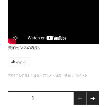
美的センスの塊や。
イイネ!
投
カ
今
2025年5月15日
漫画・アニメ・音楽・映画
コメント
稿
テ
日
日:
ゴ
も
リ
元
ー
気
投
固定ページ
1
に
に