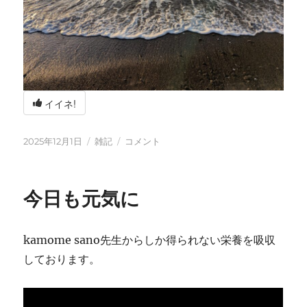
イイネ!
投
カ
冬
2025年12月1日
雑記
コメント
稿
テ
の
日:
ゴ
海
リ
辺
今日も元気に
ー
の
BBQ
に
kamome sano先生からしか得られない栄養を吸収
しております。