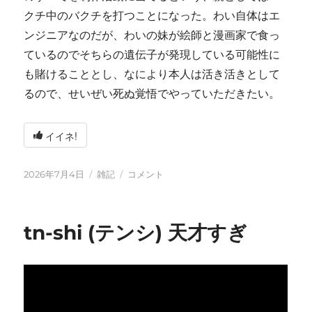
クチ中のバクチを打つことになった。わい自体はエ
ンジニアなのだが、わいの妹が絵師と漫画家で食っ
ているのでそちらの遺伝子が発現している可能性に
も賭けることとし、なにより本人は活き活きとして
るので、せいぜい死ぬ覚悟でやっていただきたい。
イイネ!
投
カ
い
2026年7月4日
雑記
コメント
稿
テ
ろ
日:
ゴ
い
リ
ろ
tn-shi (テンシ) 天才すぎ
ー
と
変
化
し
て
お