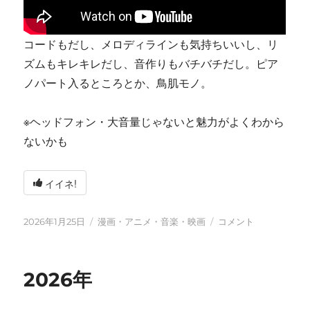
コードもだし、メロディラインも気持ちいいし、リ
ズムもキレキレだし、音作りもバチバチだし。ピア
ノパート入るところとか、鳥肌モノ。
※ヘッドフォン・大音量じゃないと魅力がよくわから
ないかも
イイネ!
投
カ
tn-
2026年1月25日
漫画・アニメ・音楽・映画
コメント
稿
テ
shi
日:
ゴ
(テ
リ
ン
2026年
ー
シ)
天
才