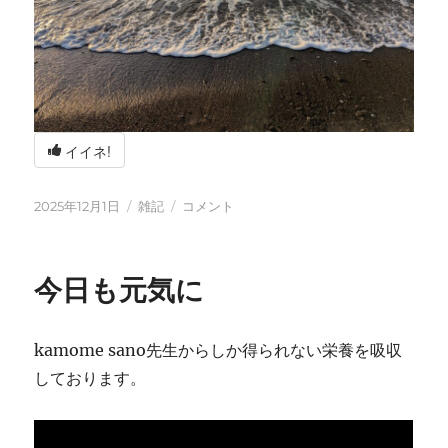
イイネ!
投
カ
冬
2025年12月1日
雑記
コメント
稿
テ
の
日:
ゴ
海
リ
辺
今日も元気に
ー
の
BBQ
に
kamome sano先生からしか得られない栄養を吸収
しております。