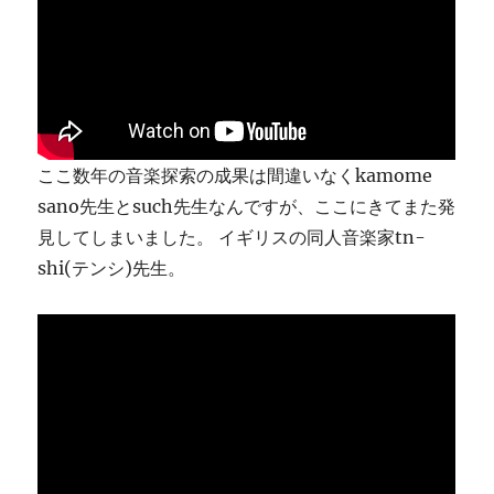
り
ま
す
に
ここ数年の音楽探索の成果は間違いなくkamome
sano先生とsuch先生なんですが、ここにきてまた発
見してしまいました。 イギリスの同人音楽家tn-
shi(テンシ)先生。