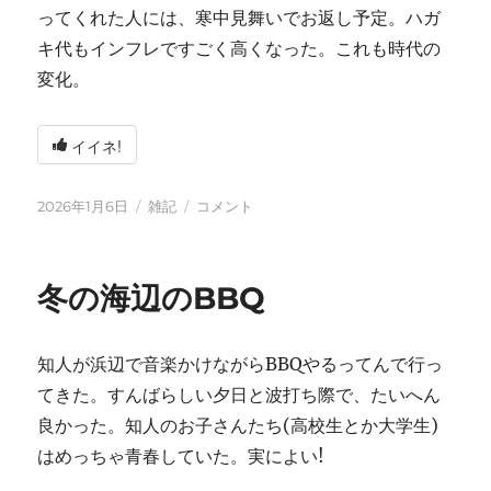
ってくれた人には、寒中見舞いでお返し予定。ハガ
キ代もインフレですごく高くなった。これも時代の
変化。
イイネ!
投
カ
2026
2026年1月6日
雑記
コメント
稿
テ
年
日:
ゴ
に
リ
冬の海辺のBBQ
ー
知人が浜辺で音楽かけながらBBQやるってんで行っ
てきた。すんばらしい夕日と波打ち際で、たいへん
良かった。知人のお子さんたち(高校生とか大学生)
はめっちゃ青春していた。実によい!