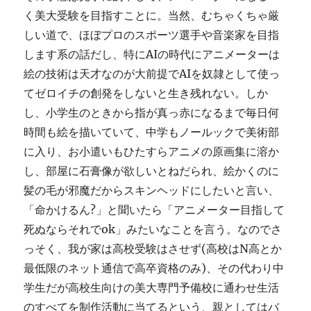
く美大受験を目指すことに。当然、むちゃくちゃ厳
しい道で、ほぼプロのスポーツ選手や音楽家を目指
します系の話だし、特にAIの時代にアニメーターは
絵の技術は天才なのが大前提でAIを奴隷として使っ
てゼロイチの創発をしないと生き残れない。しか
し、小学生のときから指が真っ赤になるまで毎日何
時間も絵を描いていて、中学もノールックで美術部
に入り、お小遣いもひたすらアニメの原画集に溶か
し、部屋に石膏像が欲しいとねだられ、絵かくのに
髪の毛が邪魔だからスキンヘッドにしたいと言い、
「命かけるん?」と聞いたら「アニメーター目指して
死ぬならそれでok」みたいなことを言う。なのでさ
っそく、我が家は高校受験はさせず(高校はN高とか
最低限のネット通信で高卒資格のみ)、その代わり中
学生だが高校生向けの美大専門予備校に通わせ生活
のすべてを制作活動に当てるという、親としてはバ