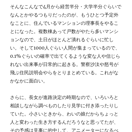
そんなこんなで4月から経営半分・大学半分ぐらいで
なんとかやるつもりだったのが、もうひとつ予定外
なことに、住んでいるマンションの理事長をやるこ
とになった。複数棟あって戸数がやたら多いマンシ
ョンなので、土日がほとんど潰れるぐらいに忙し
い。そして1000人ぐらい人間が集まっているので、
0.1%ぐらいの確率で出てくるような変な人や信じら
れない出来事が日常的に起きる。警察沙汰や怒号が
飛ぶ住民説明会やらをとりまとめている。これがな
かなかに面白い。
さらに、長女が進路決定の時期なので、いろいろと
相談しながら調べものしたり見学に付き添ったりし
ていた。小さいときから、わいの娘だからちょっと
人と変わった生き方するんだろうなと思ってたが、
その予感は見事に的中して、アニメーターになるべ