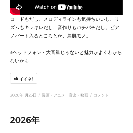
コードもだし、メロディラインも気持ちいいし、リ
ズムもキレキレだし、音作りもバチバチだし。ピア
ノパート入るところとか、鳥肌モノ。
※ヘッドフォン・大音量じゃないと魅力がよくわから
ないかも
イイネ!
投
カ
tn-
2026年1月25日
漫画・アニメ・音楽・映画
コメント
稿
テ
shi
日:
ゴ
(テ
リ
ン
2026年
ー
シ)
天
才