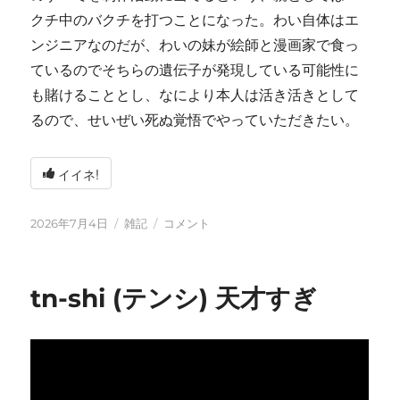
クチ中のバクチを打つことになった。わい自体はエ
ンジニアなのだが、わいの妹が絵師と漫画家で食っ
ているのでそちらの遺伝子が発現している可能性に
も賭けることとし、なにより本人は活き活きとして
るので、せいぜい死ぬ覚悟でやっていただきたい。
イイネ!
投
カ
い
2026年7月4日
雑記
コメント
稿
テ
ろ
日:
ゴ
い
リ
ろ
tn-shi (テンシ) 天才すぎ
ー
と
変
化
し
て
お