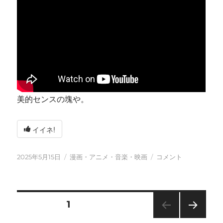
美的センスの塊や。
イイネ!
投
カ
今
2025年5月15日
漫画・アニメ・音楽・映画
コメント
稿
テ
日
日:
ゴ
も
リ
元
ー
気
投
固定ページ
1
に
に