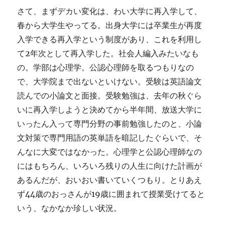
さて、まずデカい変化は、わい大学に再入学して、
春から大学生やってる。出身大学には卒業生が再度
入学できる再入学という制度があり、これを利用し
て2年次として再入学した。社会人編入みたいなも
の。学部は心理学。公認心理師を取るつもりなの
で、大学院まで出ないといけない。受験は英語論文
読んでの小論文と面接。受験勉強は、去年の秋ぐら
いに再入学しようと決めてから半年間、放送大学に
いったん入って専門分野の事前勉強したのと、小論
文対策で専門用語の英単語を暗記したぐらいで、そ
んなに大変ではなかった。心理学と公認心理師なの
にはもちろん、いろいろ残りの人生に向けた計画が
あるんだが、おいおい書いていくつもり。とりあえ
ず44歳のおっさんが19歳に囲まれて授業受けてると
いう、なかなか珍しい状況。