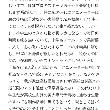
しい道で、ほぼプロのスポーツ選手や音楽家を目指
します系の話だし、特にAIの時代にアニメーターは
絵の技術は天才なのが大前提でAIを奴隷として使っ
てゼロイチの創発をしないと生き残れない。しか
し、小学生のときから指が真っ赤になるまで毎日何
時間も絵を描いていて、中学もノールックで美術部
に入り、お小遣いもひたすらアニメの原画集に溶か
し、部屋に石膏像が欲しいとねだられ、絵かくのに
髪の毛が邪魔だからスキンヘッドにしたいと言い、
「命かけるん?」と聞いたら「アニメーター目指して
死ぬならそれでok」みたいなことを言う。なのでさ
っそく、我が家は高校受験はさせず(高校はN高とか
最低限のネット通信で高卒資格のみ)、その代わり中
学生だが高校生向けの美大専門予備校に通わせ生活
のすべてを制作活動に当てるという、親としてはバ
クチ中のバクチを打つことになった。わい自体はエ