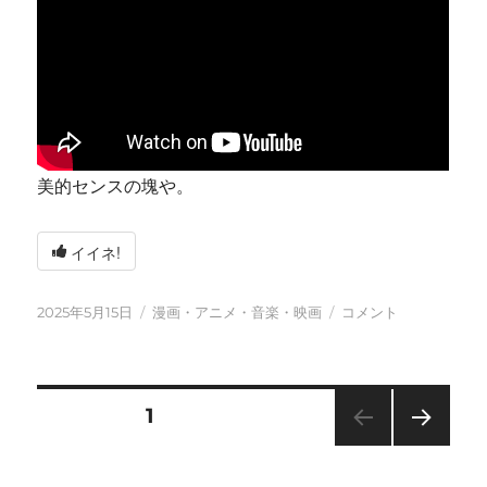
美的センスの塊や。
イイネ!
投
カ
今
2025年5月15日
漫画・アニメ・音楽・映画
コメント
稿
テ
日
日:
ゴ
も
リ
元
ー
気
投
固定ページ
1
に
に
次の
稿
ペー