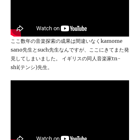
ま
す
に
ここ数年の音楽探索の成果は間違いなくkamome
sano先生とsuch先生なんですが、ここにきてまた発
見してしまいました。 イギリスの同人音楽家tn-
shi(テンシ)先生。