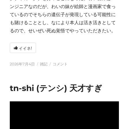
ンジニアなのだが、わいの妹が絵師と漫画家で食っ
ているのでそちらの遺伝子が発現している可能性に
も賭けることとし、なにより本人は活き活きとして
るので、せいぜい死ぬ覚悟でやっていただきたい。
イイネ!
投
カ
い
2026年7月4日
雑記
コメント
稿
テ
ろ
日:
ゴ
い
リ
ろ
tn-shi (テンシ) 天才すぎ
ー
と
変
化
し
て
お
り