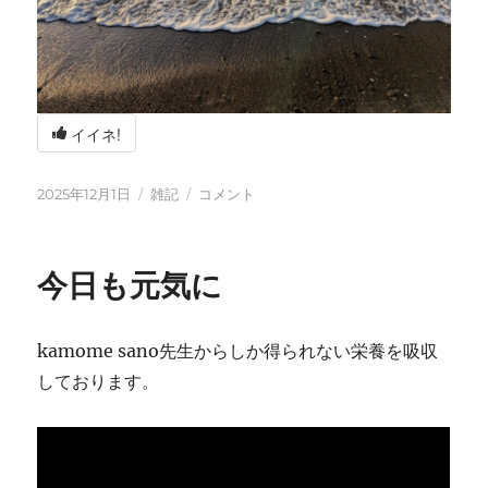
イイネ!
投
カ
冬
2025年12月1日
雑記
コメント
稿
テ
の
日:
ゴ
海
リ
辺
今日も元気に
ー
の
BBQ
に
kamome sano先生からしか得られない栄養を吸収
しております。