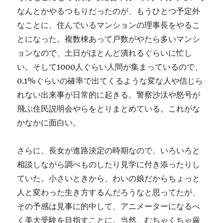
なんとかやるつもりだったのが、もうひとつ予定外
なことに、住んでいるマンションの理事長をやるこ
とになった。複数棟あって戸数がやたら多いマンシ
ョンなので、土日がほとんど潰れるぐらいに忙し
い。そして1000人ぐらい人間が集まっているので、
0.1%ぐらいの確率で出てくるような変な人や信じら
れない出来事が日常的に起きる。警察沙汰や怒号が
飛ぶ住民説明会やらをとりまとめている。これがな
かなかに面白い。
さらに、長女が進路決定の時期なので、いろいろと
相談しながら調べものしたり見学に付き添ったりし
ていた。小さいときから、わいの娘だからちょっと
人と変わった生き方するんだろうなと思ってたが、
その予感は見事に的中して、アニメーターになるべ
く美大受験を目指すことに。当然、むちゃくちゃ厳