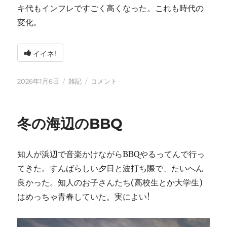
キ代もインフレですごく高くなった。これも時代の
変化。
イイネ!
投
カ
2026
2026年1月6日
雑記
コメント
稿
テ
年
日:
ゴ
に
リ
冬の海辺のBBQ
ー
知人が浜辺で音楽かけながらBBQやるってんで行っ
てきた。すんばらしい夕日と波打ち際で、たいへん
良かった。知人のお子さんたち(高校生とか大学生)
はめっちゃ青春していた。実によい!