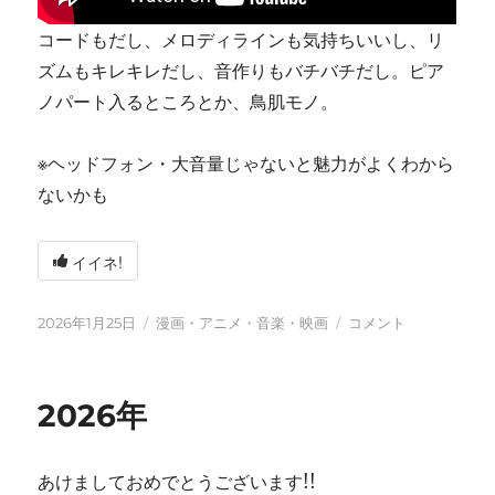
コードもだし、メロディラインも気持ちいいし、リ
ズムもキレキレだし、音作りもバチバチだし。ピア
ノパート入るところとか、鳥肌モノ。
※ヘッドフォン・大音量じゃないと魅力がよくわから
ないかも
イイネ!
投
カ
tn-
2026年1月25日
漫画・アニメ・音楽・映画
コメント
稿
テ
shi
日:
ゴ
(テ
リ
ン
2026年
ー
シ)
天
才
あけましておめでとうございます!!
す