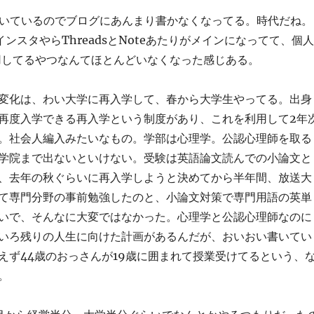
書いているのでブログにあんまり書かなくなってる。時代だね。
ンスタやらThreadsとNoteあたりがメインになってて、個人
s運用してるやつなんてほとんどいなくなった感じある。
変化は、わい大学に再入学して、春から大学生やってる。出身
再度入学できる再入学という制度があり、これを利用して2年
。社会人編入みたいなもの。学部は心理学。公認心理師を取る
学院まで出ないといけない。受験は英語論文読んでの小論文と
、去年の秋ぐらいに再入学しようと決めてから半年間、放送大
て専門分野の事前勉強したのと、小論文対策で専門用語の英単
いで、そんなに大変ではなかった。心理学と公認心理師なのに
いろ残りの人生に向けた計画があるんだが、おいおい書いてい
えず44歳のおっさんが19歳に囲まれて授業受けてるという、
。