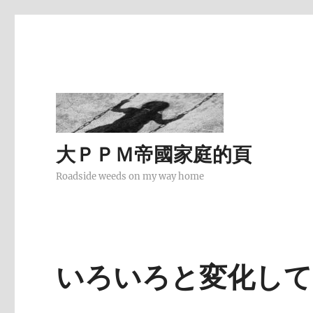
大ＰＰＭ帝國家庭的頁
Roadside weeds on my way home
いろいろと変化して