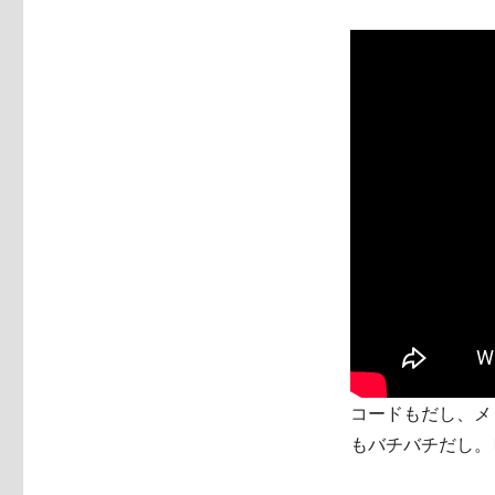
コードもだし、メ
もバチバチだし。