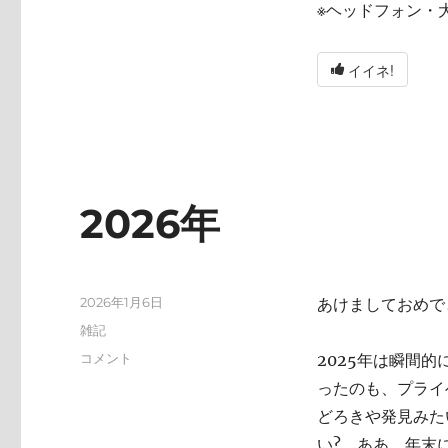
※ヘッドフォン・
イイネ!
2026年
投
2026年1月6日
あけましておめで
稿
カ
雑記
日:
テ
2026
コメント
2025年は瞬間
ゴ
年
ったのも、プライ
リ
に
ー
どろきや発見みた
い? ああ、年末にA