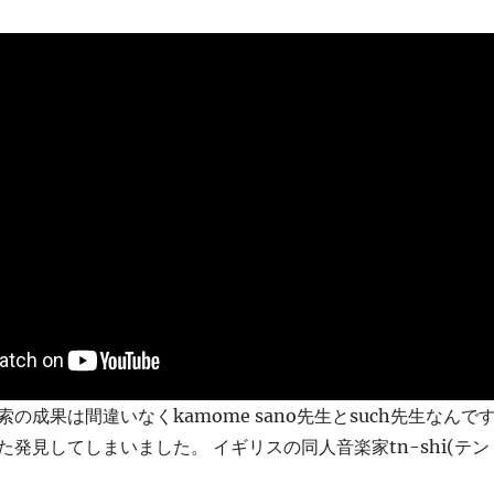
の成果は間違いなくkamome sano先生とsuch先生なんで
発見してしまいました。 イギリスの同人音楽家tn-shi(テン