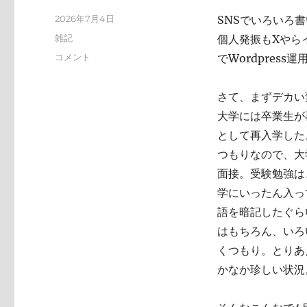
投
2026年7月4日
SNSでいろいろ
稿
カ
雑記
個人発振もXやらイ
日:
テ
い
コメント
でWordpres
ゴ
ろ
リ
い
ー
さて、まずデカい
ろ
と
大学には卒業生が
変
として再入学した
化
つもりなので、大
し
て
面接。受験勉強は
お
学にいったん入っ
り
語を暗記したぐら
ま
す
はもちろん、いろ
に
くつもり。とりあ
かなか珍しい状況