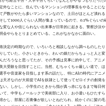
月から経営半分・大学半分ぐらいでなんとかやるつもりだった
定外なことに、住んでいるマンションの理事長をやることにな
て戸数がやたら多いマンションなので、土日がほとんど潰れる
そして1000人ぐらい人間が集まっているので、0.1%ぐらいの
な変な人や信じられない出来事が日常的に起きる。警察沙汰や
明会やらをとりまとめている。これがなかなかに面白い。
路決定の時期なので、いろいろと相談しながら調べものしたり
りしていた。小さいときから、わいの娘だからちょっと人と変
んだろうなと思ってたが、その予感は見事に的中して、アニメ
美大受験を目指すことに。当然、むちゃくちゃ厳しい道で、ほ
選手や音楽家を目指します系の話だし、特にAIの時代にアニメ
は天才なのが大前提でAIを奴隷として使ってゼロイチの創発を
ない。しかし、小学生のときから指が真っ赤になるまで毎日何
いて、中学もノールックで美術部に入り、お小遣いもひたすら
溶かし、部屋に石膏像が欲しいとねだられ、絵かくのに髪の毛