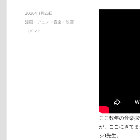
投
2026年1月25日
稿
カ
漫画・アニメ・音楽・映画
日:
テ
tn-
コメント
ゴ
shi
リ
(テ
ー
ン
シ)
天
才
す
ぎ
に
ここ数年の音楽探索
が、ここにきてまた
シ)先生。