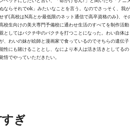
ンヘッドにしたいと言い、「命かけるん?」と聞いたら「アニ
ぬならそれでok」みたいなことを言う。なのでさっそく、我
せず(高校はN高とか最低限のネット通信で高卒資格のみ)、そ
高校生向けの美大専門予備校に通わせ生活のすべてを制作活動
親としてはバクチ中のバクチを打つことになった。わい自体は
が、わいの妹が絵師と漫画家で食っているのでそちらの遺伝子
能性にも賭けることとし、なにより本人は活き活きとしてるの
覚悟でやっていただきたい。
天才すぎ