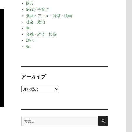
園芸
家族と子育て
漫画・アニメ・音楽・映画
社会・政治
車
金融・経済・投資
雑記
食
アーカイブ
ア
ー
カ
イ
す
ブ
検
検
索
索: