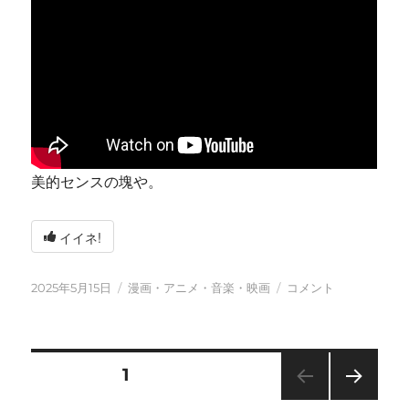
美的センスの塊や。
イイネ!
投
カ
今
2025年5月15日
漫画・アニメ・音楽・映画
コメント
稿
テ
日
日:
ゴ
も
リ
元
ー
気
投
固定ページ
1
に
に