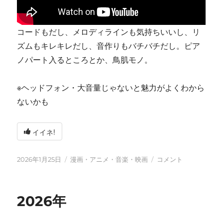
コードもだし、メロディラインも気持ちいいし、リ
ズムもキレキレだし、音作りもバチバチだし。ピア
ノパート入るところとか、鳥肌モノ。
※ヘッドフォン・大音量じゃないと魅力がよくわから
ないかも
イイネ!
投
カ
tn-
2026年1月25日
漫画・アニメ・音楽・映画
コメント
稿
テ
shi
日:
ゴ
(テ
リ
ン
2026年
ー
シ)
天
才