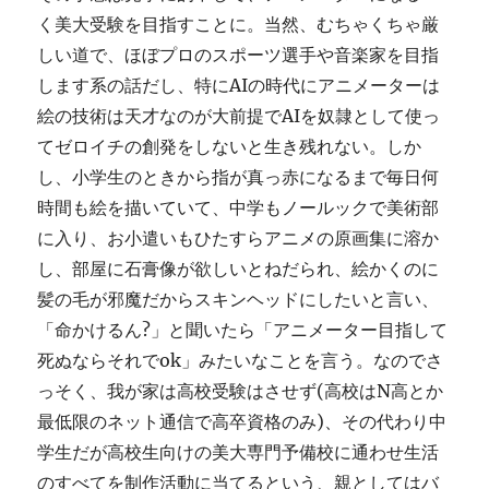
く美大受験を目指すことに。当然、むちゃくちゃ厳
しい道で、ほぼプロのスポーツ選手や音楽家を目指
します系の話だし、特にAIの時代にアニメーターは
絵の技術は天才なのが大前提でAIを奴隷として使っ
てゼロイチの創発をしないと生き残れない。しか
し、小学生のときから指が真っ赤になるまで毎日何
時間も絵を描いていて、中学もノールックで美術部
に入り、お小遣いもひたすらアニメの原画集に溶か
し、部屋に石膏像が欲しいとねだられ、絵かくのに
髪の毛が邪魔だからスキンヘッドにしたいと言い、
「命かけるん?」と聞いたら「アニメーター目指して
死ぬならそれでok」みたいなことを言う。なのでさ
っそく、我が家は高校受験はさせず(高校はN高とか
最低限のネット通信で高卒資格のみ)、その代わり中
学生だが高校生向けの美大専門予備校に通わせ生活
のすべてを制作活動に当てるという、親としてはバ