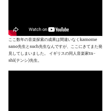
り
ま
す
に
ここ数年の音楽探索の成果は間違いなくkamome
sano先生とsuch先生なんですが、ここにきてまた発
見してしまいました。 イギリスの同人音楽家tn-
shi(テンシ)先生。