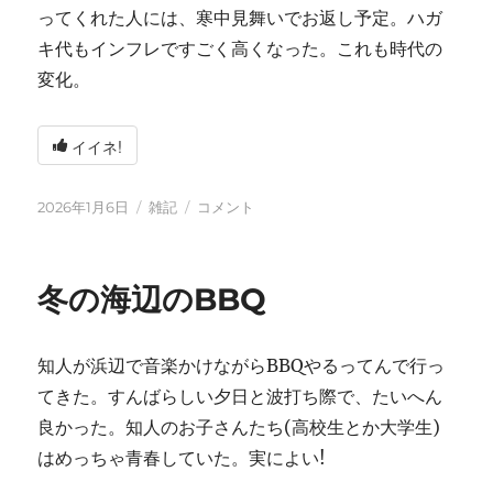
ってくれた人には、寒中見舞いでお返し予定。ハガ
キ代もインフレですごく高くなった。これも時代の
変化。
イイネ!
投
カ
2026
2026年1月6日
雑記
コメント
稿
テ
年
日:
ゴ
に
リ
冬の海辺のBBQ
ー
知人が浜辺で音楽かけながらBBQやるってんで行っ
てきた。すんばらしい夕日と波打ち際で、たいへん
良かった。知人のお子さんたち(高校生とか大学生)
はめっちゃ青春していた。実によい!