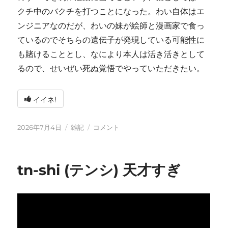
クチ中のバクチを打つことになった。わい自体はエ
ンジニアなのだが、わいの妹が絵師と漫画家で食っ
ているのでそちらの遺伝子が発現している可能性に
も賭けることとし、なにより本人は活き活きとして
るので、せいぜい死ぬ覚悟でやっていただきたい。
イイネ!
投
カ
い
2026年7月4日
雑記
コメント
稿
テ
ろ
日:
ゴ
い
リ
ろ
tn-shi (テンシ) 天才すぎ
ー
と
変
化
し
て
お