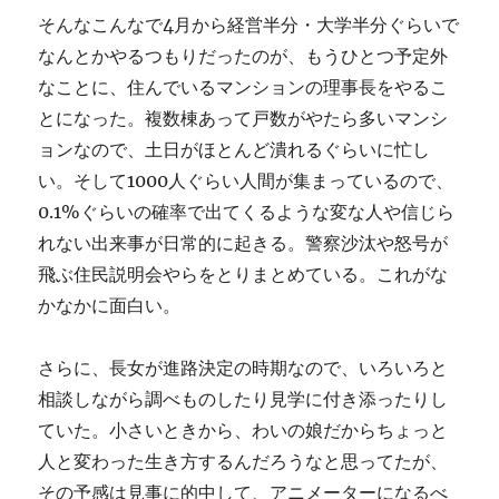
そんなこんなで4月から経営半分・大学半分ぐらいで
なんとかやるつもりだったのが、もうひとつ予定外
なことに、住んでいるマンションの理事長をやるこ
とになった。複数棟あって戸数がやたら多いマンシ
ョンなので、土日がほとんど潰れるぐらいに忙し
い。そして1000人ぐらい人間が集まっているので、
0.1%ぐらいの確率で出てくるような変な人や信じら
れない出来事が日常的に起きる。警察沙汰や怒号が
飛ぶ住民説明会やらをとりまとめている。これがな
かなかに面白い。
さらに、長女が進路決定の時期なので、いろいろと
相談しながら調べものしたり見学に付き添ったりし
ていた。小さいときから、わいの娘だからちょっと
人と変わった生き方するんだろうなと思ってたが、
その予感は見事に的中して、アニメーターになるべ