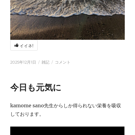
イイネ!
投
カ
冬
2025年12月1日
雑記
コメント
稿
テ
の
日:
ゴ
海
リ
辺
今日も元気に
ー
の
BBQ
に
kamome sano先生からしか得られない栄養を吸収
しております。