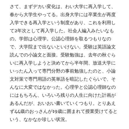
さて、まずデカい変化は、わい大学に再入学して、
春から大学生やってる。出身大学には卒業生が再度
入学できる再入学という制度があり、これを利用し
て2年次として再入学した。社会人編入みたいなも
の。学部は心理学。公認心理師を取るつもりなの
で、大学院まで出ないといけない。受験は英語論文
読んでの小論文と面接。受験勉強は、去年の秋ぐら
いに再入学しようと決めてから半年間、放送大学に
いったん入って専門分野の事前勉強したのと、小論
文対策で専門用語の英単語を暗記したぐらいで、そ
んなに大変ではなかった。心理学と公認心理師なの
にはもちろん、いろいろ残りの人生に向けた計画が
あるんだが、おいおい書いていくつもり。とりあえ
ず44歳のおっさんが19歳に囲まれて授業受けてると
いう、なかなか珍しい状況。