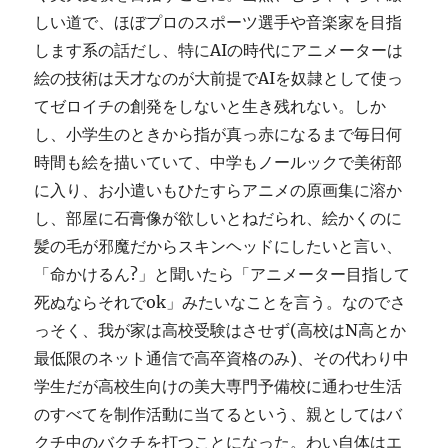
しい道で、ほぼプロのスポーツ選手や音楽家を目指
します系の話だし、特にAIの時代にアニメーターは
絵の技術は天才なのが大前提でAIを奴隷として使っ
てゼロイチの創発をしないと生き残れない。しか
し、小学生のときから指が真っ赤になるまで毎日何
時間も絵を描いていて、中学もノールックで美術部
に入り、お小遣いもひたすらアニメの原画集に溶か
し、部屋に石膏像が欲しいとねだられ、絵かくのに
髪の毛が邪魔だからスキンヘッドにしたいと言い、
「命かけるん?」と聞いたら「アニメーター目指して
死ぬならそれでok」みたいなことを言う。なのでさ
っそく、我が家は高校受験はさせず(高校はN高とか
最低限のネット通信で高卒資格のみ)、その代わり中
学生だが高校生向けの美大専門予備校に通わせ生活
のすべてを制作活動に当てるという、親としてはバ
クチ中のバクチを打つことになった。わい自体はエ