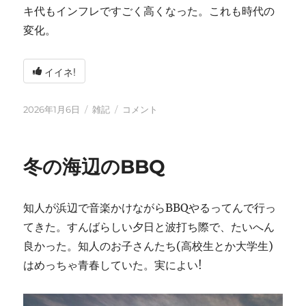
キ代もインフレですごく高くなった。これも時代の
変化。
イイネ!
投
カ
2026
2026年1月6日
雑記
コメント
稿
テ
年
日:
ゴ
に
リ
冬の海辺のBBQ
ー
知人が浜辺で音楽かけながらBBQやるってんで行っ
てきた。すんばらしい夕日と波打ち際で、たいへん
良かった。知人のお子さんたち(高校生とか大学生)
はめっちゃ青春していた。実によい!