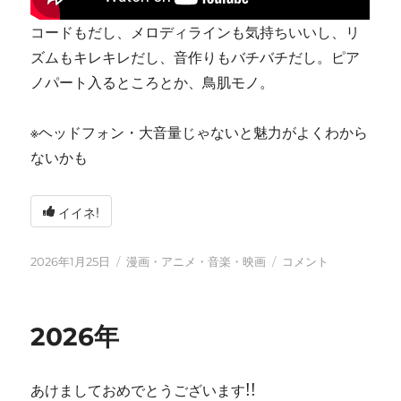
コードもだし、メロディラインも気持ちいいし、リ
ズムもキレキレだし、音作りもバチバチだし。ピア
ノパート入るところとか、鳥肌モノ。
※ヘッドフォン・大音量じゃないと魅力がよくわから
ないかも
イイネ!
投
カ
tn-
2026年1月25日
漫画・アニメ・音楽・映画
コメント
稿
テ
shi
日:
ゴ
(テ
リ
ン
2026年
ー
シ)
天
才
あけましておめでとうございます!!
す