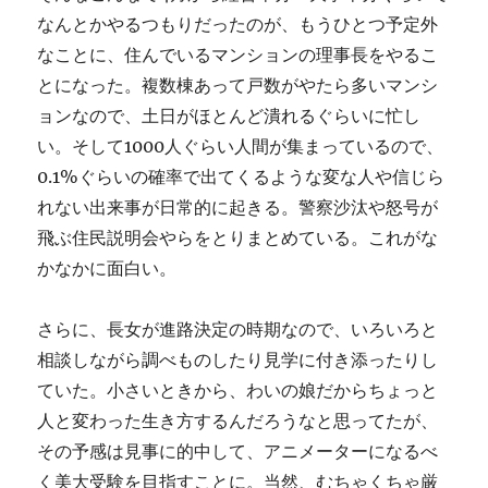
なんとかやるつもりだったのが、もうひとつ予定外
なことに、住んでいるマンションの理事長をやるこ
とになった。複数棟あって戸数がやたら多いマンシ
ョンなので、土日がほとんど潰れるぐらいに忙し
い。そして1000人ぐらい人間が集まっているので、
0.1%ぐらいの確率で出てくるような変な人や信じら
れない出来事が日常的に起きる。警察沙汰や怒号が
飛ぶ住民説明会やらをとりまとめている。これがな
かなかに面白い。
さらに、長女が進路決定の時期なので、いろいろと
相談しながら調べものしたり見学に付き添ったりし
ていた。小さいときから、わいの娘だからちょっと
人と変わった生き方するんだろうなと思ってたが、
その予感は見事に的中して、アニメーターになるべ
く美大受験を目指すことに。当然、むちゃくちゃ厳