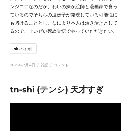
ンジニアなのだが、わいの妹が絵師と漫画家で食っ
ているのでそちらの遺伝子が発現している可能性に
も賭けることとし、なにより本人は活き活きとして
るので、せいぜい死ぬ覚悟でやっていただきたい。
イイネ!
投
カ
い
2026年7月4日
雑記
コメント
稿
テ
ろ
日:
ゴ
い
リ
ろ
tn-shi (テンシ) 天才すぎ
ー
と
変
化
し
て
お
り