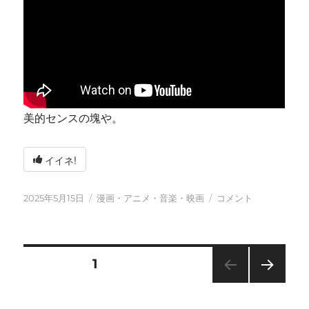
美的センスの塊や。
イイネ!
投
カ
今
2025年5月15日
漫画・アニメ・音楽・映画
コメント
稿
テ
日
日:
ゴ
も
リ
元
ー
気
投
固定ページ
1
に
に
次の
稿
ペー