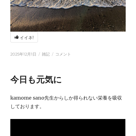
イイネ!
投
カ
冬
2025年12月1日
雑記
コメント
稿
テ
の
日:
ゴ
海
リ
辺
今日も元気に
ー
の
BBQ
に
kamome sano先生からしか得られない栄養を吸収
しております。