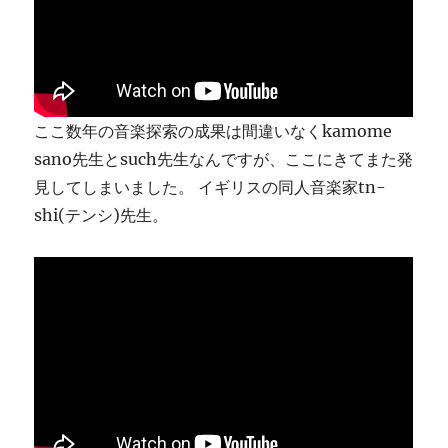
ま
す
に
ここ数年の音楽探索の成果は間違いなくkamome
sano先生とsuch先生なんですが、ここにきてまた発
見してしまいました。 イギリスの同人音楽家tn-
shi(テンシ)先生。