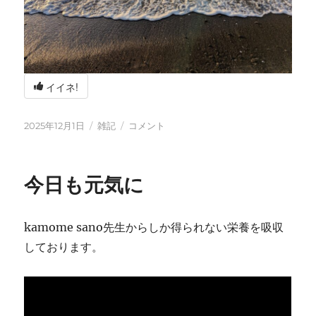
イイネ!
投
カ
冬
2025年12月1日
雑記
コメント
稿
テ
の
日:
ゴ
海
リ
辺
今日も元気に
ー
の
BBQ
に
kamome sano先生からしか得られない栄養を吸収
しております。