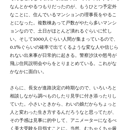
なんとかやるつもりだったのが、もうひとつ予定外
なことに、住んでいるマンションの理事長をやるこ
とになった。複数棟あって戸数がやたら多いマンシ
ョンなので、土日がほとんど潰れるぐらいに忙し
い。そして1000人ぐらい人間が集まっているので、
0.1%ぐらいの確率で出てくるような変な人や信じら
れない出来事が日常的に起きる。警察沙汰や怒号が
飛ぶ住民説明会やらをとりまとめている。これがな
かなかに面白い。
さらに、長女が進路決定の時期なので、いろいろと
相談しながら調べものしたり見学に付き添ったりし
ていた。小さいときから、わいの娘だからちょっと
人と変わった生き方するんだろうなと思ってたが、
その予感は見事に的中して、アニメーターになるべ
く美大受験を目指すことに。当然、むちゃくちゃ厳