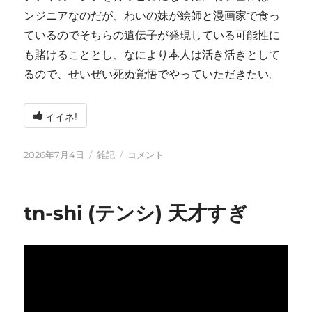
ンジニアなのだが、わいの妹が絵師と漫画家で食っ
ているのでそちらの遺伝子が発現している可能性に
も賭けることとし、なにより本人は活き活きとして
るので、せいぜい死ぬ覚悟でやっていただきたい。
イイネ!
投
カ
い
2026年7月4日
雑記
コメント
稿
テ
ろ
日:
ゴ
い
リ
ろ
tn-shi (テンシ) 天才すぎ
ー
と
変
化
し
て
お
り