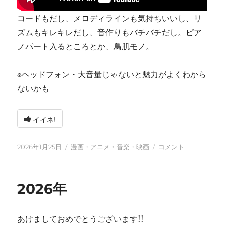
コードもだし、メロディラインも気持ちいいし、リ
ズムもキレキレだし、音作りもバチバチだし。ピア
ノパート入るところとか、鳥肌モノ。
※ヘッドフォン・大音量じゃないと魅力がよくわから
ないかも
イイネ!
投
カ
tn-
2026年1月25日
漫画・アニメ・音楽・映画
コメント
稿
テ
shi
日:
ゴ
(テ
リ
ン
2026年
ー
シ)
天
才
あけましておめでとうございます!!
す