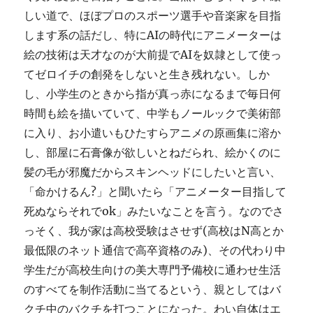
しい道で、ほぼプロのスポーツ選手や音楽家を目指
します系の話だし、特にAIの時代にアニメーターは
絵の技術は天才なのが大前提でAIを奴隷として使っ
てゼロイチの創発をしないと生き残れない。しか
し、小学生のときから指が真っ赤になるまで毎日何
時間も絵を描いていて、中学もノールックで美術部
に入り、お小遣いもひたすらアニメの原画集に溶か
し、部屋に石膏像が欲しいとねだられ、絵かくのに
髪の毛が邪魔だからスキンヘッドにしたいと言い、
「命かけるん?」と聞いたら「アニメーター目指して
死ぬならそれでok」みたいなことを言う。なのでさ
っそく、我が家は高校受験はさせず(高校はN高とか
最低限のネット通信で高卒資格のみ)、その代わり中
学生だが高校生向けの美大専門予備校に通わせ生活
のすべてを制作活動に当てるという、親としてはバ
クチ中のバクチを打つことになった。わい自体はエ