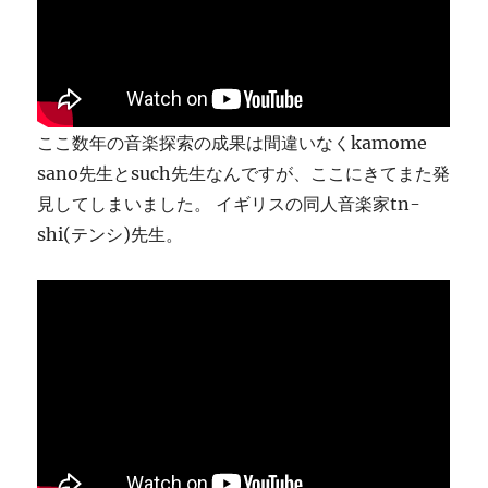
ま
す
に
ここ数年の音楽探索の成果は間違いなくkamome
sano先生とsuch先生なんですが、ここにきてまた発
見してしまいました。 イギリスの同人音楽家tn-
shi(テンシ)先生。