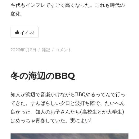
キ代もインフレですごく高くなった。これも時代の
変化。
イイネ!
投
カ
2026
2026年1月6日
雑記
コメント
稿
テ
年
日:
ゴ
に
リ
冬の海辺のBBQ
ー
知人が浜辺で音楽かけながらBBQやるってんで行っ
てきた。すんばらしい夕日と波打ち際で、たいへん
良かった。知人のお子さんたち(高校生とか大学生)
はめっちゃ青春していた。実によい!