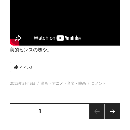
美的センスの塊や。
イイネ!
投
カ
今
2025年5月15日
漫画・アニメ・音楽・映画
コメント
稿
テ
日
日:
ゴ
も
リ
元
ー
気
投
固定ページ
1
に
に
次の
稿
ペー