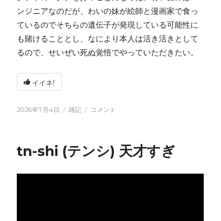
ンジニアなのだが、わいの妹が絵師と漫画家で食っ
ているのでそちらの遺伝子が発現している可能性に
も賭けることとし、なにより本人は活き活きとして
るので、せいぜい死ぬ覚悟でやっていただきたい。
イイネ!
投
カ
い
2026年7月4日
雑記
コメント
稿
テ
ろ
日:
ゴ
い
リ
ろ
tn-shi (テンシ) 天才すぎ
ー
と
変
化
し
て
お
り