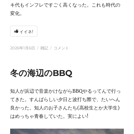
キ代もインフレですごく高くなった。これも時代の
変化。
イイネ!
投
カ
2026
2026年1月6日
雑記
コメント
稿
テ
年
日:
ゴ
に
リ
冬の海辺のBBQ
ー
知人が浜辺で音楽かけながらBBQやるってんで行っ
てきた。すんばらしい夕日と波打ち際で、たいへん
良かった。知人のお子さんたち(高校生とか大学生)
はめっちゃ青春していた。実によい!