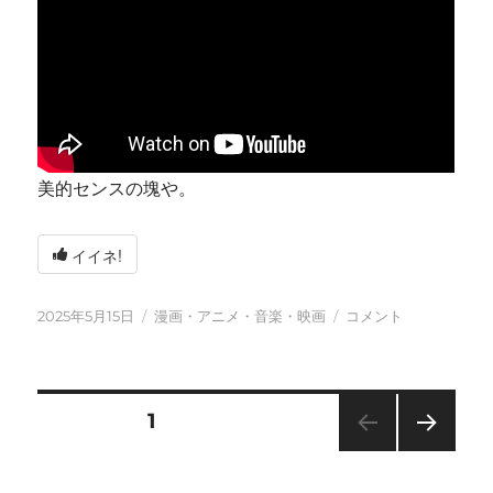
美的センスの塊や。
イイネ!
投
カ
今
2025年5月15日
漫画・アニメ・音楽・映画
コメント
稿
テ
日
日:
ゴ
も
リ
元
ー
気
投
固定ページ
1
に
に
次の
稿
ペー