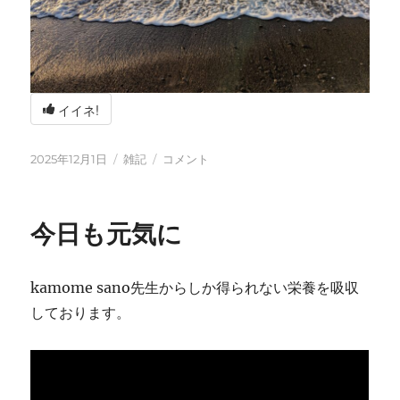
イイネ!
投
カ
冬
2025年12月1日
雑記
コメント
稿
テ
の
日:
ゴ
海
リ
辺
今日も元気に
ー
の
BBQ
に
kamome sano先生からしか得られない栄養を吸収
しております。