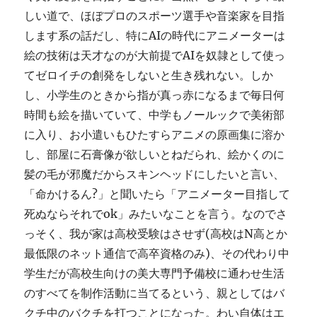
しい道で、ほぼプロのスポーツ選手や音楽家を目指
します系の話だし、特にAIの時代にアニメーターは
絵の技術は天才なのが大前提でAIを奴隷として使っ
てゼロイチの創発をしないと生き残れない。しか
し、小学生のときから指が真っ赤になるまで毎日何
時間も絵を描いていて、中学もノールックで美術部
に入り、お小遣いもひたすらアニメの原画集に溶か
し、部屋に石膏像が欲しいとねだられ、絵かくのに
髪の毛が邪魔だからスキンヘッドにしたいと言い、
「命かけるん?」と聞いたら「アニメーター目指して
死ぬならそれでok」みたいなことを言う。なのでさ
っそく、我が家は高校受験はさせず(高校はN高とか
最低限のネット通信で高卒資格のみ)、その代わり中
学生だが高校生向けの美大専門予備校に通わせ生活
のすべてを制作活動に当てるという、親としてはバ
クチ中のバクチを打つことになった。わい自体はエ