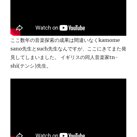
ま
す
に
ここ数年の音楽探索の成果は間違いなくkamome
sano先生とsuch先生なんですが、ここにきてまた発
見してしまいました。 イギリスの同人音楽家tn-
shi(テンシ)先生。