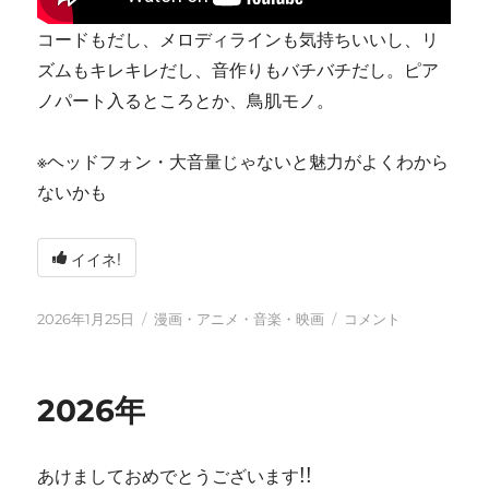
コードもだし、メロディラインも気持ちいいし、リ
ズムもキレキレだし、音作りもバチバチだし。ピア
ノパート入るところとか、鳥肌モノ。
※ヘッドフォン・大音量じゃないと魅力がよくわから
ないかも
イイネ!
投
カ
tn-
2026年1月25日
漫画・アニメ・音楽・映画
コメント
稿
テ
shi
日:
ゴ
(テ
リ
ン
2026年
ー
シ)
天
才
あけましておめでとうございます!!
す