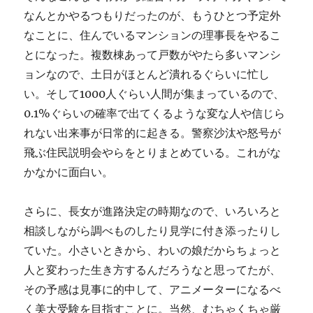
なんとかやるつもりだったのが、もうひとつ予定外
なことに、住んでいるマンションの理事長をやるこ
とになった。複数棟あって戸数がやたら多いマンシ
ョンなので、土日がほとんど潰れるぐらいに忙し
い。そして1000人ぐらい人間が集まっているので、
0.1%ぐらいの確率で出てくるような変な人や信じら
れない出来事が日常的に起きる。警察沙汰や怒号が
飛ぶ住民説明会やらをとりまとめている。これがな
かなかに面白い。
さらに、長女が進路決定の時期なので、いろいろと
相談しながら調べものしたり見学に付き添ったりし
ていた。小さいときから、わいの娘だからちょっと
人と変わった生き方するんだろうなと思ってたが、
その予感は見事に的中して、アニメーターになるべ
く美大受験を目指すことに。当然、むちゃくちゃ厳