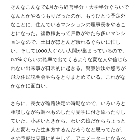
そんなこんなで4月から経営半分・大学半分ぐらいで
なんとかやるつもりだったのが、もうひとつ予定外
なことに、住んでいるマンションの理事長をやるこ
とになった。複数棟あって戸数がやたら多いマンシ
ョンなので、土日がほとんど潰れるぐらいに忙し
い。そして1000人ぐらい人間が集まっているので、
0.1%ぐらいの確率で出てくるような変な人や信じら
れない出来事が日常的に起きる。警察沙汰や怒号が
飛ぶ住民説明会やらをとりまとめている。これがな
かなかに面白い。
さらに、長女が進路決定の時期なので、いろいろと
相談しながら調べものしたり見学に付き添ったりし
ていた。小さいときから、わいの娘だからちょっと
人と変わった生き方するんだろうなと思ってたが、
その予感は見事に的中して、アニメーターになるべ