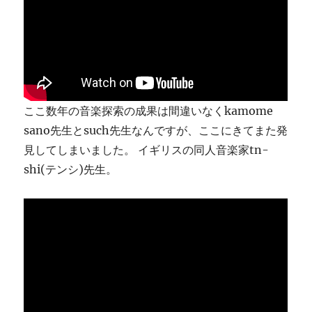
り
ま
す
に
ここ数年の音楽探索の成果は間違いなくkamome
sano先生とsuch先生なんですが、ここにきてまた発
見してしまいました。 イギリスの同人音楽家tn-
shi(テンシ)先生。