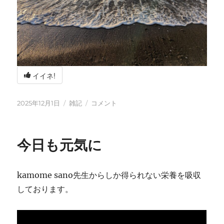
イイネ!
投
カ
冬
2025年12月1日
雑記
コメント
稿
テ
の
日:
ゴ
海
リ
辺
今日も元気に
ー
の
BBQ
に
kamome sano先生からしか得られない栄養を吸収
しております。