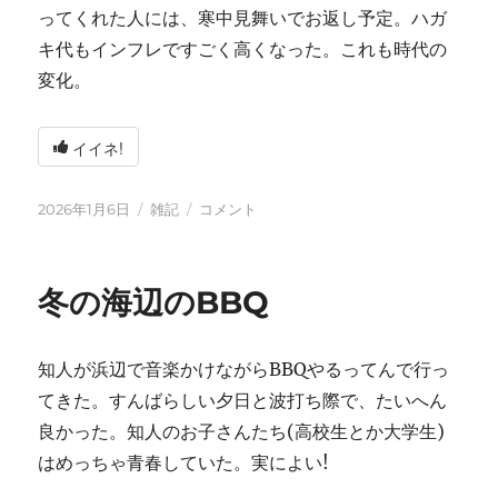
ってくれた人には、寒中見舞いでお返し予定。ハガ
キ代もインフレですごく高くなった。これも時代の
変化。
イイネ!
投
カ
2026
2026年1月6日
雑記
コメント
稿
テ
年
日:
ゴ
に
リ
冬の海辺のBBQ
ー
知人が浜辺で音楽かけながらBBQやるってんで行っ
てきた。すんばらしい夕日と波打ち際で、たいへん
良かった。知人のお子さんたち(高校生とか大学生)
はめっちゃ青春していた。実によい!