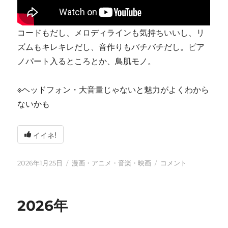
コードもだし、メロディラインも気持ちいいし、リ
ズムもキレキレだし、音作りもバチバチだし。ピア
ノパート入るところとか、鳥肌モノ。
※ヘッドフォン・大音量じゃないと魅力がよくわから
ないかも
イイネ!
投
カ
tn-
2026年1月25日
漫画・アニメ・音楽・映画
コメント
稿
テ
shi
日:
ゴ
(テ
リ
ン
2026年
ー
シ)
天
才