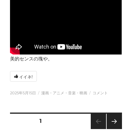
美的センスの塊や。
イイネ!
投
カ
今
2025年5月15日
漫画・アニメ・音楽・映画
コメント
稿
テ
日
日:
ゴ
も
リ
元
ー
気
投
固定ページ
1
に
に