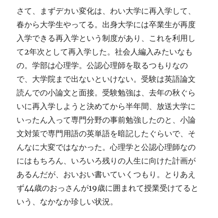
さて、まずデカい変化は、わい大学に再入学して、
春から大学生やってる。出身大学には卒業生が再度
入学できる再入学という制度があり、これを利用し
て2年次として再入学した。社会人編入みたいなも
の。学部は心理学。公認心理師を取るつもりなの
で、大学院まで出ないといけない。受験は英語論文
読んでの小論文と面接。受験勉強は、去年の秋ぐら
いに再入学しようと決めてから半年間、放送大学に
いったん入って専門分野の事前勉強したのと、小論
文対策で専門用語の英単語を暗記したぐらいで、そ
んなに大変ではなかった。心理学と公認心理師なの
にはもちろん、いろいろ残りの人生に向けた計画が
あるんだが、おいおい書いていくつもり。とりあえ
ず44歳のおっさんが19歳に囲まれて授業受けてると
いう、なかなか珍しい状況。