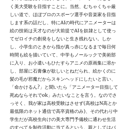
く美大受験を目指すことに。当然、むちゃくちゃ厳
しい道で、ほぼプロのスポーツ選手や音楽家を目指
します系の話だし、特にAIの時代にアニメーターは
絵の技術は天才なのが大前提でAIを奴隷として使っ
てゼロイチの創発をしないと生き残れない。しか
し、小学生のときから指が真っ赤になるまで毎日何
時間も絵を描いていて、中学もノールックで美術部
に入り、お小遣いもひたすらアニメの原画集に溶か
し、部屋に石膏像が欲しいとねだられ、絵かくのに
髪の毛が邪魔だからスキンヘッドにしたいと言い、
「命かけるん?」と聞いたら「アニメーター目指して
死ぬならそれでok」みたいなことを言う。なのでさ
っそく、我が家は高校受験はさせず(高校はN高とか
最低限のネット通信で高卒資格のみ)、その代わり中
学生だが高校生向けの美大専門予備校に通わせ生活
のすべてを制作活動に当てるという、親としてはバ