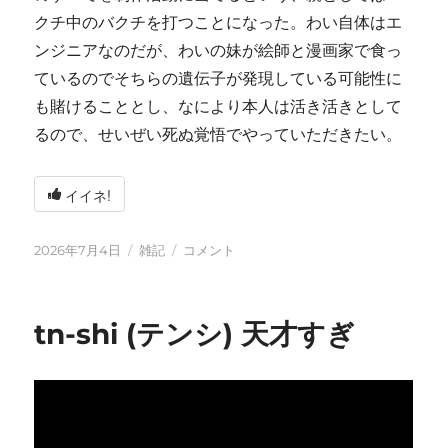
クチ中のバクチを打つことになった。わい自体はエ
ンジニアなのだが、わいの妹が絵師と漫画家で食っ
ているのでそちらの遺伝子が発現している可能性に
も賭けることとし、なにより本人は活き活きとして
るので、せいぜい死ぬ覚悟でやっていただきたい。
イイネ!
投
カ
い
2026年7月4日
雑記
コメント
稿
テ
ろ
日:
ゴ
い
リ
ろ
tn-shi (テンシ) 天才すぎ
ー
と
変
化
し
て
お