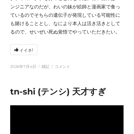
ンジニアなのだが、わいの妹が絵師と漫画家で食っ
ているのでそちらの遺伝子が発現している可能性に
も賭けることとし、なにより本人は活き活きとして
るので、せいぜい死ぬ覚悟でやっていただきたい。
イイネ!
投
カ
い
2026年7月4日
雑記
コメント
稿
テ
ろ
日:
ゴ
い
リ
ろ
tn-shi (テンシ) 天才すぎ
ー
と
変
化
し
て
お
り