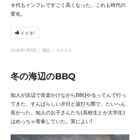
キ代もインフレですごく高くなった。これも時代の
変化。
イイネ!
投
カ
2026
2026年1月6日
雑記
コメント
稿
テ
年
日:
ゴ
に
リ
冬の海辺のBBQ
ー
知人が浜辺で音楽かけながらBBQやるってんで行っ
てきた。すんばらしい夕日と波打ち際で、たいへん
良かった。知人のお子さんたち(高校生とか大学生)
はめっちゃ青春していた。実によい!