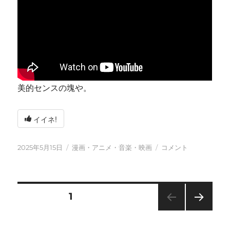
美的センスの塊や。
イイネ!
投
カ
今
2025年5月15日
漫画・アニメ・音楽・映画
コメント
稿
テ
日
日:
ゴ
も
リ
元
ー
気
投
固定ページ
1
に
に
次の
稿
ペー