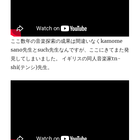
ま
す
に
ここ数年の音楽探索の成果は間違いなくkamome
sano先生とsuch先生なんですが、ここにきてまた発
見してしまいました。 イギリスの同人音楽家tn-
shi(テンシ)先生。