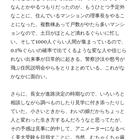
なんとかやるつもりだったのが、もうひとつ予定外
なことに、住んでいるマンションの理事長をやるこ
とになった。複数棟あって戸数がやたら多いマンシ
ョンなので、土日がほとんど潰れるぐらいに忙し
い。そして1000人ぐらい人間が集まっているので、
0.1%ぐらいの確率で出てくるような変な人や信じら
れない出来事が日常的に起きる。警察沙汰や怒号が
飛ぶ住民説明会やらをとりまとめている。これがな
かなかに面白い。
さらに、長女が進路決定の時期なので、いろいろと
相談しながら調べものしたり見学に付き添ったりし
ていた。小さいときから、わいの娘だからちょっと
人と変わった生き方するんだろうなと思ってたが、
その予感は見事に的中して、アニメーターになるべ
く美大受験を目指すことに。当然、むちゃくちゃ厳