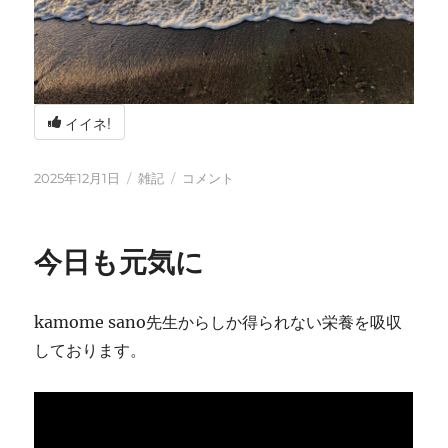
イイネ!
投
カ
冬
2025年12月1日
雑記
コメント
稿
テ
の
日:
ゴ
海
リ
辺
今日も元気に
ー
の
BBQ
に
kamome sano先生からしか得られない栄養を吸収
しております。