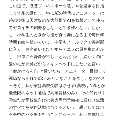
しい道で、ほぼプロのスポーツ選手や音楽家を目指
します系の話だし、特にAIの時代にアニメーターは
絵の技術は天才なのが大前提でAIを奴隷として使っ
てゼロイチの創発をしないと生き残れない。しか
し、小学生のときから指が真っ赤になるまで毎日何
時間も絵を描いていて、中学もノールックで美術部
に入り、お小遣いもひたすらアニメの原画集に溶か
し、部屋に石膏像が欲しいとねだられ、絵かくのに
髪の毛が邪魔だからスキンヘッドにしたいと言い、
「命かけるん?」と聞いたら「アニメーター目指して
死ぬならそれでok」みたいなことを言う。なのでさ
っそく、我が家は高校受験はさせず(高校はN高とか
最低限のネット通信で高卒資格のみ)、その代わり中
学生だが高校生向けの美大専門予備校に通わせ生活
のすべてを制作活動に当てるという、親としてはバ
クチ中のバクチを打つことになった。わい自体はエ