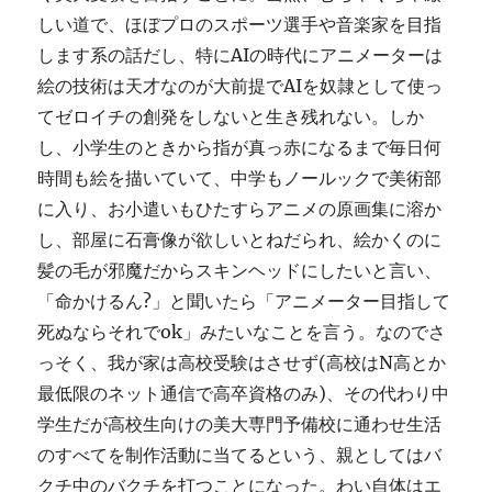
しい道で、ほぼプロのスポーツ選手や音楽家を目指
します系の話だし、特にAIの時代にアニメーターは
絵の技術は天才なのが大前提でAIを奴隷として使っ
てゼロイチの創発をしないと生き残れない。しか
し、小学生のときから指が真っ赤になるまで毎日何
時間も絵を描いていて、中学もノールックで美術部
に入り、お小遣いもひたすらアニメの原画集に溶か
し、部屋に石膏像が欲しいとねだられ、絵かくのに
髪の毛が邪魔だからスキンヘッドにしたいと言い、
「命かけるん?」と聞いたら「アニメーター目指して
死ぬならそれでok」みたいなことを言う。なのでさ
っそく、我が家は高校受験はさせず(高校はN高とか
最低限のネット通信で高卒資格のみ)、その代わり中
学生だが高校生向けの美大専門予備校に通わせ生活
のすべてを制作活動に当てるという、親としてはバ
クチ中のバクチを打つことになった。わい自体はエ