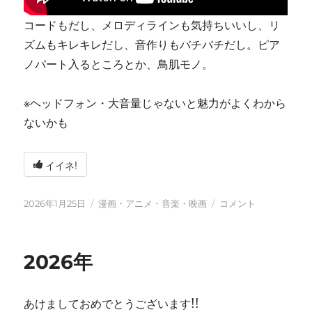
コードもだし、メロディラインも気持ちいいし、リ
ズムもキレキレだし、音作りもバチバチだし。ピア
ノパート入るところとか、鳥肌モノ。
※ヘッドフォン・大音量じゃないと魅力がよくわから
ないかも
イイネ!
投
カ
tn-
2026年1月25日
漫画・アニメ・音楽・映画
コメント
稿
テ
shi
日:
ゴ
(テ
リ
ン
2026年
ー
シ)
天
才
あけましておめでとうございます!!
す