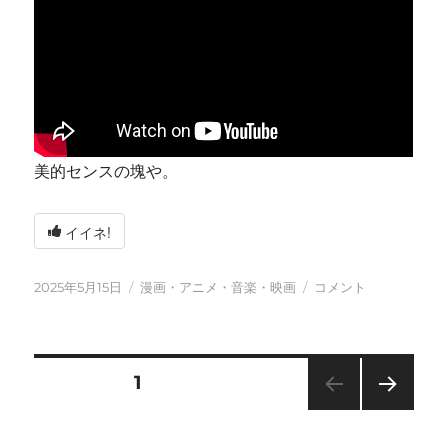
美的センスの塊や。
イイネ!
投
カ
今
2025年5月15日
漫画・アニメ・音楽・映画
コメント
稿
テ
日
日:
ゴ
も
リ
元
ー
気
投
固定ページ
1
に
に
次の
稿
ペー