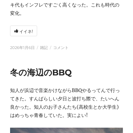
キ代もインフレですごく高くなった。これも時代の
変化。
イイネ!
投
カ
2026
2026年1月6日
雑記
コメント
稿
テ
年
日:
ゴ
に
リ
冬の海辺のBBQ
ー
知人が浜辺で音楽かけながらBBQやるってんで行っ
てきた。すんばらしい夕日と波打ち際で、たいへん
良かった。知人のお子さんたち(高校生とか大学生)
はめっちゃ青春していた。実によい!