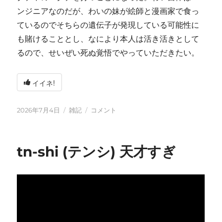
ンジニアなのだが、わいの妹が絵師と漫画家で食っ
ているのでそちらの遺伝子が発現している可能性に
も賭けることとし、なにより本人は活き活きとして
るので、せいぜい死ぬ覚悟でやっていただきたい。
イイネ!
投
カ
い
2026年7月4日
雑記
コメント
稿
テ
ろ
日:
ゴ
い
リ
ろ
tn-shi (テンシ) 天才すぎ
ー
と
変
化
し
て
お
り