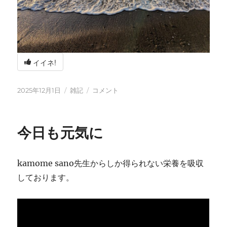
イイネ!
投
カ
冬
2025年12月1日
雑記
コメント
稿
テ
の
日:
ゴ
海
リ
辺
今日も元気に
ー
の
BBQ
に
kamome sano先生からしか得られない栄養を吸収
しております。