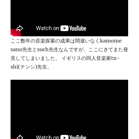
ま
す
に
ここ数年の音楽探索の成果は間違いなくkamome
sano先生とsuch先生なんですが、ここにきてまた発
見してしまいました。 イギリスの同人音楽家tn-
shi(テンシ)先生。