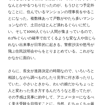
なんとかやるつもりだったのが、もうひとつ予定外
なことに、住んでいるマンションの理事長をやるこ
とになった。複数棟あって戸数がやたら多いマンシ
ョンなので、土日がほとんど潰れるぐらいに忙し
い。そして1000人ぐらい人間が集まっているので、
0.1%ぐらいの確率で出てくるような変な人や信じら
れない出来事が日常的に起きる。警察沙汰や怒号が
飛ぶ住民説明会やらをとりまとめている。これがな
かなかに面白い。
さらに、長女が進路決定の時期なので、いろいろと
相談しながら調べものしたり見学に付き添ったりし
ていた。小さいときから、わいの娘だからちょっと
人と変わった生き方するんだろうなと思ってたが、
その予感は見事に的中して、アニメーターになるべ
く美大受験を目指すことに。当然、むちゃくちゃ厳