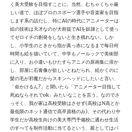
く美大受験を目指すことに。当然、むちゃくちゃ厳
しい道で、ほぼプロのスポーツ選手や音楽家を目指
します系の話だし、特にAIの時代にアニメーターは
絵の技術は天才なのが大前提でAIを奴隷として使っ
てゼロイチの創発をしないと生き残れない。しか
し、小学生のときから指が真っ赤になるまで毎日何
時間も絵を描いていて、中学もノールックで美術部
に入り、お小遣いもひたすらアニメの原画集に溶か
し、部屋に石膏像が欲しいとねだられ、絵かくのに
髪の毛が邪魔だからスキンヘッドにしたいと言い、
「命かけるん?」と聞いたら「アニメーター目指して
死ぬならそれでok」みたいなことを言う。なのでさ
っそく、我が家は高校受験はさせず(高校はN高とか
最低限のネット通信で高卒資格のみ)、その代わり中
学生だが高校生向けの美大専門予備校に通わせ生活
のすべてを制作活動に当てるという、親としてはバ