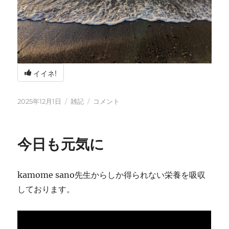
イイネ!
投
カ
冬
2025年12月1日
雑記
コメント
稿
テ
の
日:
ゴ
海
リ
辺
今日も元気に
ー
の
BBQ
に
kamome sano先生からしか得られない栄養を吸収
しております。