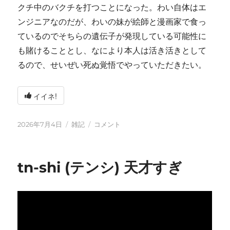
クチ中のバクチを打つことになった。わい自体はエ
ンジニアなのだが、わいの妹が絵師と漫画家で食っ
ているのでそちらの遺伝子が発現している可能性に
も賭けることとし、なにより本人は活き活きとして
るので、せいぜい死ぬ覚悟でやっていただきたい。
イイネ!
投
カ
い
2026年7月4日
雑記
コメント
稿
テ
ろ
日:
ゴ
い
リ
ろ
tn-shi (テンシ) 天才すぎ
ー
と
変
化
し
て
お