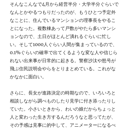
そんなこんなで4月から経営半分・大学半分ぐらいで
なんとかやるつもりだったのが、もうひとつ予定外
なことに、住んでいるマンションの理事長をやるこ
とになった。複数棟あって戸数がやたら多いマンシ
ョンなので、土日がほとんど潰れるぐらいに忙し
い。そして1000人ぐらい人間が集まっているので、
0.1%ぐらいの確率で出てくるような変な人や信じら
れない出来事が日常的に起きる。警察沙汰や怒号が
飛ぶ住民説明会やらをとりまとめている。これがな
かなかに面白い。
さらに、長女が進路決定の時期なので、いろいろと
相談しながら調べものしたり見学に付き添ったりし
ていた。小さいときから、わいの娘だからちょっと
人と変わった生き方するんだろうなと思ってたが、
その予感は見事に的中して、アニメーターになるべ