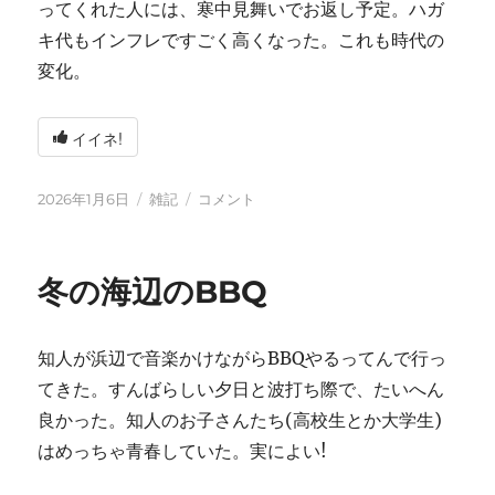
ってくれた人には、寒中見舞いでお返し予定。ハガ
キ代もインフレですごく高くなった。これも時代の
変化。
イイネ!
投
カ
2026
2026年1月6日
雑記
コメント
稿
テ
年
日:
ゴ
に
リ
冬の海辺のBBQ
ー
知人が浜辺で音楽かけながらBBQやるってんで行っ
てきた。すんばらしい夕日と波打ち際で、たいへん
良かった。知人のお子さんたち(高校生とか大学生)
はめっちゃ青春していた。実によい!