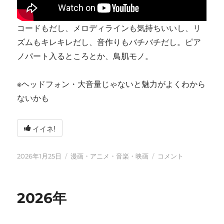
コードもだし、メロディラインも気持ちいいし、リ
ズムもキレキレだし、音作りもバチバチだし。ピア
ノパート入るところとか、鳥肌モノ。
※ヘッドフォン・大音量じゃないと魅力がよくわから
ないかも
イイネ!
投
カ
tn-
2026年1月25日
漫画・アニメ・音楽・映画
コメント
稿
テ
shi
日:
ゴ
(テ
リ
ン
2026年
ー
シ)
天
才