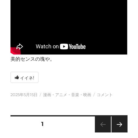
美的センスの塊や。
イイネ!
投
カ
今
2025年5月15日
漫画・アニメ・音楽・映画
コメント
稿
テ
日
日:
ゴ
も
リ
元
ー
気
投
固定ページ
1
に
に
次の