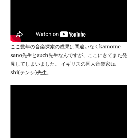
り
ま
す
に
ここ数年の音楽探索の成果は間違いなくkamome
sano先生とsuch先生なんですが、ここにきてまた発
見してしまいました。 イギリスの同人音楽家tn-
shi(テンシ)先生。