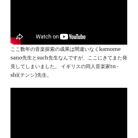
り
ま
す
に
ここ数年の音楽探索の成果は間違いなくkamome
sano先生とsuch先生なんですが、ここにきてまた発
見してしまいました。 イギリスの同人音楽家tn-
shi(テンシ)先生。