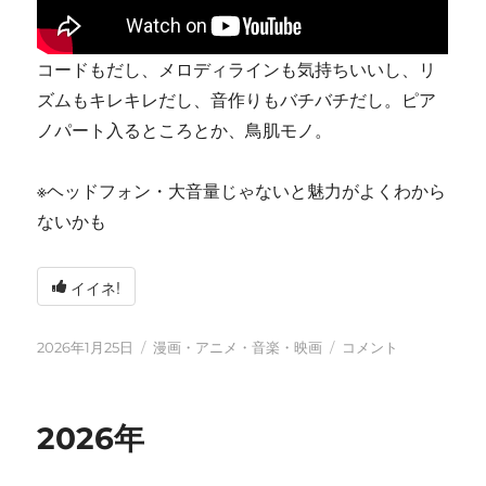
コードもだし、メロディラインも気持ちいいし、リ
ズムもキレキレだし、音作りもバチバチだし。ピア
ノパート入るところとか、鳥肌モノ。
※ヘッドフォン・大音量じゃないと魅力がよくわから
ないかも
イイネ!
投
カ
tn-
2026年1月25日
漫画・アニメ・音楽・映画
コメント
稿
テ
shi
日:
ゴ
(テ
リ
ン
2026年
ー
シ)
天
才