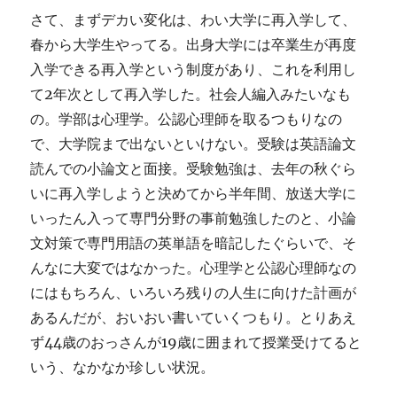
さて、まずデカい変化は、わい大学に再入学して、
春から大学生やってる。出身大学には卒業生が再度
入学できる再入学という制度があり、これを利用し
て2年次として再入学した。社会人編入みたいなも
の。学部は心理学。公認心理師を取るつもりなの
で、大学院まで出ないといけない。受験は英語論文
読んでの小論文と面接。受験勉強は、去年の秋ぐら
いに再入学しようと決めてから半年間、放送大学に
いったん入って専門分野の事前勉強したのと、小論
文対策で専門用語の英単語を暗記したぐらいで、そ
んなに大変ではなかった。心理学と公認心理師なの
にはもちろん、いろいろ残りの人生に向けた計画が
あるんだが、おいおい書いていくつもり。とりあえ
ず44歳のおっさんが19歳に囲まれて授業受けてると
いう、なかなか珍しい状況。