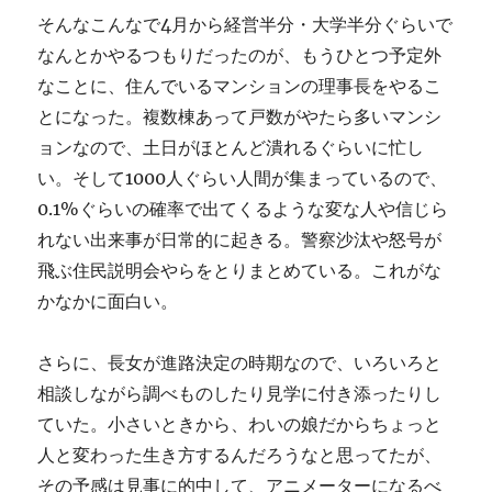
そんなこんなで4月から経営半分・大学半分ぐらいで
なんとかやるつもりだったのが、もうひとつ予定外
なことに、住んでいるマンションの理事長をやるこ
とになった。複数棟あって戸数がやたら多いマンシ
ョンなので、土日がほとんど潰れるぐらいに忙し
い。そして1000人ぐらい人間が集まっているので、
0.1%ぐらいの確率で出てくるような変な人や信じら
れない出来事が日常的に起きる。警察沙汰や怒号が
飛ぶ住民説明会やらをとりまとめている。これがな
かなかに面白い。
さらに、長女が進路決定の時期なので、いろいろと
相談しながら調べものしたり見学に付き添ったりし
ていた。小さいときから、わいの娘だからちょっと
人と変わった生き方するんだろうなと思ってたが、
その予感は見事に的中して、アニメーターになるべ