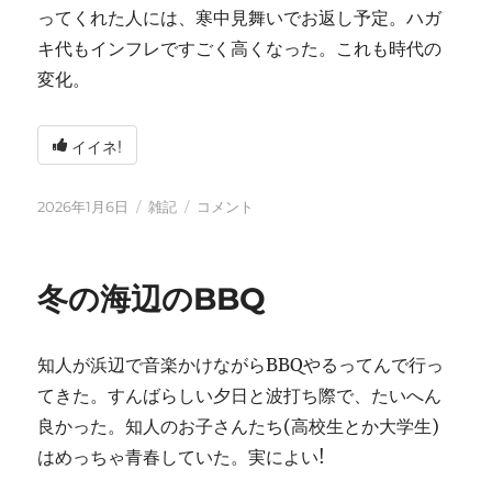
ってくれた人には、寒中見舞いでお返し予定。ハガ
キ代もインフレですごく高くなった。これも時代の
変化。
イイネ!
投
カ
2026
2026年1月6日
雑記
コメント
稿
テ
年
日:
ゴ
に
リ
冬の海辺のBBQ
ー
知人が浜辺で音楽かけながらBBQやるってんで行っ
てきた。すんばらしい夕日と波打ち際で、たいへん
良かった。知人のお子さんたち(高校生とか大学生)
はめっちゃ青春していた。実によい!