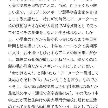
く美大受験を目指すことに。当然、むちゃくちゃ厳
しい道で、ほぼプロのスポーツ選手や音楽家を目指
します系の話だし、特にAIの時代にアニメーターは
絵の技術は天才なのが大前提でAIを奴隷として使っ
てゼロイチの創発をしないと生き残れない。しか
し、小学生のときから指が真っ赤になるまで毎日何
時間も絵を描いていて、中学もノールックで美術部
に入り、お小遣いもひたすらアニメの原画集に溶か
し、部屋に石膏像が欲しいとねだられ、絵かくのに
髪の毛が邪魔だからスキンヘッドにしたいと言い、
「命かけるん?」と聞いたら「アニメーター目指して
死ぬならそれでok」みたいなことを言う。なのでさ
っそく、我が家は高校受験はさせず(高校はN高とか
最低限のネット通信で高卒資格のみ)、その代わり中
学生だが高校生向けの美大専門予備校に通わせ生活
のすべてを制作活動に当てるという、親としてはバ