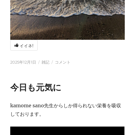
イイネ!
投
カ
冬
2025年12月1日
雑記
コメント
稿
テ
の
日:
ゴ
海
リ
辺
今日も元気に
ー
の
BBQ
に
kamome sano先生からしか得られない栄養を吸収
しております。