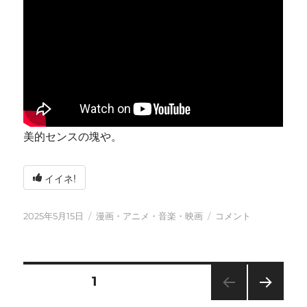
美的センスの塊や。
イイネ!
投
カ
今
2025年5月15日
漫画・アニメ・音楽・映画
コメント
稿
テ
日
日:
ゴ
も
リ
元
ー
気
投
固定ページ
1
に
に