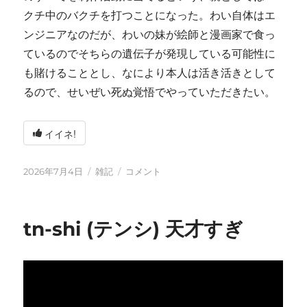
クチ中のバクチを打つことになった。わい自体はエ
ンジニアなのだが、わいの妹が絵師と漫画家で食っ
ているのでそちらの遺伝子が発現している可能性に
も賭けることとし、なにより本人は活き活きとして
るので、せいぜい死ぬ覚悟でやっていただきたい。
イイネ!
投
カ
い
2026年7月4日
雑記
コメント
稿
テ
ろ
日:
ゴ
い
リ
ろ
tn-shi (テンシ) 天才すぎ
ー
と
変
化
し
て
お