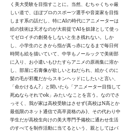
く美大受験を目指すことに。当然、むちゃくちゃ厳
しい道で、ほぼプロのスポーツ選手や音楽家を目指
します系の話だし、特にAIの時代にアニメーターは
絵の技術は天才なのが大前提でAIを奴隷として使っ
てゼロイチの創発をしないと生き残れない。しか
し、小学生のときから指が真っ赤になるまで毎日何
時間も絵を描いていて、中学もノールックで美術部
に入り、お小遣いもひたすらアニメの原画集に溶か
し、部屋に石膏像が欲しいとねだられ、絵かくのに
髪の毛が邪魔だからスキンヘッドにしたいと言い、
「命かけるん?」と聞いたら「アニメーター目指して
死ぬならそれでok」みたいなことを言う。なのでさ
っそく、我が家は高校受験はさせず(高校はN高とか
最低限のネット通信で高卒資格のみ)、その代わり中
学生だが高校生向けの美大専門予備校に通わせ生活
のすべてを制作活動に当てるという、親としてはバ