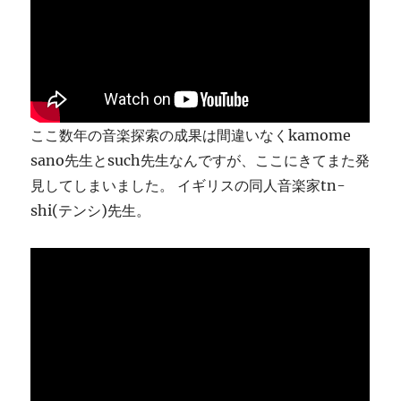
り
ま
す
に
ここ数年の音楽探索の成果は間違いなくkamome
sano先生とsuch先生なんですが、ここにきてまた発
見してしまいました。 イギリスの同人音楽家tn-
shi(テンシ)先生。