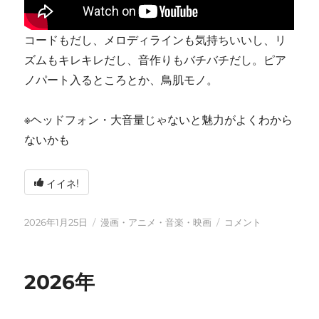
コードもだし、メロディラインも気持ちいいし、リ
ズムもキレキレだし、音作りもバチバチだし。ピア
ノパート入るところとか、鳥肌モノ。
※ヘッドフォン・大音量じゃないと魅力がよくわから
ないかも
イイネ!
投
カ
tn-
2026年1月25日
漫画・アニメ・音楽・映画
コメント
稿
テ
shi
日:
ゴ
(テ
リ
ン
2026年
ー
シ)
天
才