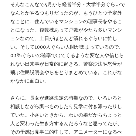
そんなこんなで4月から経営半分・大学半分ぐらいで
なんとかやるつもりだったのが、もうひとつ予定外
なことに、住んでいるマンションの理事長をやるこ
とになった。複数棟あって戸数がやたら多いマンシ
ョンなので、土日がほとんど潰れるぐらいに忙し
い。そして1000人ぐらい人間が集まっているので、
0.1%ぐらいの確率で出てくるような変な人や信じら
れない出来事が日常的に起きる。警察沙汰や怒号が
飛ぶ住民説明会やらをとりまとめている。これがな
かなかに面白い。
さらに、長女が進路決定の時期なので、いろいろと
相談しながら調べものしたり見学に付き添ったりし
ていた。小さいときから、わいの娘だからちょっと
人と変わった生き方するんだろうなと思ってたが、
その予感は見事に的中して、アニメーターになるべ