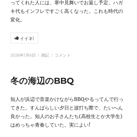
ってくれた人には、寒中見舞いでお返し予定。ハガ
キ代もインフレですごく高くなった。これも時代の
変化。
イイネ!
投
カ
2026
2026年1月6日
雑記
コメント
稿
テ
年
日:
ゴ
に
リ
冬の海辺のBBQ
ー
知人が浜辺で音楽かけながらBBQやるってんで行っ
てきた。すんばらしい夕日と波打ち際で、たいへん
良かった。知人のお子さんたち(高校生とか大学生)
はめっちゃ青春していた。実によい!