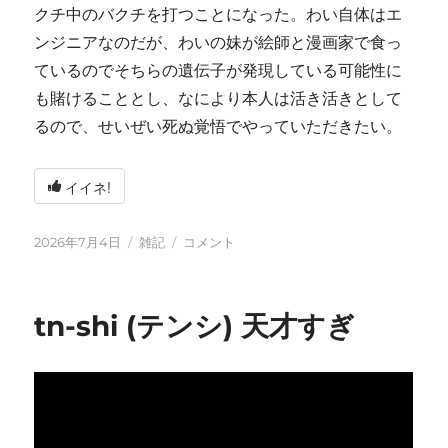
クチ中のバクチを打つことになった。わい自体はエ
ンジニアなのだが、わいの妹が絵師と漫画家で食っ
ているのでそちらの遺伝子が発現している可能性に
も賭けることとし、なにより本人は活き活きとして
るので、せいぜい死ぬ覚悟でやっていただきたい。
イイネ!
投
カ
い
2026年7月4日
雑記
コメント
稿
テ
ろ
日:
ゴ
い
リ
ろ
tn-shi (テンシ) 天才すぎ
ー
と
変
化
し
て
お