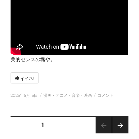
美的センスの塊や。
イイネ!
投
カ
今
2025年5月15日
漫画・アニメ・音楽・映画
コメント
稿
テ
日
日:
ゴ
も
リ
元
ー
気
投
固定ページ
1
に
に
次の