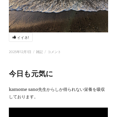
イイネ!
投
カ
冬
2025年12月1日
雑記
コメント
稿
テ
の
日:
ゴ
海
リ
辺
今日も元気に
ー
の
BBQ
に
kamome sano先生からしか得られない栄養を吸収
しております。