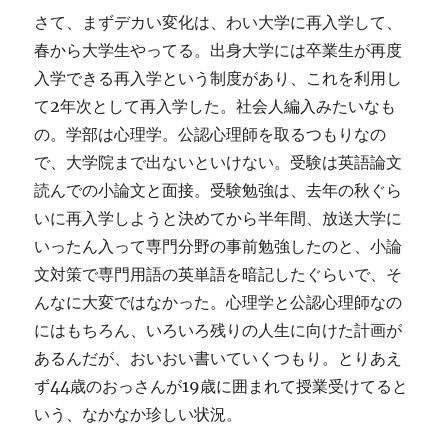
さて、まずデカい変化は、わい大学に再入学して、
春から大学生やってる。出身大学には卒業生が再度
入学できる再入学という制度があり、これを利用し
て2年次として再入学した。社会人編入みたいなも
の。学部は心理学。公認心理師を取るつもりなの
で、大学院まで出ないといけない。受験は英語論文
読んでの小論文と面接。受験勉強は、去年の秋ぐら
いに再入学しようと決めてから半年間、放送大学に
いったん入って専門分野の事前勉強したのと、小論
文対策で専門用語の英単語を暗記したぐらいで、そ
んなに大変ではなかった。心理学と公認心理師なの
にはもちろん、いろいろ残りの人生に向けた計画が
あるんだが、おいおい書いていくつもり。とりあえ
ず44歳のおっさんが19歳に囲まれて授業受けてると
いう、なかなか珍しい状況。