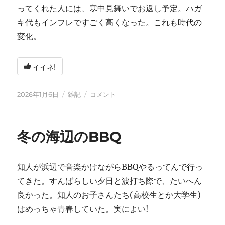
ってくれた人には、寒中見舞いでお返し予定。ハガ
キ代もインフレですごく高くなった。これも時代の
変化。
イイネ!
投
カ
2026
2026年1月6日
雑記
コメント
稿
テ
年
日:
ゴ
に
リ
冬の海辺のBBQ
ー
知人が浜辺で音楽かけながらBBQやるってんで行っ
てきた。すんばらしい夕日と波打ち際で、たいへん
良かった。知人のお子さんたち(高校生とか大学生)
はめっちゃ青春していた。実によい!