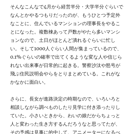
そんなこんなで4月から経営半分・大学半分ぐらいで
なんとかやるつもりだったのが、もうひとつ予定外
なことに、住んでいるマンションの理事長をやるこ
とになった。複数棟あって戸数がやたら多いマンシ
ョンなので、土日がほとんど潰れるぐらいに忙し
い。そして1000人ぐらい人間が集まっているので、
0.1%ぐらいの確率で出てくるような変な人や信じら
れない出来事が日常的に起きる。警察沙汰や怒号が
飛ぶ住民説明会やらをとりまとめている。これがな
かなかに面白い。
さらに、長女が進路決定の時期なので、いろいろと
相談しながら調べものしたり見学に付き添ったりし
ていた。小さいときから、わいの娘だからちょっと
人と変わった生き方するんだろうなと思ってたが、
その予感は見事に的中して、アニメーターになるべ