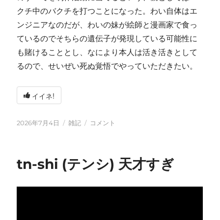
クチ中のバクチを打つことになった。わい自体はエ
ンジニアなのだが、わいの妹が絵師と漫画家で食っ
ているのでそちらの遺伝子が発現している可能性に
も賭けることとし、なにより本人は活き活きとして
るので、せいぜい死ぬ覚悟でやっていただきたい。
イイネ!
投
カ
い
2026年7月4日
雑記
コメント
稿
テ
ろ
日:
ゴ
い
リ
ろ
tn-shi (テンシ) 天才すぎ
ー
と
変
化
し
て
お