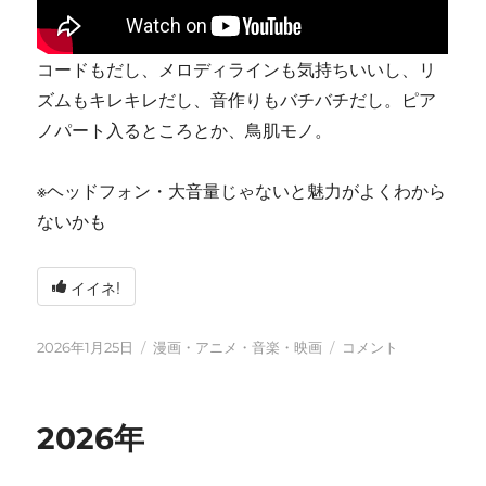
コードもだし、メロディラインも気持ちいいし、リ
ズムもキレキレだし、音作りもバチバチだし。ピア
ノパート入るところとか、鳥肌モノ。
※ヘッドフォン・大音量じゃないと魅力がよくわから
ないかも
イイネ!
投
カ
tn-
2026年1月25日
漫画・アニメ・音楽・映画
コメント
稿
テ
shi
日:
ゴ
(テ
リ
ン
2026年
ー
シ)
天
才