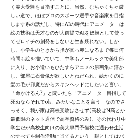
く美大受験を目指すことに。当然、むちゃくちゃ厳
しい道で、ほぼプロのスポーツ選手や音楽家を目指
します系の話だし、特にAIの時代にアニメーターは
絵の技術は天才なのが大前提でAIを奴隷として使っ
てゼロイチの創発をしないと生き残れない。しか
し、小学生のときから指が真っ赤になるまで毎日何
時間も絵を描いていて、中学もノールックで美術部
に入り、お小遣いもひたすらアニメの原画集に溶か
し、部屋に石膏像が欲しいとねだられ、絵かくのに
髪の毛が邪魔だからスキンヘッドにしたいと言い、
「命かけるん?」と聞いたら「アニメーター目指して
死ぬならそれでok」みたいなことを言う。なのでさ
っそく、我が家は高校受験はさせず(高校はN高とか
最低限のネット通信で高卒資格のみ)、その代わり中
学生だが高校生向けの美大専門予備校に通わせ生活
のすべてを制作活動に当てるという、親としてはバ