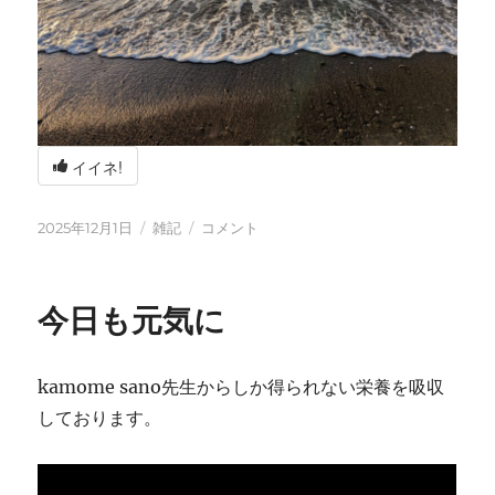
イイネ!
投
カ
冬
2025年12月1日
雑記
コメント
稿
テ
の
日:
ゴ
海
リ
辺
今日も元気に
ー
の
BBQ
に
kamome sano先生からしか得られない栄養を吸収
しております。