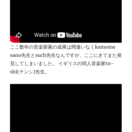
り
ま
す
に
ここ数年の音楽探索の成果は間違いなくkamome
sano先生とsuch先生なんですが、ここにきてまた発
見してしまいました。 イギリスの同人音楽家tn-
shi(テンシ)先生。