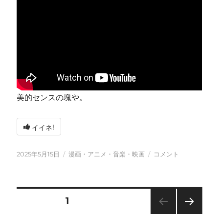
美的センスの塊や。
イイネ!
投
カ
今
2025年5月15日
漫画・アニメ・音楽・映画
コメント
稿
テ
日
日:
ゴ
も
リ
元
ー
気
投
固定ページ
1
に
に