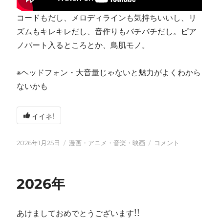
コードもだし、メロディラインも気持ちいいし、リ
ズムもキレキレだし、音作りもバチバチだし。ピア
ノパート入るところとか、鳥肌モノ。
※ヘッドフォン・大音量じゃないと魅力がよくわから
ないかも
イイネ!
投
カ
tn-
2026年1月25日
漫画・アニメ・音楽・映画
コメント
稿
テ
shi
日:
ゴ
(テ
リ
ン
2026年
ー
シ)
天
才
あけましておめでとうございます!!
す