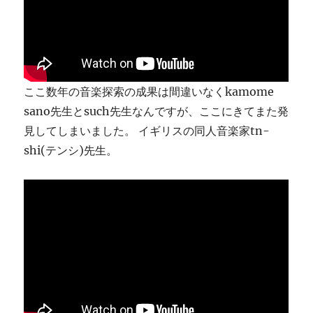
ま
す
に
ここ数年の音楽探索の成果は間違いなくkamome
sano先生とsuch先生なんですが、ここにきてまた発
見してしまいました。 イギリスの同人音楽家tn-
shi(テンシ)先生。