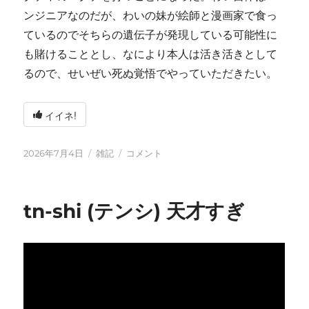
ンジニアなのだが、わいの妹が絵師と漫画家で食っ
ているのでそちらの遺伝子が発現している可能性に
も賭けることとし、なにより本人は活き活きとして
るので、せいぜい死ぬ覚悟でやっていただきたい。
イイネ!
投
カ
い
2026年7月4日
雑記
コメント
稿
テ
ろ
日:
ゴ
い
リ
ろ
tn-shi (テンシ) 天才すぎ
ー
と
変
化
し
て
お
り