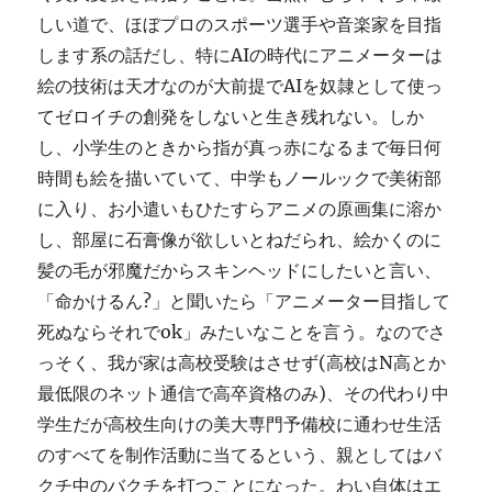
しい道で、ほぼプロのスポーツ選手や音楽家を目指
します系の話だし、特にAIの時代にアニメーターは
絵の技術は天才なのが大前提でAIを奴隷として使っ
てゼロイチの創発をしないと生き残れない。しか
し、小学生のときから指が真っ赤になるまで毎日何
時間も絵を描いていて、中学もノールックで美術部
に入り、お小遣いもひたすらアニメの原画集に溶か
し、部屋に石膏像が欲しいとねだられ、絵かくのに
髪の毛が邪魔だからスキンヘッドにしたいと言い、
「命かけるん?」と聞いたら「アニメーター目指して
死ぬならそれでok」みたいなことを言う。なのでさ
っそく、我が家は高校受験はさせず(高校はN高とか
最低限のネット通信で高卒資格のみ)、その代わり中
学生だが高校生向けの美大専門予備校に通わせ生活
のすべてを制作活動に当てるという、親としてはバ
クチ中のバクチを打つことになった。わい自体はエ