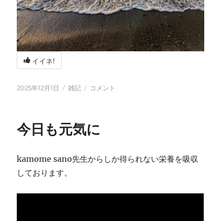
イイネ!
投
カ
冬
2025年12月1日
雑記
コメント
稿
テ
の
日:
ゴ
海
リ
辺
今日も元気に
ー
の
BBQ
に
kamome sano先生からしか得られない栄養を吸収
しております。