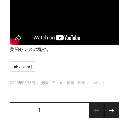
美的センスの塊や。
イイネ!
投
カ
今
2025年5月15日
漫画・アニメ・音楽・映画
コメント
稿
テ
日
日:
ゴ
も
リ
元
ー
気
投
固定ページ
1
に
に
次の
稿
ペー