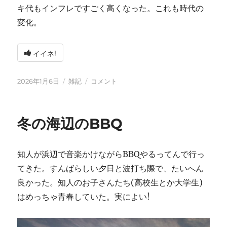
キ代もインフレですごく高くなった。これも時代の
変化。
イイネ!
投
カ
2026
2026年1月6日
雑記
コメント
稿
テ
年
日:
ゴ
に
リ
冬の海辺のBBQ
ー
知人が浜辺で音楽かけながらBBQやるってんで行っ
てきた。すんばらしい夕日と波打ち際で、たいへん
良かった。知人のお子さんたち(高校生とか大学生)
はめっちゃ青春していた。実によい!