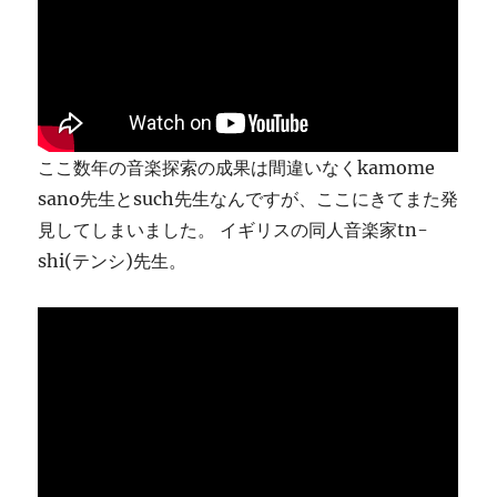
り
ま
す
に
ここ数年の音楽探索の成果は間違いなくkamome
sano先生とsuch先生なんですが、ここにきてまた発
見してしまいました。 イギリスの同人音楽家tn-
shi(テンシ)先生。