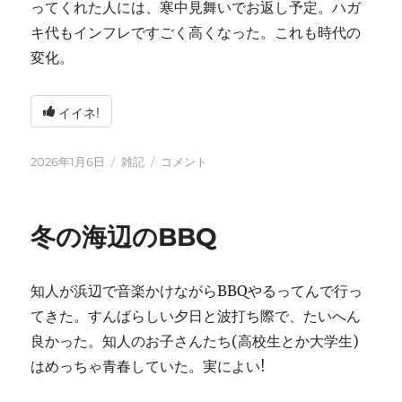
ってくれた人には、寒中見舞いでお返し予定。ハガ
キ代もインフレですごく高くなった。これも時代の
変化。
イイネ!
投
カ
2026
2026年1月6日
雑記
コメント
稿
テ
年
日:
ゴ
に
リ
冬の海辺のBBQ
ー
知人が浜辺で音楽かけながらBBQやるってんで行っ
てきた。すんばらしい夕日と波打ち際で、たいへん
良かった。知人のお子さんたち(高校生とか大学生)
はめっちゃ青春していた。実によい!