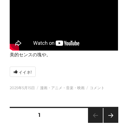
美的センスの塊や。
イイネ!
投
カ
今
2025年5月15日
漫画・アニメ・音楽・映画
コメント
稿
テ
日
日:
ゴ
も
リ
元
ー
気
投
固定ページ
1
に
に
次の