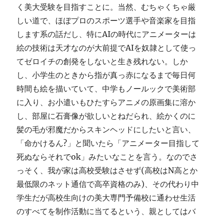
く美大受験を目指すことに。当然、むちゃくちゃ厳
しい道で、ほぼプロのスポーツ選手や音楽家を目指
します系の話だし、特にAIの時代にアニメーターは
絵の技術は天才なのが大前提でAIを奴隷として使っ
てゼロイチの創発をしないと生き残れない。しか
し、小学生のときから指が真っ赤になるまで毎日何
時間も絵を描いていて、中学もノールックで美術部
に入り、お小遣いもひたすらアニメの原画集に溶か
し、部屋に石膏像が欲しいとねだられ、絵かくのに
髪の毛が邪魔だからスキンヘッドにしたいと言い、
「命かけるん?」と聞いたら「アニメーター目指して
死ぬならそれでok」みたいなことを言う。なのでさ
っそく、我が家は高校受験はさせず(高校はN高とか
最低限のネット通信で高卒資格のみ)、その代わり中
学生だが高校生向けの美大専門予備校に通わせ生活
のすべてを制作活動に当てるという、親としてはバ