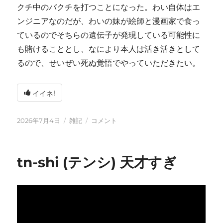
クチ中のバクチを打つことになった。わい自体はエ
ンジニアなのだが、わいの妹が絵師と漫画家で食っ
ているのでそちらの遺伝子が発現している可能性に
も賭けることとし、なにより本人は活き活きとして
るので、せいぜい死ぬ覚悟でやっていただきたい。
イイネ!
投
カ
い
2026年7月4日
雑記
コメント
稿
テ
ろ
日:
ゴ
い
リ
ろ
tn-shi (テンシ) 天才すぎ
ー
と
変
化
し
て
お