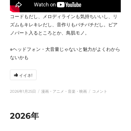
コードもだし、メロディラインも気持ちいいし、リ
ズムもキレキレだし、音作りもバチバチだし。ピア
ノパート入るところとか、鳥肌モノ。
※ヘッドフォン・大音量じゃないと魅力がよくわから
ないかも
イイネ!
投
カ
tn-
2026年1月25日
漫画・アニメ・音楽・映画
コメント
稿
テ
shi
日:
ゴ
(テ
リ
ン
2026年
ー
シ)
天
才