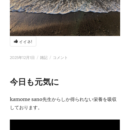
イイネ!
投
カ
冬
2025年12月1日
雑記
コメント
稿
テ
の
日:
ゴ
海
リ
辺
今日も元気に
ー
の
BBQ
に
kamome sano先生からしか得られない栄養を吸収
しております。