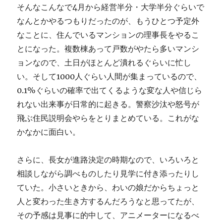
そんなこんなで4月から経営半分・大学半分ぐらいで
なんとかやるつもりだったのが、もうひとつ予定外
なことに、住んでいるマンションの理事長をやるこ
とになった。複数棟あって戸数がやたら多いマンシ
ョンなので、土日がほとんど潰れるぐらいに忙し
い。そして1000人ぐらい人間が集まっているので、
0.1%ぐらいの確率で出てくるような変な人や信じら
れない出来事が日常的に起きる。警察沙汰や怒号が
飛ぶ住民説明会やらをとりまとめている。これがな
かなかに面白い。
さらに、長女が進路決定の時期なので、いろいろと
相談しながら調べものしたり見学に付き添ったりし
ていた。小さいときから、わいの娘だからちょっと
人と変わった生き方するんだろうなと思ってたが、
その予感は見事に的中して、アニメーターになるべ