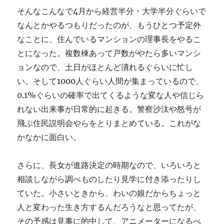
そんなこんなで4月から経営半分・大学半分ぐらいで
なんとかやるつもりだったのが、もうひとつ予定外
なことに、住んでいるマンションの理事長をやるこ
とになった。複数棟あって戸数がやたら多いマンシ
ョンなので、土日がほとんど潰れるぐらいに忙し
い。そして1000人ぐらい人間が集まっているので、
0.1%ぐらいの確率で出てくるような変な人や信じら
れない出来事が日常的に起きる。警察沙汰や怒号が
飛ぶ住民説明会やらをとりまとめている。これがな
かなかに面白い。
さらに、長女が進路決定の時期なので、いろいろと
相談しながら調べものしたり見学に付き添ったりし
ていた。小さいときから、わいの娘だからちょっと
人と変わった生き方するんだろうなと思ってたが、
その予感は見事に的中して、アニメーターになるべ