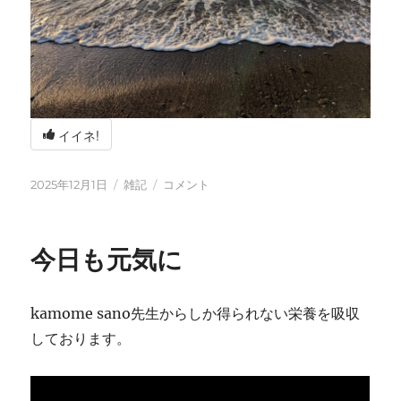
イイネ!
投
カ
冬
2025年12月1日
雑記
コメント
稿
テ
の
日:
ゴ
海
リ
辺
今日も元気に
ー
の
BBQ
に
kamome sano先生からしか得られない栄養を吸収
しております。