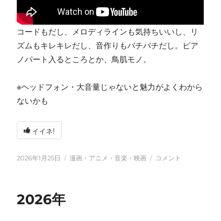
コードもだし、メロディラインも気持ちいいし、リ
ズムもキレキレだし、音作りもバチバチだし。ピア
ノパート入るところとか、鳥肌モノ。
※ヘッドフォン・大音量じゃないと魅力がよくわから
ないかも
イイネ!
投
カ
tn-
2026年1月25日
漫画・アニメ・音楽・映画
コメント
稿
テ
shi
日:
ゴ
(テ
リ
ン
2026年
ー
シ)
天
才