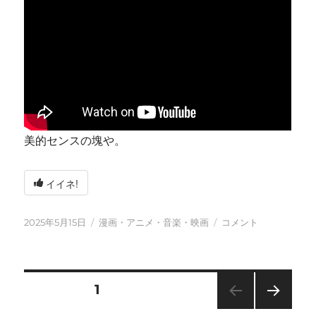
美的センスの塊や。
イイネ!
投
カ
今
2025年5月15日
漫画・アニメ・音楽・映画
コメント
稿
テ
日
日:
ゴ
も
リ
元
ー
気
投
固定ページ
1
に
に