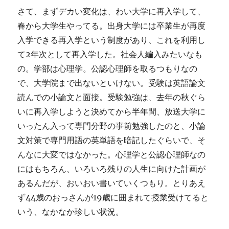
さて、まずデカい変化は、わい大学に再入学して、
春から大学生やってる。出身大学には卒業生が再度
入学できる再入学という制度があり、これを利用し
て2年次として再入学した。社会人編入みたいなも
の。学部は心理学。公認心理師を取るつもりなの
で、大学院まで出ないといけない。受験は英語論文
読んでの小論文と面接。受験勉強は、去年の秋ぐら
いに再入学しようと決めてから半年間、放送大学に
いったん入って専門分野の事前勉強したのと、小論
文対策で専門用語の英単語を暗記したぐらいで、そ
んなに大変ではなかった。心理学と公認心理師なの
にはもちろん、いろいろ残りの人生に向けた計画が
あるんだが、おいおい書いていくつもり。とりあえ
ず44歳のおっさんが19歳に囲まれて授業受けてると
いう、なかなか珍しい状況。