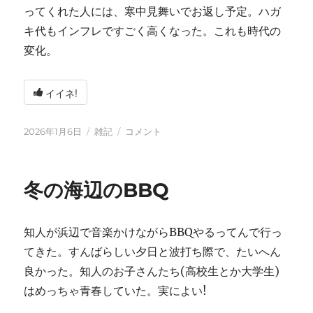
ってくれた人には、寒中見舞いでお返し予定。ハガ
キ代もインフレですごく高くなった。これも時代の
変化。
イイネ!
投
カ
2026
2026年1月6日
雑記
コメント
稿
テ
年
日:
ゴ
に
リ
冬の海辺のBBQ
ー
知人が浜辺で音楽かけながらBBQやるってんで行っ
てきた。すんばらしい夕日と波打ち際で、たいへん
良かった。知人のお子さんたち(高校生とか大学生)
はめっちゃ青春していた。実によい!