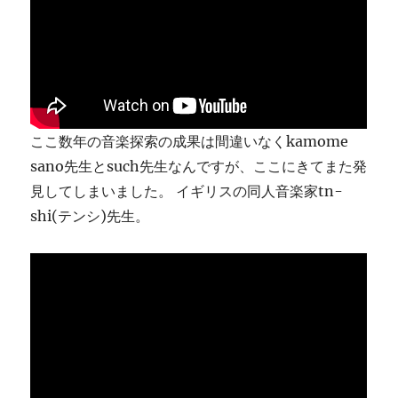
り
ま
す
に
ここ数年の音楽探索の成果は間違いなくkamome
sano先生とsuch先生なんですが、ここにきてまた発
見してしまいました。 イギリスの同人音楽家tn-
shi(テンシ)先生。