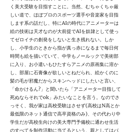
く美大受験を目指すことに。当然、むちゃくちゃ厳
しい道で、ほぼプロのスポーツ選手や音楽家を目指
します系の話だし、特にAIの時代にアニメーターは
絵の技術は天才なのが大前提でAIを奴隷として使っ
てゼロイチの創発をしないと生き残れない。しか
し、小学生のときから指が真っ赤になるまで毎日何
時間も絵を描いていて、中学もノールックで美術部
に入り、お小遣いもひたすらアニメの原画集に溶か
し、部屋に石膏像が欲しいとねだられ、絵かくのに
髪の毛が邪魔だからスキンヘッドにしたいと言い、
「命かけるん?」と聞いたら「アニメーター目指して
死ぬならそれでok」みたいなことを言う。なのでさ
っそく、我が家は高校受験はさせず(高校はN高とか
最低限のネット通信で高卒資格のみ)、その代わり中
学生だが高校生向けの美大専門予備校に通わせ生活
のすべてを制作活動に当てるという、親としてはバ