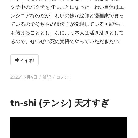
クチ中のバクチを打つことになった。わい自体はエ
ンジニアなのだが、わいの妹が絵師と漫画家で食っ
ているのでそちらの遺伝子が発現している可能性に
も賭けることとし、なにより本人は活き活きとして
るので、せいぜい死ぬ覚悟でやっていただきたい。
イイネ!
投
カ
い
2026年7月4日
雑記
コメント
稿
テ
ろ
日:
ゴ
い
リ
ろ
tn-shi (テンシ) 天才すぎ
ー
と
変
化
し
て
お