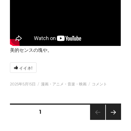
美的センスの塊や。
イイネ!
投
カ
今
2025年5月15日
漫画・アニメ・音楽・映画
コメント
稿
テ
日
日:
ゴ
も
リ
元
ー
気
投
固定ページ
1
に
に
次の
稿
ペー