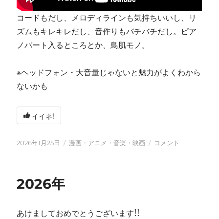
コードもだし、メロディラインも気持ちいいし、リ
ズムもキレキレだし、音作りもバチバチだし。ピア
ノパート入るところとか、鳥肌モノ。
※ヘッドフォン・大音量じゃないと魅力がよくわから
ないかも
イイネ!
投
カ
tn-
2026年1月25日
漫画・アニメ・音楽・映画
コメント
稿
テ
shi
日:
ゴ
(テ
リ
ン
2026年
ー
シ)
天
才
あけましておめでとうございます!!
す