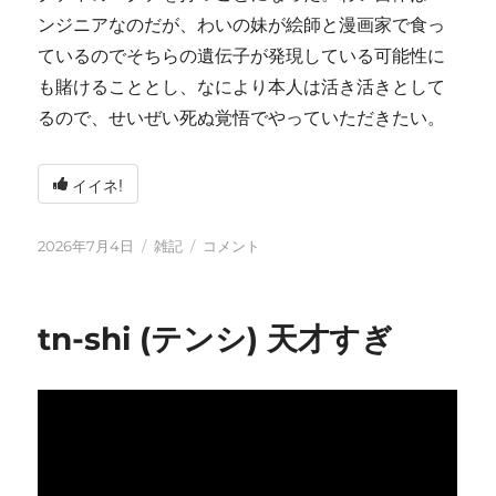
ンジニアなのだが、わいの妹が絵師と漫画家で食っ
ているのでそちらの遺伝子が発現している可能性に
も賭けることとし、なにより本人は活き活きとして
るので、せいぜい死ぬ覚悟でやっていただきたい。
イイネ!
投
カ
い
2026年7月4日
雑記
コメント
稿
テ
ろ
日:
ゴ
い
リ
ろ
tn-shi (テンシ) 天才すぎ
ー
と
変
化
し
て
お
り