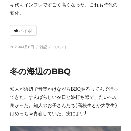
キ代もインフレですごく高くなった。これも時代の
変化。
イイネ!
投
カ
2026
2026年1月6日
雑記
コメント
稿
テ
年
日:
ゴ
に
リ
冬の海辺のBBQ
ー
知人が浜辺で音楽かけながらBBQやるってんで行っ
てきた。すんばらしい夕日と波打ち際で、たいへん
良かった。知人のお子さんたち(高校生とか大学生)
はめっちゃ青春していた。実によい!