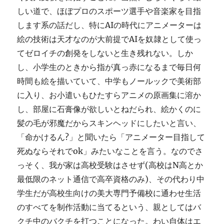
しい道で、ほぼプロのスポーツ選手や音楽家を目指
します系の話だし、特にAIの時代にアニメーターは
絵の技術は天才なのが大前提でAIを奴隷として使っ
てゼロイチの創発をしないと生き残れない。しか
し、小学生のときから指が真っ赤になるまで毎日何
時間も絵を描いていて、中学もノールックで美術部
に入り、お小遣いもひたすらアニメの原画集に溶か
し、部屋に石膏像が欲しいとねだられ、絵かくのに
髪の毛が邪魔だからスキンヘッドにしたいと言い、
「命かけるん?」と聞いたら「アニメーター目指して
死ぬならそれでok」みたいなことを言う。なのでさ
っそく、我が家は高校受験はさせず(高校はN高とか
最低限のネット通信で高卒資格のみ)、その代わり中
学生だが高校生向けの美大専門予備校に通わせ生活
のすべてを制作活動に当てるという、親としてはバ
クチ中のバクチを打つことになった。わい自体はエ