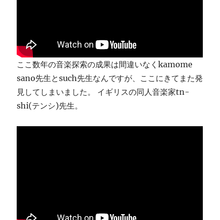
ま
す
に
ここ数年の音楽探索の成果は間違いなくkamome
sano先生とsuch先生なんですが、ここにきてまた発
見してしまいました。 イギリスの同人音楽家tn-
shi(テンシ)先生。