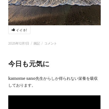
イイネ!
投
カ
冬
2025年12月1日
雑記
コメント
稿
テ
の
日:
ゴ
海
リ
辺
今日も元気に
ー
の
BBQ
に
kamome sano先生からしか得られない栄養を吸収
しております。