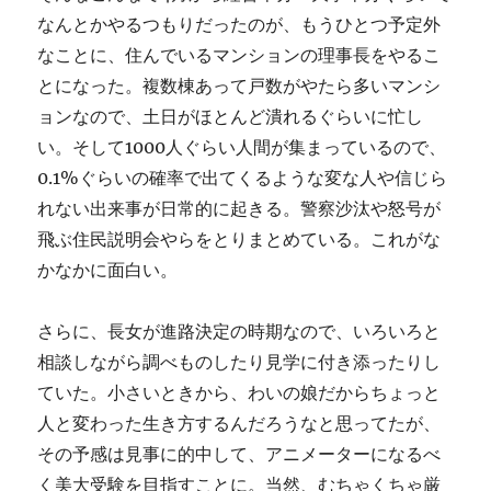
なんとかやるつもりだったのが、もうひとつ予定外
なことに、住んでいるマンションの理事長をやるこ
とになった。複数棟あって戸数がやたら多いマンシ
ョンなので、土日がほとんど潰れるぐらいに忙し
い。そして1000人ぐらい人間が集まっているので、
0.1%ぐらいの確率で出てくるような変な人や信じら
れない出来事が日常的に起きる。警察沙汰や怒号が
飛ぶ住民説明会やらをとりまとめている。これがな
かなかに面白い。
さらに、長女が進路決定の時期なので、いろいろと
相談しながら調べものしたり見学に付き添ったりし
ていた。小さいときから、わいの娘だからちょっと
人と変わった生き方するんだろうなと思ってたが、
その予感は見事に的中して、アニメーターになるべ
く美大受験を目指すことに。当然、むちゃくちゃ厳