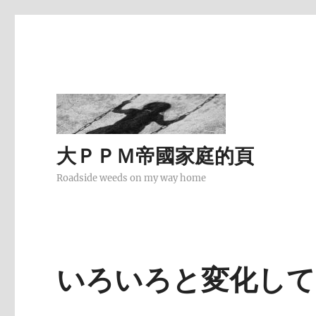
大ＰＰＭ帝國家庭的頁
Roadside weeds on my way home
いろいろと変化して