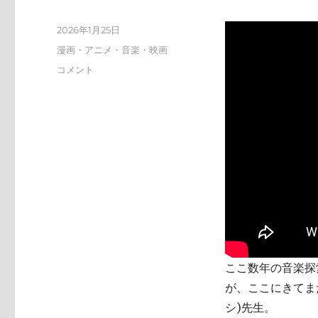
投
2026年1月25日
稿
カ
漫画・アニメ・音楽・映画
日:
テ
tn-
コメント
ゴ
shi
リ
(テ
ー
ン
シ)
天
才
す
ぎ
に
ここ数年の音楽探索
が、ここにきてまた
シ)先生。