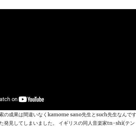
の成果は間違いなくkamome sano先生とsuch先生なんで
発見してしまいました。 イギリスの同人音楽家tn-shi(テン