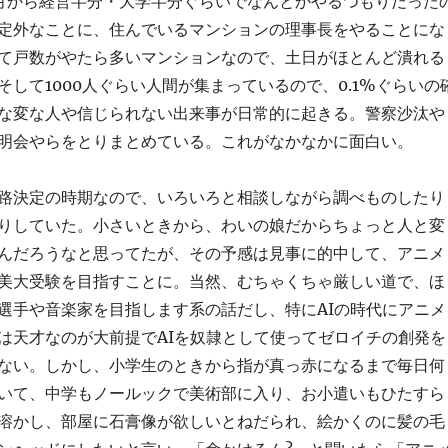
月から経営半分・大学半分ぐらいでなんとかやるつもりだった
定外なことに、住んでいるマンションの理事長をやることにな
て戸数がやたら多いマンションなので、土日がほとんど潰れる
そして1000人ぐらい人間が集まっているので、0.1%ぐらいの
な変な人や信じられない出来事が日常的に起きる。警察沙汰や
明会やらをとりまとめている。これがなかなかに面白い。
路決定の時期なので、いろいろと相談しながら調べものしたり
りしていた。小さいときから、わいの娘だからちょっと人と変
んだろうなと思ってたが、その予感は見事に的中して、アニメ
美大受験を目指すことに。当然、むちゃくちゃ厳しい道で、ほ
選手や音楽家を目指します系の話だし、特にAIの時代にアニメ
は天才なのが大前提でAIを奴隷として使ってゼロイチの創発を
ない。しかし、小学生のときから指が真っ赤になるまで毎日何
いて、中学もノールックで美術部に入り、お小遣いもひたすら
溶かし、部屋に石膏像が欲しいとねだられ、絵かくのに髪の毛