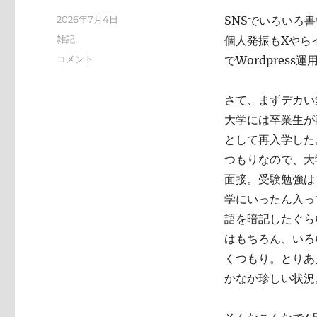
投
2026年7月4日
SNSでいろいろ
稿
カ
雑記
個人発振もXやらイ
日:
テ
い
コメント
でWordpres
ゴ
ろ
リ
い
ー
さて、まずデカい
ろ
と
大学には卒業生が
変
として再入学した
化
つもりなので、大
し
て
面接。受験勉強は
お
学にいったん入っ
り
語を暗記したぐら
ま
す
はもちろん、いろ
に
くつもり。とりあ
かなか珍しい状況