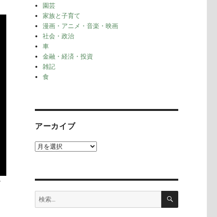
園芸
家族と子育て
漫画・アニメ・音楽・映画
社会・政治
車
金融・経済・投資
雑記
食
アーカイブ
ア
ー
カ
イ
す
ブ
検
検
索
索: