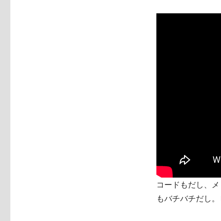
コードもだし、メ
もバチバチだし。