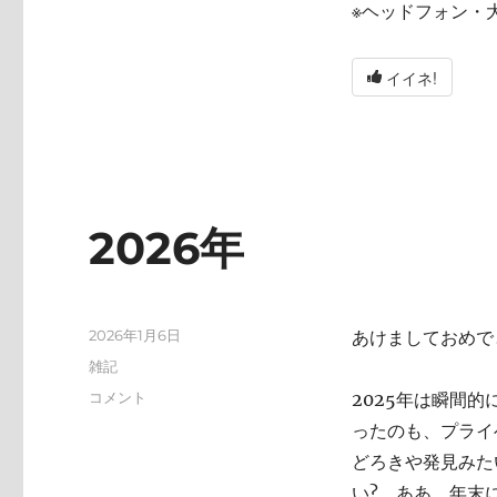
※ヘッドフォン・
イイネ!
2026年
投
2026年1月6日
あけましておめで
稿
カ
雑記
日:
テ
2026
コメント
2025年は瞬間
ゴ
年
ったのも、プライ
リ
に
ー
どろきや発見みた
い? ああ、年末にA