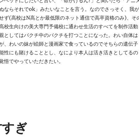
ンヘッドにしたいと言い、「命かけるん?」と聞いたら「アニ
ぬならそれでok」みたいなことを言う。なのでさっそく、我
せず(高校はN高とか最低限のネット通信で高卒資格のみ)、そ
高校生向けの美大専門予備校に通わせ生活のすべてを制作活動
親としてはバクチ中のバクチを打つことになった。わい自体は
が、わいの妹が絵師と漫画家で食っているのでそちらの遺伝子
能性にも賭けることとし、なにより本人は活き活きとしてるの
覚悟でやっていただきたい。
天才すぎ