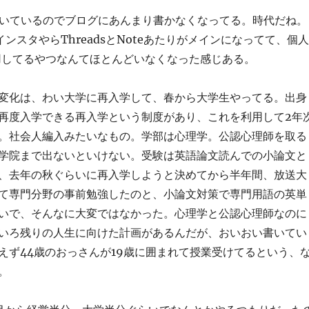
書いているのでブログにあんまり書かなくなってる。時代だね。
ンスタやらThreadsとNoteあたりがメインになってて、個人
s運用してるやつなんてほとんどいなくなった感じある。
変化は、わい大学に再入学して、春から大学生やってる。出身
再度入学できる再入学という制度があり、これを利用して2年
。社会人編入みたいなもの。学部は心理学。公認心理師を取る
学院まで出ないといけない。受験は英語論文読んでの小論文と
、去年の秋ぐらいに再入学しようと決めてから半年間、放送大
て専門分野の事前勉強したのと、小論文対策で専門用語の英単
いで、そんなに大変ではなかった。心理学と公認心理師なのに
いろ残りの人生に向けた計画があるんだが、おいおい書いてい
えず44歳のおっさんが19歳に囲まれて授業受けてるという、
。