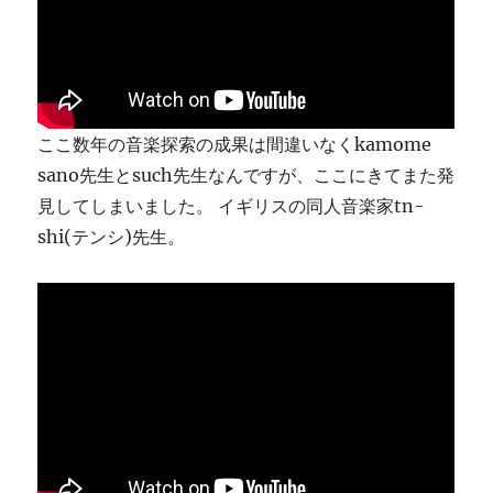
ま
す
に
ここ数年の音楽探索の成果は間違いなくkamome
sano先生とsuch先生なんですが、ここにきてまた発
見してしまいました。 イギリスの同人音楽家tn-
shi(テンシ)先生。