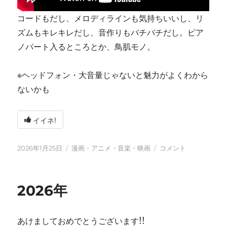
コードもだし、メロディラインも気持ちいいし、リ
ズムもキレキレだし、音作りもバチバチだし。ピア
ノパート入るところとか、鳥肌モノ。
※ヘッドフォン・大音量じゃないと魅力がよくわから
ないかも
イイネ!
投
カ
tn-
2026年1月25日
漫画・アニメ・音楽・映画
コメント
稿
テ
shi
日:
ゴ
(テ
リ
ン
2026年
ー
シ)
天
才
あけましておめでとうございます!!
す