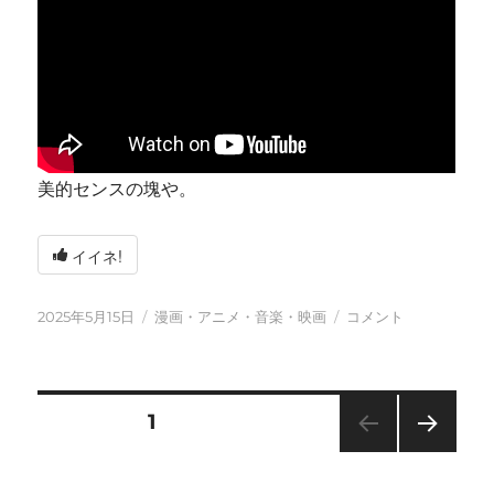
美的センスの塊や。
イイネ!
投
カ
今
2025年5月15日
漫画・アニメ・音楽・映画
コメント
稿
テ
日
日:
ゴ
も
リ
元
ー
気
投
固定ページ
1
に
に
次の
稿
ペー