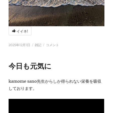
イイネ!
投
カ
冬
2025年12月1日
雑記
コメント
稿
テ
の
日:
ゴ
海
リ
辺
今日も元気に
ー
の
BBQ
に
kamome sano先生からしか得られない栄養を吸収
しております。