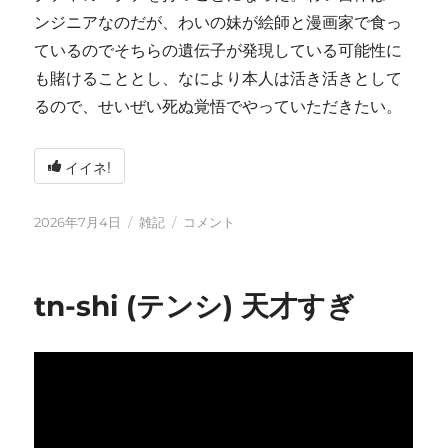
ンジニアなのだが、わいの妹が絵師と漫画家で食っ
ているのでそちらの遺伝子が発現している可能性に
も賭けることとし、なにより本人は活き活きとして
るので、せいぜい死ぬ覚悟でやっていただきたい。
イイネ!
投
カ
い
2026年7月4日
雑記
コメント
稿
テ
ろ
日:
ゴ
い
リ
ろ
tn-shi (テンシ) 天才すぎ
ー
と
変
化
し
て
お
り