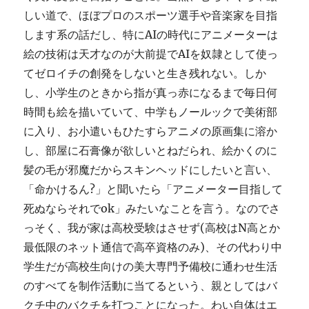
しい道で、ほぼプロのスポーツ選手や音楽家を目指
します系の話だし、特にAIの時代にアニメーターは
絵の技術は天才なのが大前提でAIを奴隷として使っ
てゼロイチの創発をしないと生き残れない。しか
し、小学生のときから指が真っ赤になるまで毎日何
時間も絵を描いていて、中学もノールックで美術部
に入り、お小遣いもひたすらアニメの原画集に溶か
し、部屋に石膏像が欲しいとねだられ、絵かくのに
髪の毛が邪魔だからスキンヘッドにしたいと言い、
「命かけるん?」と聞いたら「アニメーター目指して
死ぬならそれでok」みたいなことを言う。なのでさ
っそく、我が家は高校受験はさせず(高校はN高とか
最低限のネット通信で高卒資格のみ)、その代わり中
学生だが高校生向けの美大専門予備校に通わせ生活
のすべてを制作活動に当てるという、親としてはバ
クチ中のバクチを打つことになった。わい自体はエ