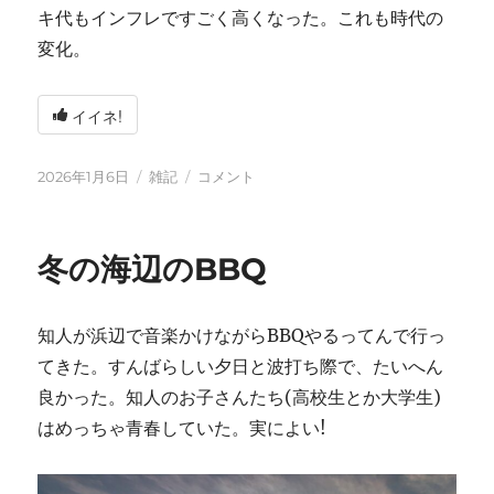
キ代もインフレですごく高くなった。これも時代の
変化。
イイネ!
投
カ
2026
2026年1月6日
雑記
コメント
稿
テ
年
日:
ゴ
に
リ
冬の海辺のBBQ
ー
知人が浜辺で音楽かけながらBBQやるってんで行っ
てきた。すんばらしい夕日と波打ち際で、たいへん
良かった。知人のお子さんたち(高校生とか大学生)
はめっちゃ青春していた。実によい!