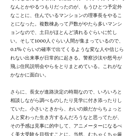
なんとかやるつもりだったのが、もうひとつ予定外
なことに、住んでいるマンションの理事長をやるこ
とになった。複数棟あって戸数がやたら多いマンシ
ョンなので、土日がほとんど潰れるぐらいに忙し
い。そして1000人ぐらい人間が集まっているので、
0.1%ぐらいの確率で出てくるような変な人や信じら
れない出来事が日常的に起きる。警察沙汰や怒号が
飛ぶ住民説明会やらをとりまとめている。これがな
かなかに面白い。
さらに、長女が進路決定の時期なので、いろいろと
相談しながら調べものしたり見学に付き添ったりし
ていた。小さいときから、わいの娘だからちょっと
人と変わった生き方するんだろうなと思ってたが、
その予感は見事に的中して、アニメーターになるべ
く美大受験を目指すことに。当然、むちゃくちゃ厳