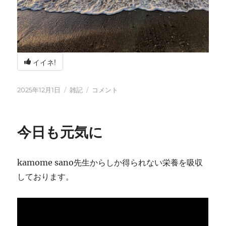
イイネ!
投
カ
冬
2025年12月1日
雑記
コメント
稿
テ
の
日:
ゴ
海
リ
辺
今日も元気に
ー
の
BBQ
に
kamome sano先生からしか得られない栄養を吸収
しております。