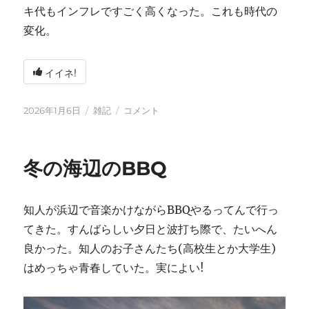
キ代もインフレですごく高くなった。これも時代の
変化。
イイネ!
投
カ
2026
2026年1月6日
雑記
コメント
稿
テ
年
日:
ゴ
に
リ
冬の海辺のBBQ
ー
知人が浜辺で音楽かけながらBBQやるってんで行っ
てきた。すんばらしい夕日と波打ち際で、たいへん
良かった。知人のお子さんたち(高校生とか大学生)
はめっちゃ青春していた。実によい!