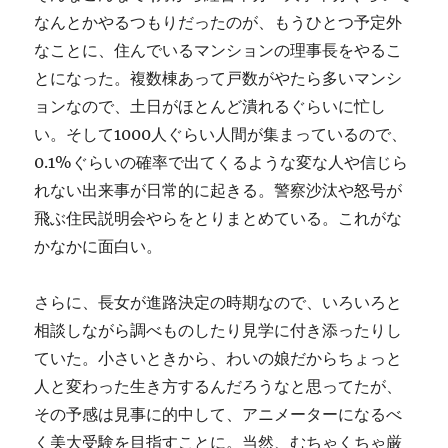
なんとかやるつもりだったのが、もうひとつ予定外
なことに、住んでいるマンションの理事長をやるこ
とになった。複数棟あって戸数がやたら多いマンシ
ョンなので、土日がほとんど潰れるぐらいに忙し
い。そして1000人ぐらい人間が集まっているので、
0.1%ぐらいの確率で出てくるような変な人や信じら
れない出来事が日常的に起きる。警察沙汰や怒号が
飛ぶ住民説明会やらをとりまとめている。これがな
かなかに面白い。
さらに、長女が進路決定の時期なので、いろいろと
相談しながら調べものしたり見学に付き添ったりし
ていた。小さいときから、わいの娘だからちょっと
人と変わった生き方するんだろうなと思ってたが、
その予感は見事に的中して、アニメーターになるべ
く美大受験を目指すことに。当然、むちゃくちゃ厳