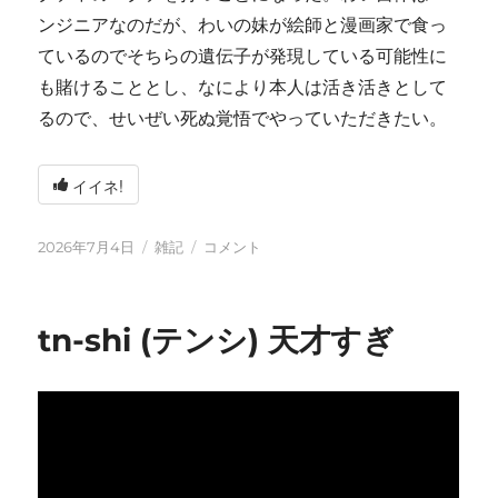
ンジニアなのだが、わいの妹が絵師と漫画家で食っ
ているのでそちらの遺伝子が発現している可能性に
も賭けることとし、なにより本人は活き活きとして
るので、せいぜい死ぬ覚悟でやっていただきたい。
イイネ!
投
カ
い
2026年7月4日
雑記
コメント
稿
テ
ろ
日:
ゴ
い
リ
ろ
tn-shi (テンシ) 天才すぎ
ー
と
変
化
し
て
お
り