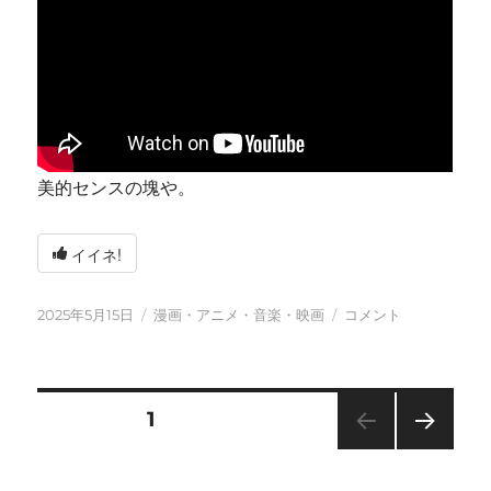
美的センスの塊や。
イイネ!
投
カ
今
2025年5月15日
漫画・アニメ・音楽・映画
コメント
稿
テ
日
日:
ゴ
も
リ
元
ー
気
投
固定ページ
1
に
に
次の
稿
ペー