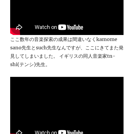
ま
す
に
ここ数年の音楽探索の成果は間違いなくkamome
sano先生とsuch先生なんですが、ここにきてまた発
見してしまいました。 イギリスの同人音楽家tn-
shi(テンシ)先生。