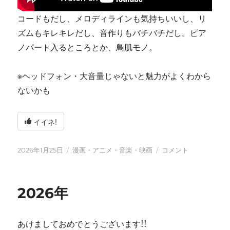
コードもだし、メロディラインも気持ちいいし、リ
ズムもキレキレだし、音作りもバチバチだし。ピア
ノパート入るところとか、鳥肌モノ。
※ヘッドフォン・大音量じゃないと魅力がよくわから
ないかも
イイネ!
投
カ
tn-
2026年1月25日
漫画・アニメ・音楽・映画
コメント
稿
テ
shi
日:
ゴ
(テ
リ
ン
2026年
ー
シ)
天
才
あけましておめでとうございます!!
す