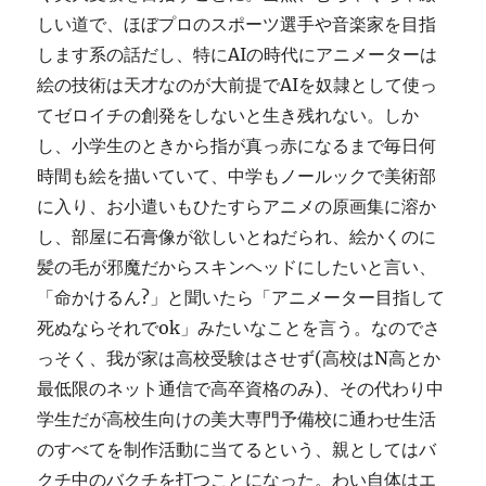
しい道で、ほぼプロのスポーツ選手や音楽家を目指
します系の話だし、特にAIの時代にアニメーターは
絵の技術は天才なのが大前提でAIを奴隷として使っ
てゼロイチの創発をしないと生き残れない。しか
し、小学生のときから指が真っ赤になるまで毎日何
時間も絵を描いていて、中学もノールックで美術部
に入り、お小遣いもひたすらアニメの原画集に溶か
し、部屋に石膏像が欲しいとねだられ、絵かくのに
髪の毛が邪魔だからスキンヘッドにしたいと言い、
「命かけるん?」と聞いたら「アニメーター目指して
死ぬならそれでok」みたいなことを言う。なのでさ
っそく、我が家は高校受験はさせず(高校はN高とか
最低限のネット通信で高卒資格のみ)、その代わり中
学生だが高校生向けの美大専門予備校に通わせ生活
のすべてを制作活動に当てるという、親としてはバ
クチ中のバクチを打つことになった。わい自体はエ