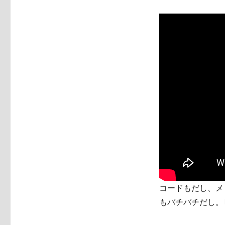
コードもだし、メ
もバチバチだし。