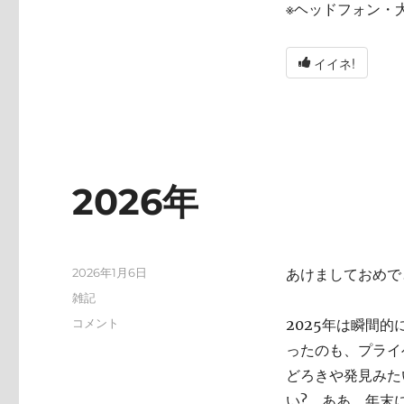
※ヘッドフォン・
イイネ!
2026年
投
2026年1月6日
あけましておめで
稿
カ
雑記
日:
テ
2026
コメント
2025年は瞬間
ゴ
年
ったのも、プライ
リ
に
ー
どろきや発見みた
い? ああ、年末にA