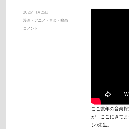
投
2026年1月25日
稿
カ
漫画・アニメ・音楽・映画
日:
テ
tn-
コメント
ゴ
shi
リ
(テ
ー
ン
シ)
天
才
す
ぎ
に
ここ数年の音楽探索
が、ここにきてまた
シ)先生。