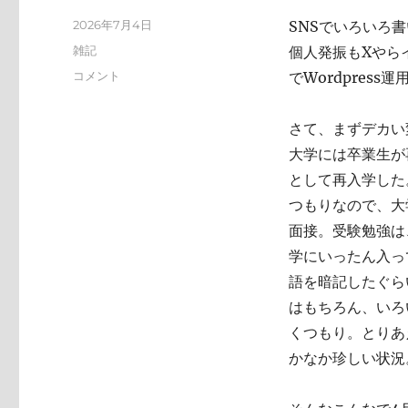
投
2026年7月4日
SNSでいろいろ
稿
カ
雑記
個人発振もXやらイ
日:
テ
い
コメント
でWordpres
ゴ
ろ
リ
い
ー
さて、まずデカい
ろ
と
大学には卒業生が
変
として再入学した
化
つもりなので、大
し
て
面接。受験勉強は
お
学にいったん入っ
り
語を暗記したぐら
ま
す
はもちろん、いろ
に
くつもり。とりあ
かなか珍しい状況