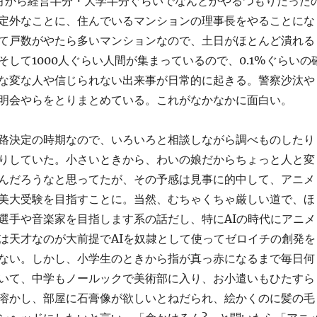
月から経営半分・大学半分ぐらいでなんとかやるつもりだった
定外なことに、住んでいるマンションの理事長をやることにな
て戸数がやたら多いマンションなので、土日がほとんど潰れる
そして1000人ぐらい人間が集まっているので、0.1%ぐらいの
な変な人や信じられない出来事が日常的に起きる。警察沙汰や
明会やらをとりまとめている。これがなかなかに面白い。
路決定の時期なので、いろいろと相談しながら調べものしたり
りしていた。小さいときから、わいの娘だからちょっと人と変
んだろうなと思ってたが、その予感は見事に的中して、アニメ
美大受験を目指すことに。当然、むちゃくちゃ厳しい道で、ほ
選手や音楽家を目指します系の話だし、特にAIの時代にアニメ
は天才なのが大前提でAIを奴隷として使ってゼロイチの創発を
ない。しかし、小学生のときから指が真っ赤になるまで毎日何
いて、中学もノールックで美術部に入り、お小遣いもひたすら
溶かし、部屋に石膏像が欲しいとねだられ、絵かくのに髪の毛