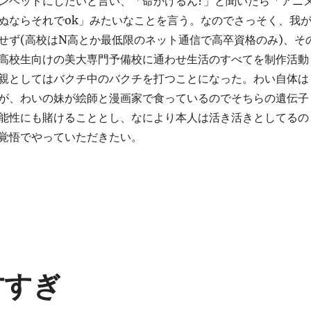
ンヘッドにしたいと言い、「命かけるん?」と聞いたら「アニ
ぬならそれでok」みたいなことを言う。なのでさっそく、我
せず(高校はN高とか最低限のネット通信で高卒資格のみ)、そ
高校生向けの美大専門予備校に通わせ生活のすべてを制作活動
親としてはバクチ中のバクチを打つことになった。わい自体は
が、わいの妹が絵師と漫画家で食っているのでそちらの遺伝子
能性にも賭けることとし、なにより本人は活き活きとしてるの
覚悟でやっていただきたい。
天才すぎ