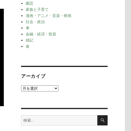
園芸
家族と子育て
漫画・アニメ・音楽・映画
社会・政治
車
金融・経済・投資
雑記
食
アーカイブ
ア
ー
カ
イ
す
ブ
検
検
索
索: