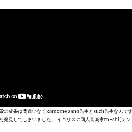
の成果は間違いなくkamome sano先生とsuch先生なんで
発見してしまいました。 イギリスの同人音楽家tn-shi(テン