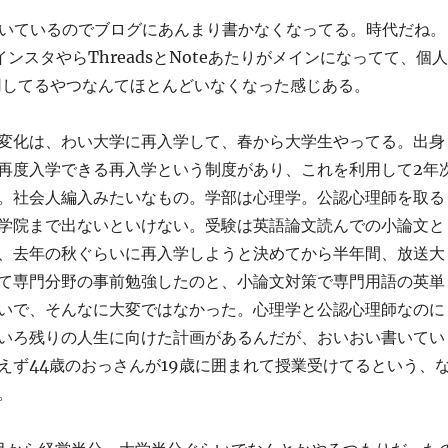
書いているのでブログにあんまり書かなくなってる。時代だね。
ンスタやらThreadsとNoteあたりがメインになってて、個人
s運用してるやつなんてほとんどいなくなった感じある。
変化は、わい大学に再入学して、春から大学生やってる。出身
再度入学できる再入学という制度があり、これを利用して2年
。社会人編入みたいなもの。学部は心理学。公認心理師を取る
学院まで出ないといけない。受験は英語論文読んでの小論文と
、去年の秋ぐらいに再入学しようと決めてから半年間、放送大
て専門分野の事前勉強したのと、小論文対策で専門用語の英単
いで、そんなに大変ではなかった。心理学と公認心理師なのに
いろ残りの人生に向けた計画があるんだが、おいおい書いてい
えず44歳のおっさんが19歳に囲まれて授業受けてるという、
。