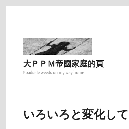
大ＰＰＭ帝國家庭的頁
Roadside weeds on my way home
いろいろと変化して