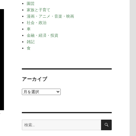
園芸
家族と子育て
漫画・アニメ・音楽・映画
社会・政治
車
金融・経済・投資
雑記
食
アーカイブ
ア
ー
カ
イ
す
ブ
検
検
索
索: