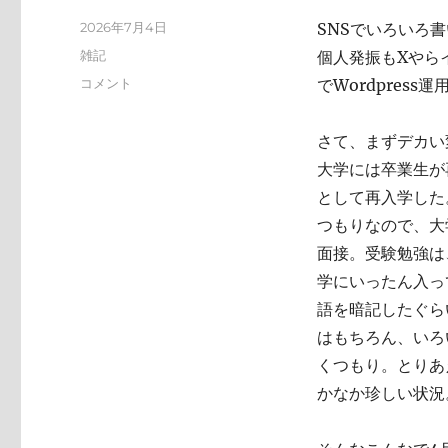
投
2026年7月4日
SNSでいろいろ
稿
カ
雑記
個人発振もXやらイ
日:
テ
い
コメント
でWordpres
ゴ
ろ
リ
い
ー
さて、まずデカい
ろ
と
大学には卒業生が
変
として再入学した
化
つもりなので、大
し
て
面接。受験勉強は
お
学にいったん入っ
り
語を暗記したぐら
ま
す
はもちろん、いろ
に
くつもり。とりあ
かなか珍しい状況