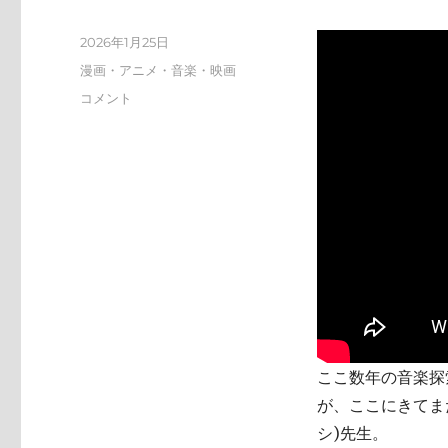
投
2026年1月25日
稿
カ
漫画・アニメ・音楽・映画
日:
テ
tn-
コメント
ゴ
shi
リ
(テ
ー
ン
シ)
天
才
す
ぎ
に
ここ数年の音楽探索
が、ここにきてまた
シ)先生。