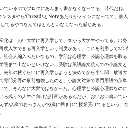
書いているのでブログにあんまり書かなくなってる。時代だね。
ンスタやらThreadsとNoteあたりがメインになってて、個人
s運用してるやつなんてほとんどいなくなった感じある。
変化は、わい大学に再入学して、春から大学生やってる。出身
再度入学できる再入学という制度があり、これを利用して2年
。社会人編入みたいなもの。学部は心理学。公認心理師を取る
学院まで出ないといけない。受験は英語論文読んでの小論文と
、去年の秋ぐらいに再入学しようと決めてから半年間、放送大
て専門分野の事前勉強したのと、小論文対策で専門用語の英単
いで、そんなに大変ではなかった。心理学と公認心理師なのに
いろ残りの人生に向けた計画があるんだが、おいおい書いてい
えず44歳のおっさんが19歳に囲まれて授業受けてるという、
。