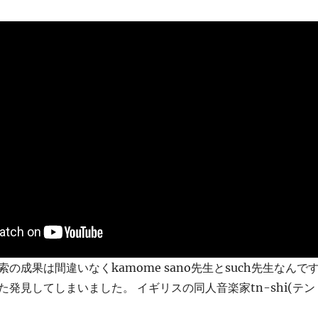
の成果は間違いなくkamome sano先生とsuch先生なんで
発見してしまいました。 イギリスの同人音楽家tn-shi(テン