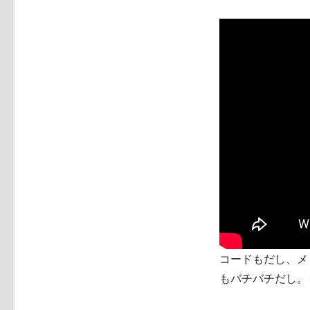
コードもだし、メ
もバチバチだし。