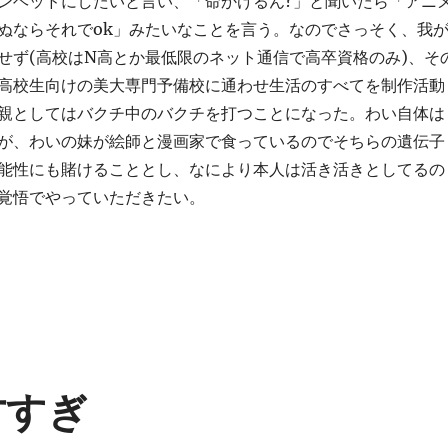
ンヘッドにしたいと言い、「命かけるん?」と聞いたら「アニ
ぬならそれでok」みたいなことを言う。なのでさっそく、我
せず(高校はN高とか最低限のネット通信で高卒資格のみ)、そ
高校生向けの美大専門予備校に通わせ生活のすべてを制作活動
親としてはバクチ中のバクチを打つことになった。わい自体は
が、わいの妹が絵師と漫画家で食っているのでそちらの遺伝子
能性にも賭けることとし、なにより本人は活き活きとしてるの
覚悟でやっていただきたい。
天才すぎ