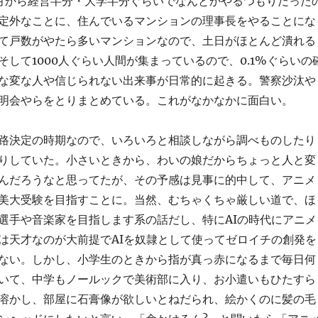
月から経営半分・大学半分ぐらいでなんとかやるつもりだった
定外なことに、住んでいるマンションの理事長をやることにな
て戸数がやたら多いマンションなので、土日がほとんど潰れる
そして1000人ぐらい人間が集まっているので、0.1%ぐらいの
な変な人や信じられない出来事が日常的に起きる。警察沙汰や
明会やらをとりまとめている。これがなかなかに面白い。
路決定の時期なので、いろいろと相談しながら調べものしたり
りしていた。小さいときから、わいの娘だからちょっと人と変
んだろうなと思ってたが、その予感は見事に的中して、アニメ
美大受験を目指すことに。当然、むちゃくちゃ厳しい道で、ほ
選手や音楽家を目指します系の話だし、特にAIの時代にアニメ
は天才なのが大前提でAIを奴隷として使ってゼロイチの創発を
ない。しかし、小学生のときから指が真っ赤になるまで毎日何
いて、中学もノールックで美術部に入り、お小遣いもひたすら
溶かし、部屋に石膏像が欲しいとねだられ、絵かくのに髪の毛