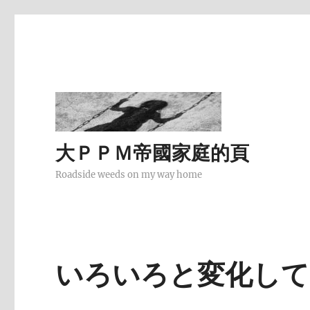
大ＰＰＭ帝國家庭的頁
Roadside weeds on my way home
いろいろと変化して