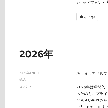
※ヘッドフォン・
イイネ!
2026年
投
2026年1月6日
あけましておめで
稿
カ
雑記
日:
テ
2026
コメント
2025年は瞬間
ゴ
年
ったのも、プライ
リ
に
ー
どろきや発見みた
い? ああ、年末にA