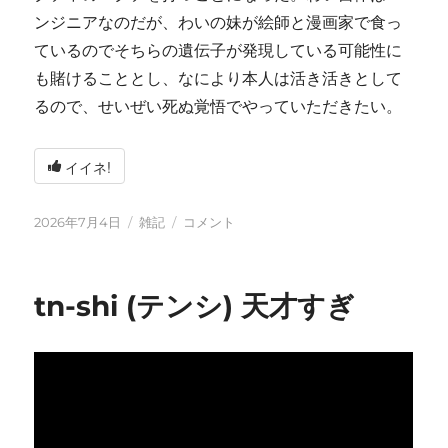
ンジニアなのだが、わいの妹が絵師と漫画家で食っ
ているのでそちらの遺伝子が発現している可能性に
も賭けることとし、なにより本人は活き活きとして
るので、せいぜい死ぬ覚悟でやっていただきたい。
イイネ!
投
カ
い
2026年7月4日
雑記
コメント
稿
テ
ろ
日:
ゴ
い
リ
ろ
tn-shi (テンシ) 天才すぎ
ー
と
変
化
し
て
お
り