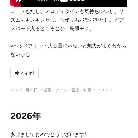
コードもだし、メロディラインも気持ちいいし、リ
ズムもキレキレだし、音作りもバチバチだし。ピア
ノパート入るところとか、鳥肌モノ。
※ヘッドフォン・大音量じゃないと魅力がよくわから
ないかも
イイネ!
投
カ
tn-
2026年1月25日
漫画・アニメ・音楽・映画
コメント
稿
テ
shi
日:
ゴ
(テ
リ
ン
2026年
ー
シ)
天
才
あけましておめでとうございます!!
す