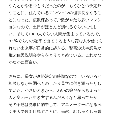
なんとかやるつもりだったのが、もうひとつ予定外
なことに、住んでいるマンションの理事長をやるこ
とになった。複数棟あって戸数がやたら多いマンシ
ョンなので、土日がほとんど潰れるぐらいに忙し
い。そして1000人ぐらい人間が集まっているので、
0.1%ぐらいの確率で出てくるような変な人や信じら
れない出来事が日常的に起きる。警察沙汰や怒号が
飛ぶ住民説明会やらをとりまとめている。これがな
かなかに面白い。
さらに、長女が進路決定の時期なので、いろいろと
相談しながら調べものしたり見学に付き添ったりし
ていた。小さいときから、わいの娘だからちょっと
人と変わった生き方するんだろうなと思ってたが、
その予感は見事に的中して、アニメーターになるべ
く美大受験を目指すことに。当然、むちゃくちゃ厳