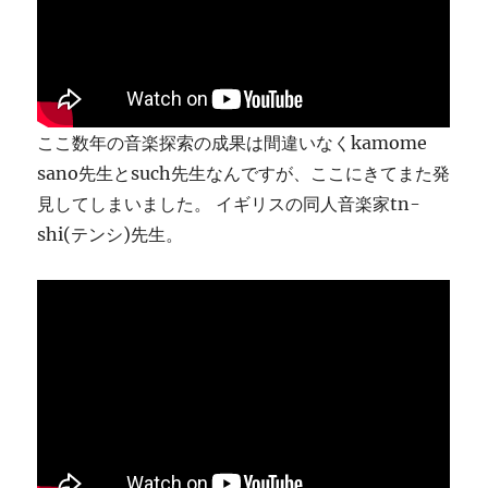
ま
す
に
ここ数年の音楽探索の成果は間違いなくkamome
sano先生とsuch先生なんですが、ここにきてまた発
見してしまいました。 イギリスの同人音楽家tn-
shi(テンシ)先生。