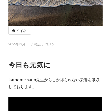
イイネ!
投
カ
冬
2025年12月1日
雑記
コメント
稿
テ
の
日:
ゴ
海
リ
辺
今日も元気に
ー
の
BBQ
に
kamome sano先生からしか得られない栄養を吸収
しております。