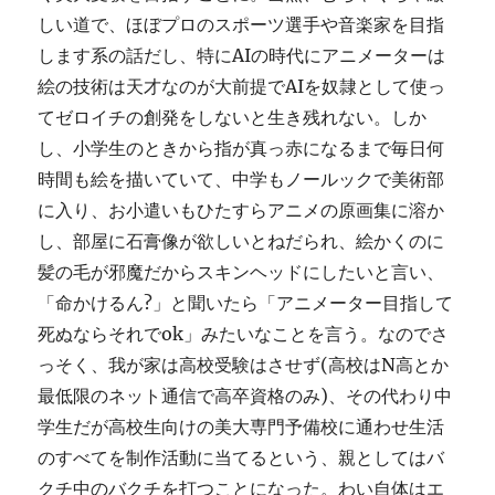
しい道で、ほぼプロのスポーツ選手や音楽家を目指
します系の話だし、特にAIの時代にアニメーターは
絵の技術は天才なのが大前提でAIを奴隷として使っ
てゼロイチの創発をしないと生き残れない。しか
し、小学生のときから指が真っ赤になるまで毎日何
時間も絵を描いていて、中学もノールックで美術部
に入り、お小遣いもひたすらアニメの原画集に溶か
し、部屋に石膏像が欲しいとねだられ、絵かくのに
髪の毛が邪魔だからスキンヘッドにしたいと言い、
「命かけるん?」と聞いたら「アニメーター目指して
死ぬならそれでok」みたいなことを言う。なのでさ
っそく、我が家は高校受験はさせず(高校はN高とか
最低限のネット通信で高卒資格のみ)、その代わり中
学生だが高校生向けの美大専門予備校に通わせ生活
のすべてを制作活動に当てるという、親としてはバ
クチ中のバクチを打つことになった。わい自体はエ