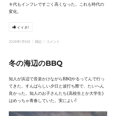
キ代もインフレですごく高くなった。これも時代の
変化。
イイネ!
投
カ
2026
2026年1月6日
雑記
コメント
稿
テ
年
日:
ゴ
に
リ
冬の海辺のBBQ
ー
知人が浜辺で音楽かけながらBBQやるってんで行っ
てきた。すんばらしい夕日と波打ち際で、たいへん
良かった。知人のお子さんたち(高校生とか大学生)
はめっちゃ青春していた。実によい!