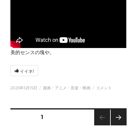
美的センスの塊や。
イイネ!
投
カ
今
2025年5月15日
漫画・アニメ・音楽・映画
コメント
稿
テ
日
日:
ゴ
も
リ
元
ー
気
投
固定ページ
1
に
に
次の
稿
ペー