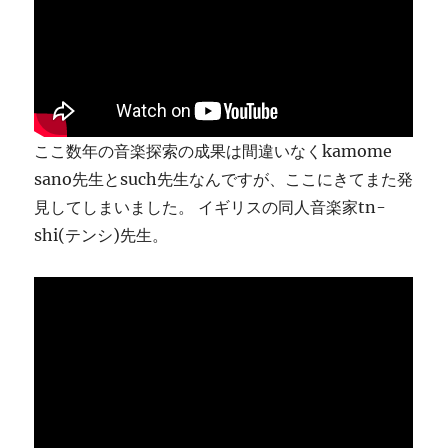
り
ま
す
に
ここ数年の音楽探索の成果は間違いなくkamome
sano先生とsuch先生なんですが、ここにきてまた発
見してしまいました。 イギリスの同人音楽家tn-
shi(テンシ)先生。