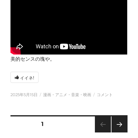
美的センスの塊や。
イイネ!
投
カ
今
2025年5月15日
漫画・アニメ・音楽・映画
コメント
稿
テ
日
日:
ゴ
も
リ
元
ー
気
投
固定ページ
1
に
に
次の