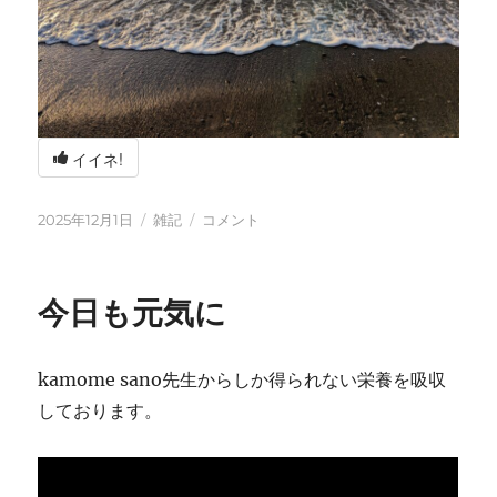
イイネ!
投
カ
冬
2025年12月1日
雑記
コメント
稿
テ
の
日:
ゴ
海
リ
辺
今日も元気に
ー
の
BBQ
に
kamome sano先生からしか得られない栄養を吸収
しております。