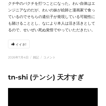
クチ中のバクチを打つことになった。わい自体はエ
ンジニアなのだが、わいの妹が絵師と漫画家で食っ
ているのでそちらの遺伝子が発現している可能性に
も賭けることとし、なにより本人は活き活きとして
るので、せいぜい死ぬ覚悟でやっていただきたい。
イイネ!
投
カ
い
2026年7月4日
雑記
コメント
稿
テ
ろ
日:
ゴ
い
リ
ろ
tn-shi (テンシ) 天才すぎ
ー
と
変
化
し
て
お