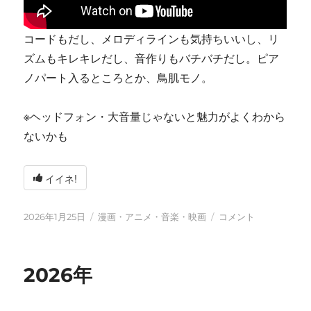
コードもだし、メロディラインも気持ちいいし、リ
ズムもキレキレだし、音作りもバチバチだし。ピア
ノパート入るところとか、鳥肌モノ。
※ヘッドフォン・大音量じゃないと魅力がよくわから
ないかも
イイネ!
投
カ
tn-
2026年1月25日
漫画・アニメ・音楽・映画
コメント
稿
テ
shi
日:
ゴ
(テ
リ
ン
2026年
ー
シ)
天
才