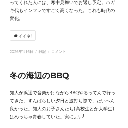
ってくれた人には、寒中見舞いでお返し予定。ハガ
キ代もインフレですごく高くなった。これも時代の
変化。
イイネ!
投
カ
2026
2026年1月6日
雑記
コメント
稿
テ
年
日:
ゴ
に
リ
冬の海辺のBBQ
ー
知人が浜辺で音楽かけながらBBQやるってんで行っ
てきた。すんばらしい夕日と波打ち際で、たいへん
良かった。知人のお子さんたち(高校生とか大学生)
はめっちゃ青春していた。実によい!