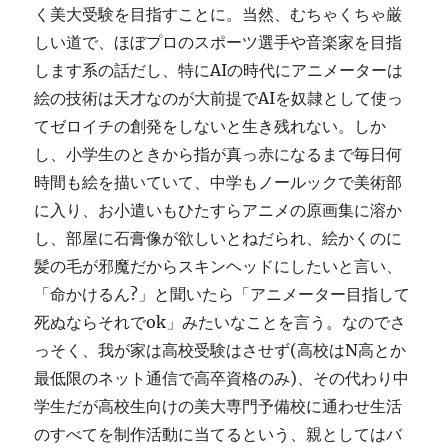
く美大受験を目指すことに。当然、むちゃくちゃ厳
しい道で、ほぼプロのスポーツ選手や音楽家を目指
します系の話だし、特にAIの時代にアニメーターは
絵の技術は天才なのが大前提でAIを奴隷として使っ
てゼロイチの創発をしないと生き残れない。しか
し、小学生のときから指が真っ赤になるまで毎日何
時間も絵を描いていて、中学もノールックで美術部
に入り、お小遣いもひたすらアニメの原画集に溶か
し、部屋に石膏像が欲しいとねだられ、絵かくのに
髪の毛が邪魔だからスキンヘッドにしたいと言い、
「命かけるん?」と聞いたら「アニメーター目指して
死ぬならそれでok」みたいなことを言う。なのでさ
っそく、我が家は高校受験はさせず(高校はN高とか
最低限のネット通信で高卒資格のみ)、その代わり中
学生だが高校生向けの美大専門予備校に通わせ生活
のすべてを制作活動に当てるという、親としてはバ