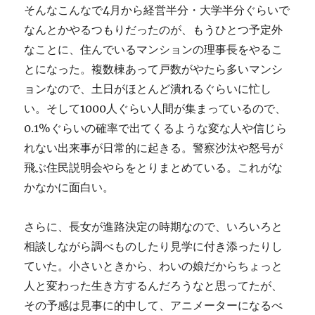
そんなこんなで4月から経営半分・大学半分ぐらいで
なんとかやるつもりだったのが、もうひとつ予定外
なことに、住んでいるマンションの理事長をやるこ
とになった。複数棟あって戸数がやたら多いマンシ
ョンなので、土日がほとんど潰れるぐらいに忙し
い。そして1000人ぐらい人間が集まっているので、
0.1%ぐらいの確率で出てくるような変な人や信じら
れない出来事が日常的に起きる。警察沙汰や怒号が
飛ぶ住民説明会やらをとりまとめている。これがな
かなかに面白い。
さらに、長女が進路決定の時期なので、いろいろと
相談しながら調べものしたり見学に付き添ったりし
ていた。小さいときから、わいの娘だからちょっと
人と変わった生き方するんだろうなと思ってたが、
その予感は見事に的中して、アニメーターになるべ