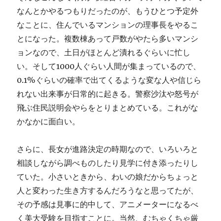
なんとかやるつもりだったのが、もうひとつ予定外
なことに、住んでいるマンションの理事長をやるこ
とになった。複数棟あって戸数がやたら多いマンシ
ョンなので、土日がほとんど潰れるぐらいに忙し
い。そして1000人ぐらい人間が集まっているので、
0.1%ぐらいの確率で出てくるような変な人や信じら
れない出来事が日常的に起きる。警察沙汰や怒号が
飛ぶ住民説明会やらをとりまとめている。これがな
かなかに面白い。
さらに、長女が進路決定の時期なので、いろいろと
相談しながら調べものしたり見学に付き添ったりし
ていた。小さいときから、わいの娘だからちょっと
人と変わった生き方するんだろうなと思ってたが、
その予感は見事に的中して、アニメーターになるべ
く美大受験を目指すことに。当然、むちゃくちゃ厳