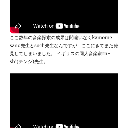
ま
す
に
ここ数年の音楽探索の成果は間違いなくkamome
sano先生とsuch先生なんですが、ここにきてまた発
見してしまいました。 イギリスの同人音楽家tn-
shi(テンシ)先生。