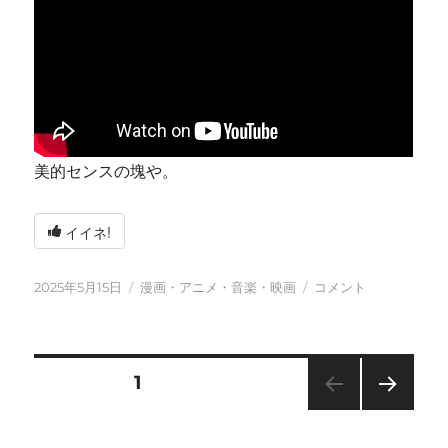
美的センスの塊や。
イイネ!
投
カ
今
2025年5月15日
漫画・アニメ・音楽・映画
コメント
稿
テ
日
日:
ゴ
も
リ
元
ー
気
投
固定ページ
1
に
に
次の
稿
ペー