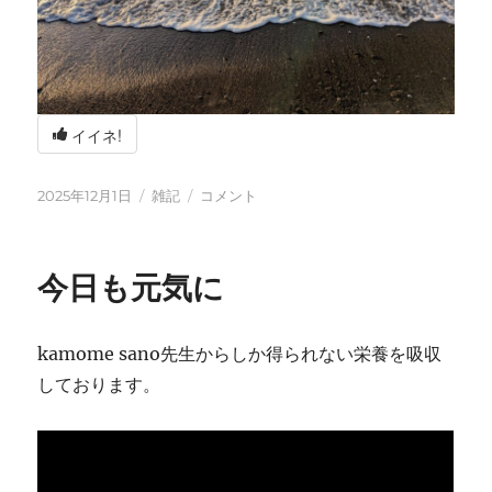
イイネ!
投
カ
冬
2025年12月1日
雑記
コメント
稿
テ
の
日:
ゴ
海
リ
辺
今日も元気に
ー
の
BBQ
に
kamome sano先生からしか得られない栄養を吸収
しております。