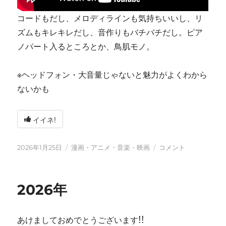
コードもだし、メロディラインも気持ちいいし、リ
ズムもキレキレだし、音作りもバチバチだし。ピア
ノパート入るところとか、鳥肌モノ。
※ヘッドフォン・大音量じゃないと魅力がよくわから
ないかも
イイネ!
投
カ
tn-
2026年1月25日
漫画・アニメ・音楽・映画
コメント
稿
テ
shi
日:
ゴ
(テ
リ
ン
2026年
ー
シ)
天
才
あけましておめでとうございます!!
す