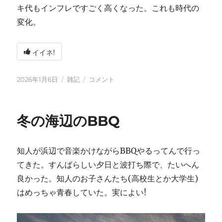
キ代もインフレですごく高くなった。これも時代の
変化。
イイネ!
投
カ
2026
2026年1月6日
雑記
コメント
稿
テ
年
日:
ゴ
に
リ
冬の海辺のBBQ
ー
知人が浜辺で音楽かけながらBBQやるってんで行っ
てきた。すんばらしい夕日と波打ち際で、たいへん
良かった。知人のお子さんたち(高校生とか大学生)
はめっちゃ青春していた。実によい!