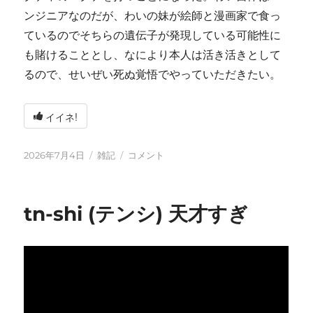
ンジニアなのだが、わいの妹が絵師と漫画家で食っ
ているのでそちらの遺伝子が発現している可能性に
も賭けることとし、なにより本人は活き活きとして
るので、せいぜい死ぬ覚悟でやっていただきたい。
イイネ!
投
カ
い
2026年7月4日
雑記
コメント
稿
テ
ろ
日:
ゴ
い
リ
ろ
tn-shi (テンシ) 天才すぎ
ー
と
変
化
し
て
お
り