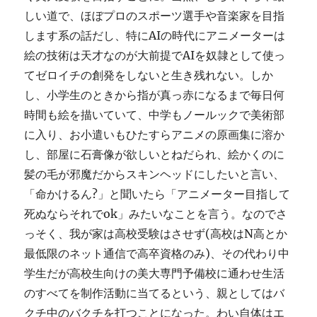
しい道で、ほぼプロのスポーツ選手や音楽家を目指
します系の話だし、特にAIの時代にアニメーターは
絵の技術は天才なのが大前提でAIを奴隷として使っ
てゼロイチの創発をしないと生き残れない。しか
し、小学生のときから指が真っ赤になるまで毎日何
時間も絵を描いていて、中学もノールックで美術部
に入り、お小遣いもひたすらアニメの原画集に溶か
し、部屋に石膏像が欲しいとねだられ、絵かくのに
髪の毛が邪魔だからスキンヘッドにしたいと言い、
「命かけるん?」と聞いたら「アニメーター目指して
死ぬならそれでok」みたいなことを言う。なのでさ
っそく、我が家は高校受験はさせず(高校はN高とか
最低限のネット通信で高卒資格のみ)、その代わり中
学生だが高校生向けの美大専門予備校に通わせ生活
のすべてを制作活動に当てるという、親としてはバ
クチ中のバクチを打つことになった。わい自体はエ