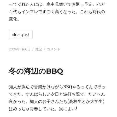
ってくれた人には、寒中見舞いでお返し予定。ハガ
キ代もインフレですごく高くなった。これも時代の
変化。
イイネ!
投
カ
2026
2026年1月6日
雑記
コメント
稿
テ
年
日:
ゴ
に
リ
冬の海辺のBBQ
ー
知人が浜辺で音楽かけながらBBQやるってんで行っ
てきた。すんばらしい夕日と波打ち際で、たいへん
良かった。知人のお子さんたち(高校生とか大学生)
はめっちゃ青春していた。実によい!