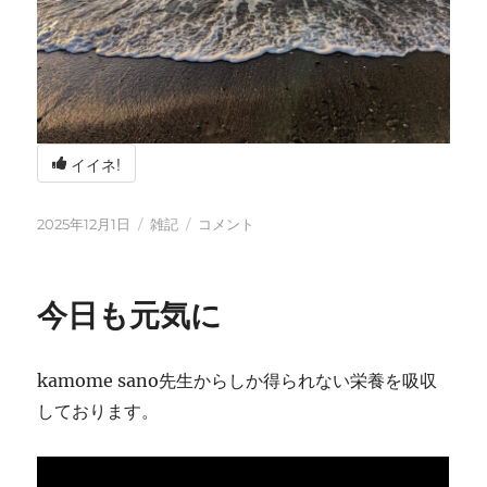
イイネ!
投
カ
冬
2025年12月1日
雑記
コメント
稿
テ
の
日:
ゴ
海
リ
辺
今日も元気に
ー
の
BBQ
に
kamome sano先生からしか得られない栄養を吸収
しております。