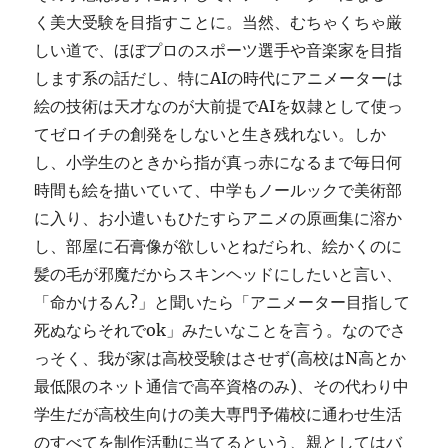
く美大受験を目指すことに。当然、むちゃくちゃ厳
しい道で、ほぼプロのスポーツ選手や音楽家を目指
します系の話だし、特にAIの時代にアニメーターは
絵の技術は天才なのが大前提でAIを奴隷として使っ
てゼロイチの創発をしないと生き残れない。しか
し、小学生のときから指が真っ赤になるまで毎日何
時間も絵を描いていて、中学もノールックで美術部
に入り、お小遣いもひたすらアニメの原画集に溶か
し、部屋に石膏像が欲しいとねだられ、絵かくのに
髪の毛が邪魔だからスキンヘッドにしたいと言い、
「命かけるん?」と聞いたら「アニメーター目指して
死ぬならそれでok」みたいなことを言う。なのでさ
っそく、我が家は高校受験はさせず(高校はN高とか
最低限のネット通信で高卒資格のみ)、その代わり中
学生だが高校生向けの美大専門予備校に通わせ生活
のすべてを制作活動に当てるという、親としてはバ