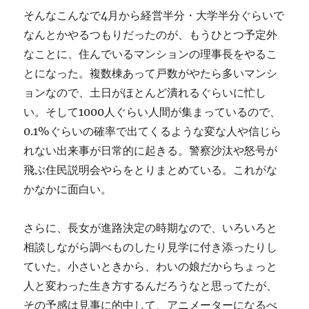
そんなこんなで4月から経営半分・大学半分ぐらいで
なんとかやるつもりだったのが、もうひとつ予定外
なことに、住んでいるマンションの理事長をやるこ
とになった。複数棟あって戸数がやたら多いマンシ
ョンなので、土日がほとんど潰れるぐらいに忙し
い。そして1000人ぐらい人間が集まっているので、
0.1%ぐらいの確率で出てくるような変な人や信じら
れない出来事が日常的に起きる。警察沙汰や怒号が
飛ぶ住民説明会やらをとりまとめている。これがな
かなかに面白い。
さらに、長女が進路決定の時期なので、いろいろと
相談しながら調べものしたり見学に付き添ったりし
ていた。小さいときから、わいの娘だからちょっと
人と変わった生き方するんだろうなと思ってたが、
その予感は見事に的中して、アニメーターになるべ