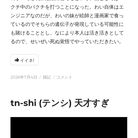
クチ中のバクチを打つことになった。わい自体はエ
ンジニアなのだが、わいの妹が絵師と漫画家で食っ
ているのでそちらの遺伝子が発現している可能性に
も賭けることとし、なにより本人は活き活きとして
るので、せいぜい死ぬ覚悟でやっていただきたい。
イイネ!
投
カ
い
2026年7月4日
雑記
コメント
稿
テ
ろ
日:
ゴ
い
リ
ろ
tn-shi (テンシ) 天才すぎ
ー
と
変
化
し
て
お