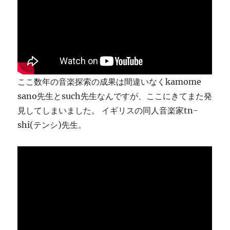
り
ま
す
に
ここ数年の音楽探索の成果は間違いなくkamome
sano先生とsuch先生なんですが、ここにきてまた発
見してしまいました。 イギリスの同人音楽家tn-
shi(テンシ)先生。