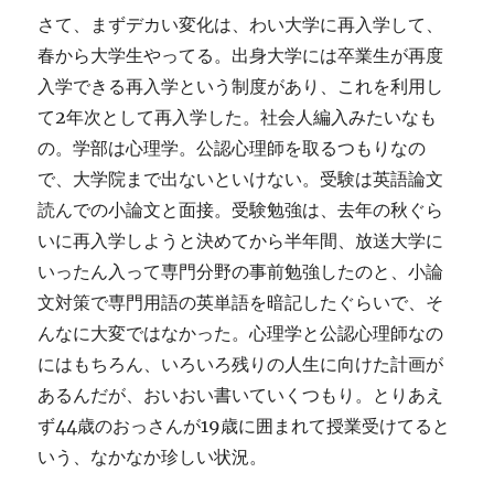
さて、まずデカい変化は、わい大学に再入学して、
春から大学生やってる。出身大学には卒業生が再度
入学できる再入学という制度があり、これを利用し
て2年次として再入学した。社会人編入みたいなも
の。学部は心理学。公認心理師を取るつもりなの
で、大学院まで出ないといけない。受験は英語論文
読んでの小論文と面接。受験勉強は、去年の秋ぐら
いに再入学しようと決めてから半年間、放送大学に
いったん入って専門分野の事前勉強したのと、小論
文対策で専門用語の英単語を暗記したぐらいで、そ
んなに大変ではなかった。心理学と公認心理師なの
にはもちろん、いろいろ残りの人生に向けた計画が
あるんだが、おいおい書いていくつもり。とりあえ
ず44歳のおっさんが19歳に囲まれて授業受けてると
いう、なかなか珍しい状況。