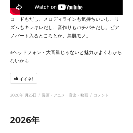
コードもだし、メロディラインも気持ちいいし、リ
ズムもキレキレだし、音作りもバチバチだし。ピア
ノパート入るところとか、鳥肌モノ。
※ヘッドフォン・大音量じゃないと魅力がよくわから
ないかも
イイネ!
投
カ
tn-
2026年1月25日
漫画・アニメ・音楽・映画
コメント
稿
テ
shi
日:
ゴ
(テ
リ
ン
2026年
ー
シ)
天
才