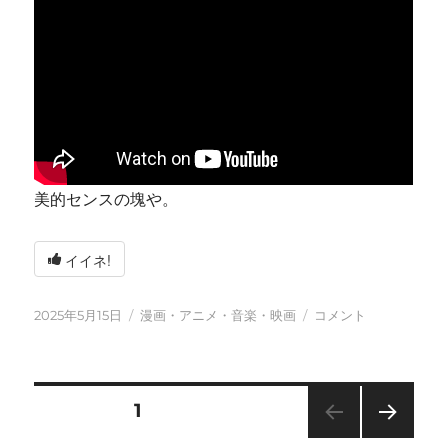
美的センスの塊や。
イイネ!
投
カ
今
2025年5月15日
漫画・アニメ・音楽・映画
コメント
稿
テ
日
日:
ゴ
も
リ
元
ー
気
投
固定ページ
1
に
に