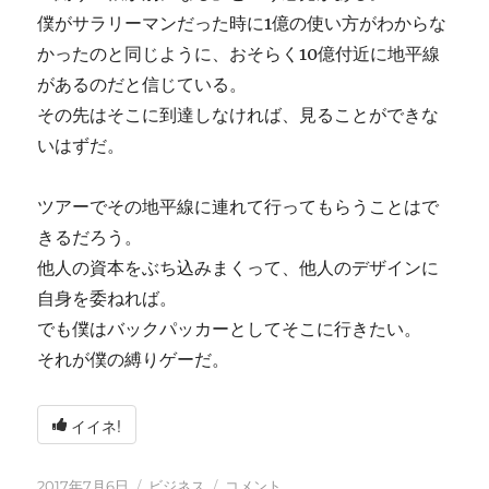
僕がサラリーマンだった時に1億の使い方がわからな
かったのと同じように、おそらく10億付近に地平線
があるのだと信じている。
その先はそこに到達しなければ、見ることができな
いはずだ。
ツアーでその地平線に連れて行ってもらうことはで
きるだろう。
他人の資本をぶち込みまくって、他人のデザインに
自身を委ねれば。
でも僕はバックパッカーとしてそこに行きたい。
それが僕の縛りゲーだ。
イイネ!
投
カ
1000
2017年7月6日
ビジネス
コメント