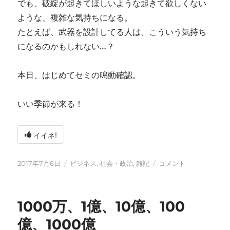
でも、破綻が起きてほしいような起きて欲しくない
ような、複雑な気持ちになる。
たとえば、武器を設計してる人は、こういう気持ち
になるのかもしれない…？
本日、はじめてセミの鳴動確認。
いい季節が来る！
イイネ!
投
カ
武
2017年7月6日
ビジネス
,
社会・政治
,
雑記
コメント
稿
テ
器
日:
ゴ
を
リ
設
1000万、1億、10億、100
ー
計
す
億、1000億
る