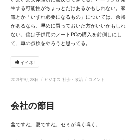
生する可能性がちょっとだけあるかもしれない。家
電とか「いずれ必要になるもの」については、余裕
があるなら、早めに買っておいた方がいいかもしれ
ない。僕は子供用のノートPCの購入を前倒しにし
て、車の点検をやろうと思ってる。
イイネ!
投
カ
こ
2021年9月28日
ビジネス
,
社会・政治
コメント
稿
テ
れ
日:
ゴ
か
リ
ら
会社の節目
ー
1
年
に
盆ですね、夏ですね。セミが鳴く鳴く。
つ
い
て