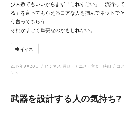
少人数でもいいからまず「これすごい」「流行って
る」を言ってもらえるコアな人を掴んでネットでそ
う言ってもらう。
それがすごく重要なのかもしれない。
イイネ!
投
カ
「け
2017年9月30日
ビジネス
,
漫画・アニメ・音楽・映画
コメ
稿
テ
も
ント
日:
ゴ
の
リ
フ
ー
レ
武器を設計する人の気持ち?
ン
ズ」
全
話
み
た
に