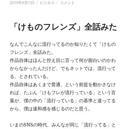
投
カ
会
2019年8月11日
ビジネス
コメント
稿
テ
社
日:
ゴ
の
リ
節
「けものフレンズ」全話みた
ー
目
に
なんでこんなに流行ってるのか知りたくて「けもの
フレンズ」全話みた。
作品自体はほんと控え目に言って何が面白いのかわ
からなかったんだけど、でもネットでは、流行って
る、とされている。
作品自体はあくまで普通、という前提を動かさなけ
れば、たぶん「けもフレが流行っている」という言
葉が、僕の中の「流行っている」の基準と違ってる
から、僕は違和感を感じるのだと思う。
いまのSNSの時代、みんなが同じ「流行ってる」と