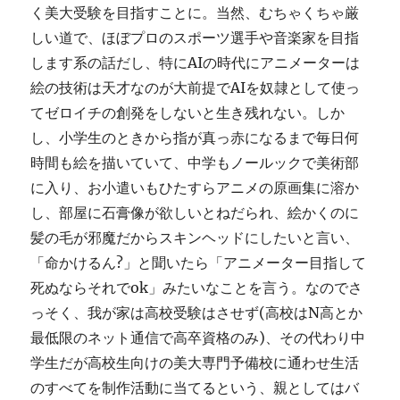
く美大受験を目指すことに。当然、むちゃくちゃ厳
しい道で、ほぼプロのスポーツ選手や音楽家を目指
します系の話だし、特にAIの時代にアニメーターは
絵の技術は天才なのが大前提でAIを奴隷として使っ
てゼロイチの創発をしないと生き残れない。しか
し、小学生のときから指が真っ赤になるまで毎日何
時間も絵を描いていて、中学もノールックで美術部
に入り、お小遣いもひたすらアニメの原画集に溶か
し、部屋に石膏像が欲しいとねだられ、絵かくのに
髪の毛が邪魔だからスキンヘッドにしたいと言い、
「命かけるん?」と聞いたら「アニメーター目指して
死ぬならそれでok」みたいなことを言う。なのでさ
っそく、我が家は高校受験はさせず(高校はN高とか
最低限のネット通信で高卒資格のみ)、その代わり中
学生だが高校生向けの美大専門予備校に通わせ生活
のすべてを制作活動に当てるという、親としてはバ