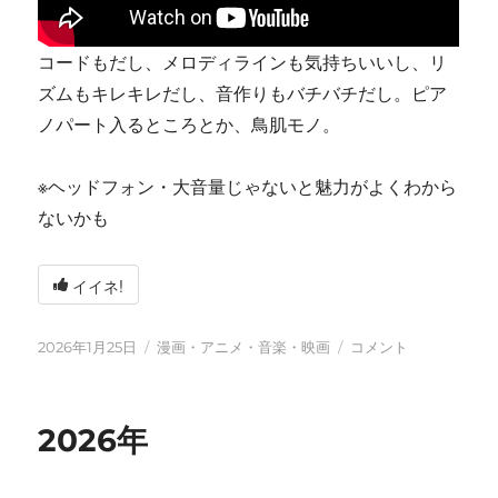
コードもだし、メロディラインも気持ちいいし、リ
ズムもキレキレだし、音作りもバチバチだし。ピア
ノパート入るところとか、鳥肌モノ。
※ヘッドフォン・大音量じゃないと魅力がよくわから
ないかも
イイネ!
投
カ
tn-
2026年1月25日
漫画・アニメ・音楽・映画
コメント
稿
テ
shi
日:
ゴ
(テ
リ
ン
2026年
ー
シ)
天
才