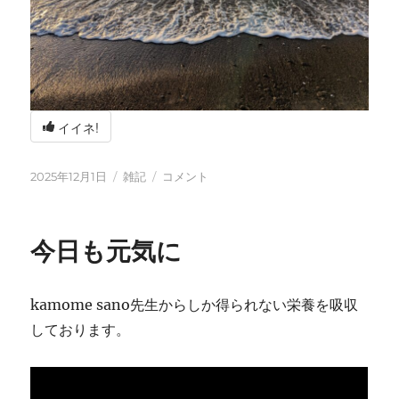
イイネ!
投
カ
冬
2025年12月1日
雑記
コメント
稿
テ
の
日:
ゴ
海
リ
辺
今日も元気に
ー
の
BBQ
に
kamome sano先生からしか得られない栄養を吸収
しております。