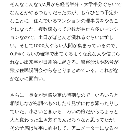
そんなこんなで4月から経営半分・大学半分ぐらいで
なんとかやるつもりだったのが、もうひとつ予定外
なことに、住んでいるマンションの理事長をやるこ
とになった。複数棟あって戸数がやたら多いマンシ
ョンなので、土日がほとんど潰れるぐらいに忙し
い。そして1000人ぐらい人間が集まっているので、
0.1%ぐらいの確率で出てくるような変な人や信じら
れない出来事が日常的に起きる。警察沙汰や怒号が
飛ぶ住民説明会やらをとりまとめている。これがな
かなかに面白い。
さらに、長女が進路決定の時期なので、いろいろと
相談しながら調べものしたり見学に付き添ったりし
ていた。小さいときから、わいの娘だからちょっと
人と変わった生き方するんだろうなと思ってたが、
その予感は見事に的中して、アニメーターになるべ