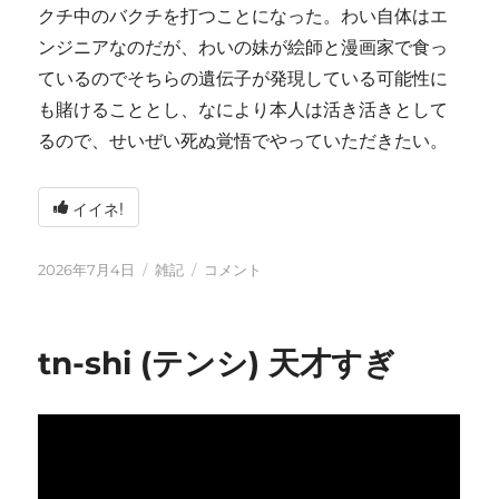
クチ中のバクチを打つことになった。わい自体はエ
ンジニアなのだが、わいの妹が絵師と漫画家で食っ
ているのでそちらの遺伝子が発現している可能性に
も賭けることとし、なにより本人は活き活きとして
るので、せいぜい死ぬ覚悟でやっていただきたい。
イイネ!
投
カ
い
2026年7月4日
雑記
コメント
稿
テ
ろ
日:
ゴ
い
リ
ろ
tn-shi (テンシ) 天才すぎ
ー
と
変
化
し
て
お