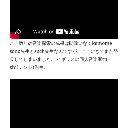
り
ま
す
に
ここ数年の音楽探索の成果は間違いなくkamome
sano先生とsuch先生なんですが、ここにきてまた発
見してしまいました。 イギリスの同人音楽家tn-
shi(テンシ)先生。