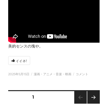
美的センスの塊や。
イイネ!
投
カ
今
2025年5月15日
漫画・アニメ・音楽・映画
コメント
稿
テ
日
日:
ゴ
も
リ
元
ー
気
投
固定ページ
1
に
に
次の