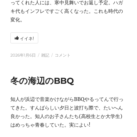
ってくれた人には、寒中見舞いでお返し予定。ハガ
キ代もインフレですごく高くなった。これも時代の
変化。
イイネ!
投
カ
2026
2026年1月6日
雑記
コメント
稿
テ
年
日:
ゴ
に
リ
冬の海辺のBBQ
ー
知人が浜辺で音楽かけながらBBQやるってんで行っ
てきた。すんばらしい夕日と波打ち際で、たいへん
良かった。知人のお子さんたち(高校生とか大学生)
はめっちゃ青春していた。実によい!