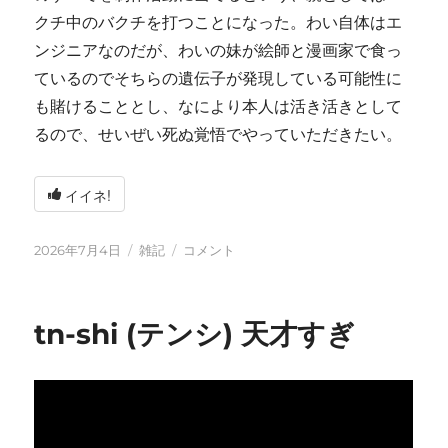
クチ中のバクチを打つことになった。わい自体はエ
ンジニアなのだが、わいの妹が絵師と漫画家で食っ
ているのでそちらの遺伝子が発現している可能性に
も賭けることとし、なにより本人は活き活きとして
るので、せいぜい死ぬ覚悟でやっていただきたい。
イイネ!
投
カ
い
2026年7月4日
雑記
コメント
稿
テ
ろ
日:
ゴ
い
リ
ろ
tn-shi (テンシ) 天才すぎ
ー
と
変
化
し
て
お