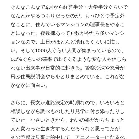
そんなこんなで4月から経営半分・大学半分ぐらいで
なんとかやるつもりだったのが、もうひとつ予定外
なことに、住んでいるマンションの理事長をやるこ
とになった。複数棟あって戸数がやたら多いマンシ
ョンなので、土日がほとんど潰れるぐらいに忙し
い。そして1000人ぐらい人間が集まっているので、
0.1%ぐらいの確率で出てくるような変な人や信じら
れない出来事が日常的に起きる。警察沙汰や怒号が
飛ぶ住民説明会やらをとりまとめている。これがな
かなかに面白い。
さらに、長女が進路決定の時期なので、いろいろと
相談しながら調べものしたり見学に付き添ったりし
ていた。小さいときから、わいの娘だからちょっと
人と変わった生き方するんだろうなと思ってたが、
その予感は見事に的中して、アニメーターになるべ