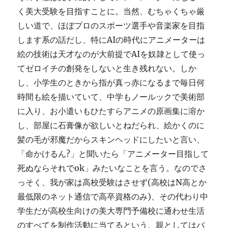
く美大受験を目指すことに。当然、むちゃくちゃ厳
しい道で、ほぼプロのスポーツ選手や音楽家を目指
します系の話だし、特にAIの時代にアニメーターは
絵の技術は天才なのが大前提でAIを奴隷として使っ
てゼロイチの創発をしないと生き残れない。しか
し、小学生のときから指が真っ赤になるまで毎日何
時間も絵を描いていて、中学もノールックで美術部
に入り、お小遣いもひたすらアニメの原画集に溶か
し、部屋に石膏像が欲しいとねだられ、絵かくのに
髪の毛が邪魔だからスキンヘッドにしたいと言い、
「命かけるん?」と聞いたら「アニメーター目指して
死ぬならそれでok」みたいなことを言う。なのでさ
っそく、我が家は高校受験はさせず(高校はN高とか
最低限のネット通信で高卒資格のみ)、その代わり中
学生だが高校生向けの美大専門予備校に通わせ生活
のすべてを制作活動に当てるという、親としてはバ