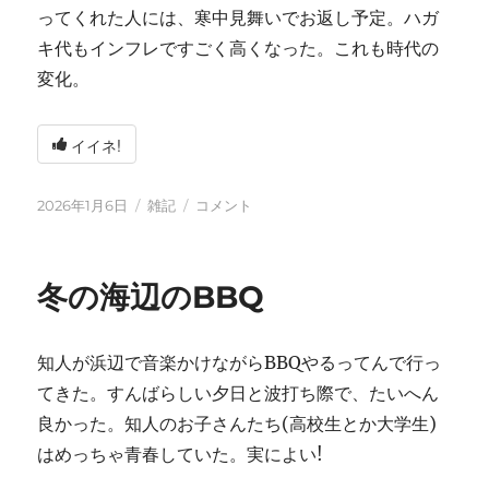
ってくれた人には、寒中見舞いでお返し予定。ハガ
キ代もインフレですごく高くなった。これも時代の
変化。
イイネ!
投
カ
2026
2026年1月6日
雑記
コメント
稿
テ
年
日:
ゴ
に
リ
冬の海辺のBBQ
ー
知人が浜辺で音楽かけながらBBQやるってんで行っ
てきた。すんばらしい夕日と波打ち際で、たいへん
良かった。知人のお子さんたち(高校生とか大学生)
はめっちゃ青春していた。実によい!