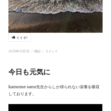
イイネ!
投
カ
冬
2025年12月1日
雑記
コメント
稿
テ
の
日:
ゴ
海
リ
辺
今日も元気に
ー
の
BBQ
に
kamome sano先生からしか得られない栄養を吸収
しております。