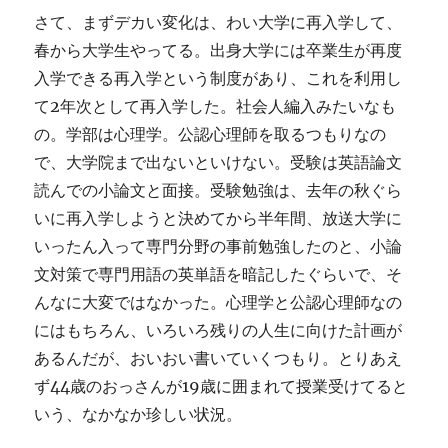
さて、まずデカい変化は、わい大学に再入学して、
春から大学生やってる。出身大学には卒業生が再度
入学できる再入学という制度があり、これを利用し
て2年次として再入学した。社会人編入みたいなも
の。学部は心理学。公認心理師を取るつもりなの
で、大学院まで出ないといけない。受験は英語論文
読んでの小論文と面接。受験勉強は、去年の秋ぐら
いに再入学しようと決めてから半年間、放送大学に
いったん入って専門分野の事前勉強したのと、小論
文対策で専門用語の英単語を暗記したぐらいで、そ
んなに大変ではなかった。心理学と公認心理師なの
にはもちろん、いろいろ残りの人生に向けた計画が
あるんだが、おいおい書いていくつもり。とりあえ
ず44歳のおっさんが19歳に囲まれて授業受けてると
いう、なかなか珍しい状況。