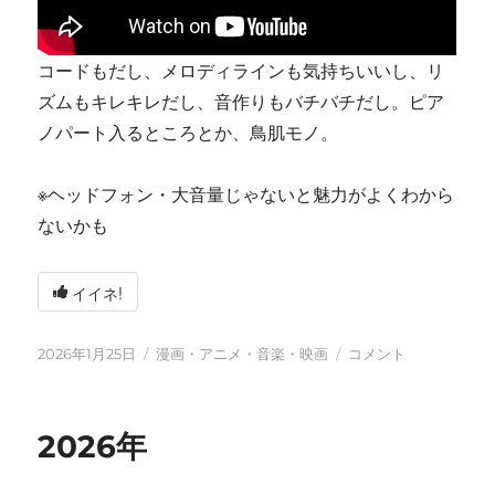
コードもだし、メロディラインも気持ちいいし、リ
ズムもキレキレだし、音作りもバチバチだし。ピア
ノパート入るところとか、鳥肌モノ。
※ヘッドフォン・大音量じゃないと魅力がよくわから
ないかも
イイネ!
投
カ
tn-
2026年1月25日
漫画・アニメ・音楽・映画
コメント
稿
テ
shi
日:
ゴ
(テ
リ
ン
2026年
ー
シ)
天
才