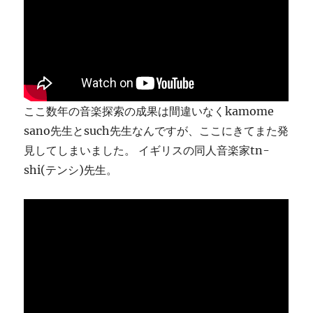
り
ま
す
に
ここ数年の音楽探索の成果は間違いなくkamome
sano先生とsuch先生なんですが、ここにきてまた発
見してしまいました。 イギリスの同人音楽家tn-
shi(テンシ)先生。