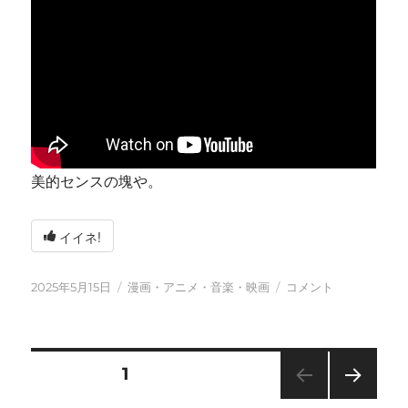
美的センスの塊や。
イイネ!
投
カ
今
2025年5月15日
漫画・アニメ・音楽・映画
コメント
稿
テ
日
日:
ゴ
も
リ
元
ー
気
投
固定ページ
1
に
に