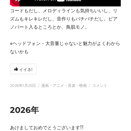
コードもだし、メロディラインも気持ちいいし、リ
ズムもキレキレだし、音作りもバチバチだし。ピア
ノパート入るところとか、鳥肌モノ。
※ヘッドフォン・大音量じゃないと魅力がよくわから
ないかも
イイネ!
投
カ
tn-
2026年1月25日
漫画・アニメ・音楽・映画
コメント
稿
テ
shi
日:
ゴ
(テ
リ
ン
2026年
ー
シ)
天
才
あけましておめでとうございます!!
す