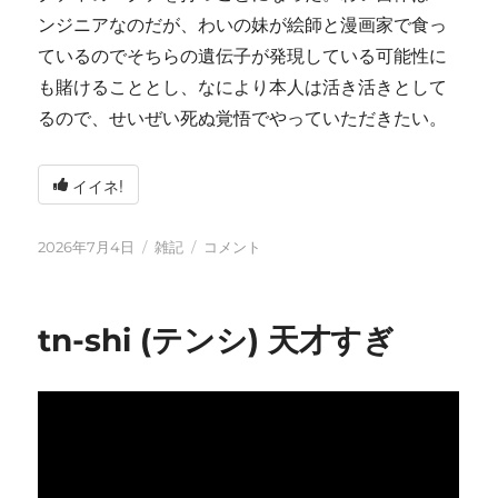
ンジニアなのだが、わいの妹が絵師と漫画家で食っ
ているのでそちらの遺伝子が発現している可能性に
も賭けることとし、なにより本人は活き活きとして
るので、せいぜい死ぬ覚悟でやっていただきたい。
イイネ!
投
カ
い
2026年7月4日
雑記
コメント
稿
テ
ろ
日:
ゴ
い
リ
ろ
tn-shi (テンシ) 天才すぎ
ー
と
変
化
し
て
お
り