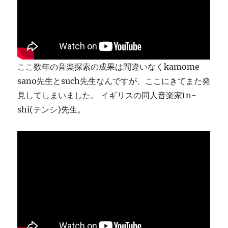
ま
す
に
ここ数年の音楽探索の成果は間違いなくkamome
sano先生とsuch先生なんですが、ここにきてまた発
見してしまいました。 イギリスの同人音楽家tn-
shi(テンシ)先生。