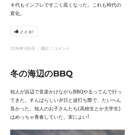
キ代もインフレですごく高くなった。これも時代の
変化。
イイネ!
投
カ
2026
2026年1月6日
雑記
コメント
稿
テ
年
日:
ゴ
に
リ
冬の海辺のBBQ
ー
知人が浜辺で音楽かけながらBBQやるってんで行っ
てきた。すんばらしい夕日と波打ち際で、たいへん
良かった。知人のお子さんたち(高校生とか大学生)
はめっちゃ青春していた。実によい!