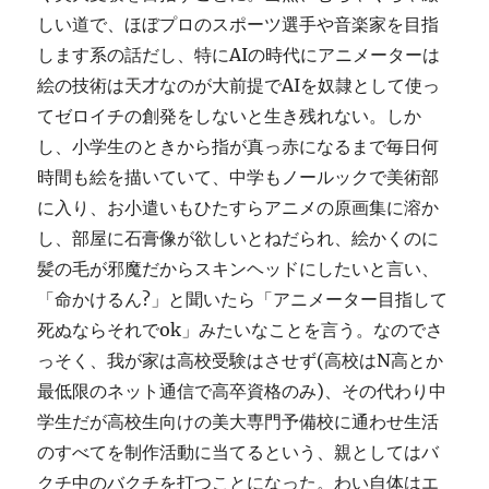
しい道で、ほぼプロのスポーツ選手や音楽家を目指
します系の話だし、特にAIの時代にアニメーターは
絵の技術は天才なのが大前提でAIを奴隷として使っ
てゼロイチの創発をしないと生き残れない。しか
し、小学生のときから指が真っ赤になるまで毎日何
時間も絵を描いていて、中学もノールックで美術部
に入り、お小遣いもひたすらアニメの原画集に溶か
し、部屋に石膏像が欲しいとねだられ、絵かくのに
髪の毛が邪魔だからスキンヘッドにしたいと言い、
「命かけるん?」と聞いたら「アニメーター目指して
死ぬならそれでok」みたいなことを言う。なのでさ
っそく、我が家は高校受験はさせず(高校はN高とか
最低限のネット通信で高卒資格のみ)、その代わり中
学生だが高校生向けの美大専門予備校に通わせ生活
のすべてを制作活動に当てるという、親としてはバ
クチ中のバクチを打つことになった。わい自体はエ