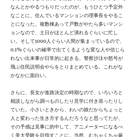
なんとかやるつもりだったのが、もうひとつ予定外
なことに、住んでいるマンションの理事長をやるこ
とになった。複数棟あって戸数がやたら多いマンシ
ョンなので、土日がほとんど潰れるぐらいに忙し
い。そして1000人ぐらい人間が集まっているので、
0.1%ぐらいの確率で出てくるような変な人や信じら
れない出来事が日常的に起きる。警察沙汰や怒号が
飛ぶ住民説明会やらをとりまとめている。これがな
かなかに面白い。
さらに、長女が進路決定の時期なので、いろいろと
相談しながら調べものしたり見学に付き添ったりし
ていた。小さいときから、わいの娘だからちょっと
人と変わった生き方するんだろうなと思ってたが、
その予感は見事に的中して、アニメーターになるべ
く美大受験を目指すことに。当然、むちゃくちゃ厳