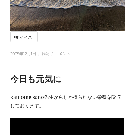
イイネ!
投
カ
冬
2025年12月1日
雑記
コメント
稿
テ
の
日:
ゴ
海
リ
辺
今日も元気に
ー
の
BBQ
に
kamome sano先生からしか得られない栄養を吸収
しております。