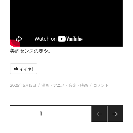
美的センスの塊や。
イイネ!
投
カ
今
2025年5月15日
漫画・アニメ・音楽・映画
コメント
稿
テ
日
日:
ゴ
も
リ
元
ー
気
投
固定ページ
1
に
に
次の
稿
ペー