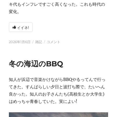
キ代もインフレですごく高くなった。これも時代の
変化。
イイネ!
投
カ
2026
2026年1月6日
雑記
コメント
稿
テ
年
日:
ゴ
に
リ
冬の海辺のBBQ
ー
知人が浜辺で音楽かけながらBBQやるってんで行っ
てきた。すんばらしい夕日と波打ち際で、たいへん
良かった。知人のお子さんたち(高校生とか大学生)
はめっちゃ青春していた。実によい!