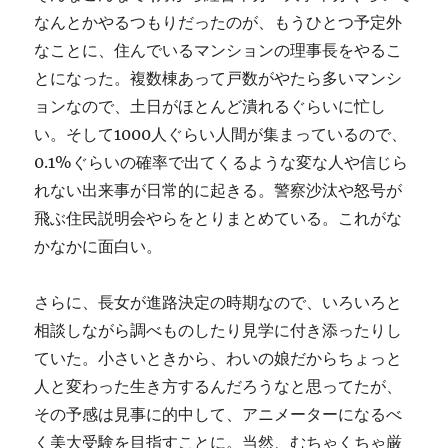
なんとかやるつもりだったのが、もうひとつ予定外
なことに、住んでいるマンションの理事長をやるこ
とになった。複数棟あって戸数がやたら多いマンシ
ョンなので、土日がほとんど潰れるぐらいに忙し
い。そして1000人ぐらい人間が集まっているので、
0.1%ぐらいの確率で出てくるような変な人や信じら
れない出来事が日常的に起きる。警察沙汰や怒号が
飛ぶ住民説明会やらをとりまとめている。これがな
かなかに面白い。
さらに、長女が進路決定の時期なので、いろいろと
相談しながら調べものしたり見学に付き添ったりし
ていた。小さいときから、わいの娘だからちょっと
人と変わった生き方するんだろうなと思ってたが、
その予感は見事に的中して、アニメーターになるべ
く美大受験を目指すことに。当然、むちゃくちゃ厳