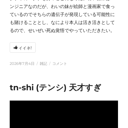
ンジニアなのだが、わいの妹が絵師と漫画家で食っ
ているのでそちらの遺伝子が発現している可能性に
も賭けることとし、なにより本人は活き活きとして
るので、せいぜい死ぬ覚悟でやっていただきたい。
イイネ!
投
カ
い
2026年7月4日
雑記
コメント
稿
テ
ろ
日:
ゴ
い
リ
ろ
tn-shi (テンシ) 天才すぎ
ー
と
変
化
し
て
お
り