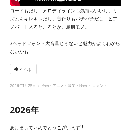
コードもだし、メロディラインも気持ちいいし、リ
ズムもキレキレだし、音作りもバチバチだし。ピア
ノパート入るところとか、鳥肌モノ。
※ヘッドフォン・大音量じゃないと魅力がよくわから
ないかも
イイネ!
投
カ
tn-
2026年1月25日
漫画・アニメ・音楽・映画
コメント
稿
テ
shi
日:
ゴ
(テ
リ
ン
2026年
ー
シ)
天
才
あけましておめでとうございます!!
す