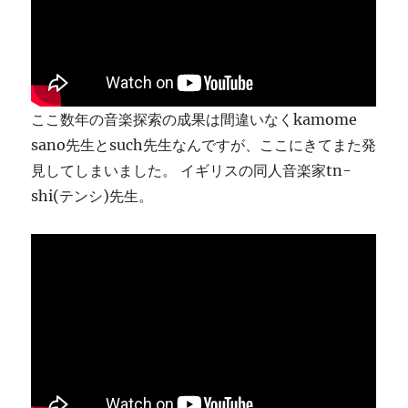
ま
す
に
ここ数年の音楽探索の成果は間違いなくkamome
sano先生とsuch先生なんですが、ここにきてまた発
見してしまいました。 イギリスの同人音楽家tn-
shi(テンシ)先生。