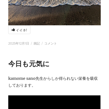
イイネ!
投
カ
冬
2025年12月1日
雑記
コメント
稿
テ
の
日:
ゴ
海
リ
辺
今日も元気に
ー
の
BBQ
に
kamome sano先生からしか得られない栄養を吸収
しております。