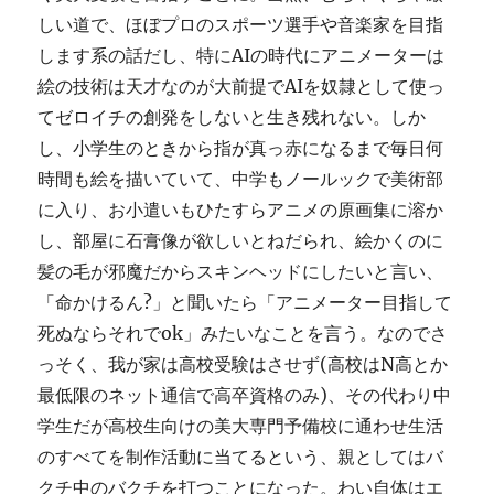
しい道で、ほぼプロのスポーツ選手や音楽家を目指
します系の話だし、特にAIの時代にアニメーターは
絵の技術は天才なのが大前提でAIを奴隷として使っ
てゼロイチの創発をしないと生き残れない。しか
し、小学生のときから指が真っ赤になるまで毎日何
時間も絵を描いていて、中学もノールックで美術部
に入り、お小遣いもひたすらアニメの原画集に溶か
し、部屋に石膏像が欲しいとねだられ、絵かくのに
髪の毛が邪魔だからスキンヘッドにしたいと言い、
「命かけるん?」と聞いたら「アニメーター目指して
死ぬならそれでok」みたいなことを言う。なのでさ
っそく、我が家は高校受験はさせず(高校はN高とか
最低限のネット通信で高卒資格のみ)、その代わり中
学生だが高校生向けの美大専門予備校に通わせ生活
のすべてを制作活動に当てるという、親としてはバ
クチ中のバクチを打つことになった。わい自体はエ