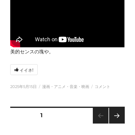
美的センスの塊や。
イイネ!
投
カ
今
2025年5月15日
漫画・アニメ・音楽・映画
コメント
稿
テ
日
日:
ゴ
も
リ
元
ー
気
投
固定ページ
1
に
に
次の
稿
ペー