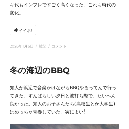
キ代もインフレですごく高くなった。これも時代の
変化。
イイネ!
投
カ
2026
2026年1月6日
雑記
コメント
稿
テ
年
日:
ゴ
に
リ
冬の海辺のBBQ
ー
知人が浜辺で音楽かけながらBBQやるってんで行っ
てきた。すんばらしい夕日と波打ち際で、たいへん
良かった。知人のお子さんたち(高校生とか大学生)
はめっちゃ青春していた。実によい!