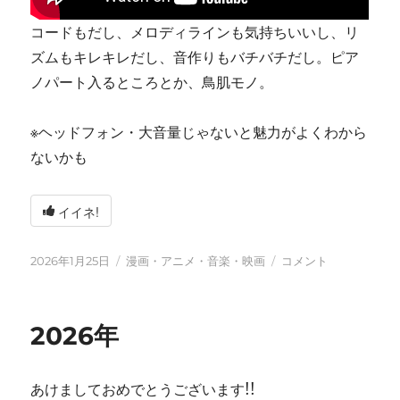
コードもだし、メロディラインも気持ちいいし、リ
ズムもキレキレだし、音作りもバチバチだし。ピア
ノパート入るところとか、鳥肌モノ。
※ヘッドフォン・大音量じゃないと魅力がよくわから
ないかも
イイネ!
投
カ
tn-
2026年1月25日
漫画・アニメ・音楽・映画
コメント
稿
テ
shi
日:
ゴ
(テ
リ
ン
2026年
ー
シ)
天
才
あけましておめでとうございます!!
す