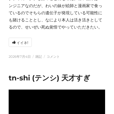
ンジニアなのだが、わいの妹が絵師と漫画家で食っ
ているのでそちらの遺伝子が発現している可能性に
も賭けることとし、なにより本人は活き活きとして
るので、せいぜい死ぬ覚悟でやっていただきたい。
イイネ!
投
カ
い
2026年7月4日
雑記
コメント
稿
テ
ろ
日:
ゴ
い
リ
ろ
tn-shi (テンシ) 天才すぎ
ー
と
変
化
し
て
お
り