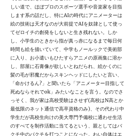
しい道で、ほぼプロのスポーツ選手や音楽家を目指
します系の話だし、特にAIの時代にアニメーターは
絵の技術は天才なのが大前提でAIを奴隷として使っ
てゼロイチの創発をしないと生き残れない。しか
し、小学生のときから指が真っ赤になるまで毎日何
時間も絵を描いていて、中学もノールックで美術部
に入り、お小遣いもひたすらアニメの原画集に溶か
し、部屋に石膏像が欲しいとねだられ、絵かくのに
髪の毛が邪魔だからスキンヘッドにしたいと言い、
「命かけるん?」と聞いたら「アニメーター目指して
死ぬならそれでok」みたいなことを言う。なのでさ
っそく、我が家は高校受験はさせず(高校はN高とか
最低限のネット通信で高卒資格のみ)、その代わり中
学生だが高校生向けの美大専門予備校に通わせ生活
のすべてを制作活動に当てるという、親としてはバ
クチ中のバクチを打つことになった。わい自体はエ