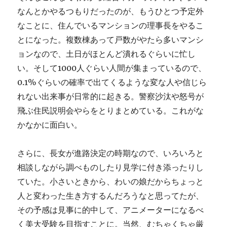
なんとかやるつもりだったのが、もうひとつ予定外
なことに、住んでいるマンションの理事長をやるこ
とになった。複数棟あって戸数がやたら多いマンシ
ョンなので、土日がほとんど潰れるぐらいに忙し
い。そして1000人ぐらい人間が集まっているので、
0.1%ぐらいの確率で出てくるような変な人や信じら
れない出来事が日常的に起きる。警察沙汰や怒号が
飛ぶ住民説明会やらをとりまとめている。これがな
かなかに面白い。
さらに、長女が進路決定の時期なので、いろいろと
相談しながら調べものしたり見学に付き添ったりし
ていた。小さいときから、わいの娘だからちょっと
人と変わった生き方するんだろうなと思ってたが、
その予感は見事に的中して、アニメーターになるべ
く美大受験を目指すことに。当然、むちゃくちゃ厳