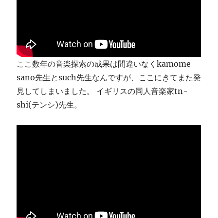
ま
す
に
ここ数年の音楽探索の成果は間違いなくkamome
sano先生とsuch先生なんですが、ここにきてまた発
見してしまいました。 イギリスの同人音楽家tn-
shi(テンシ)先生。