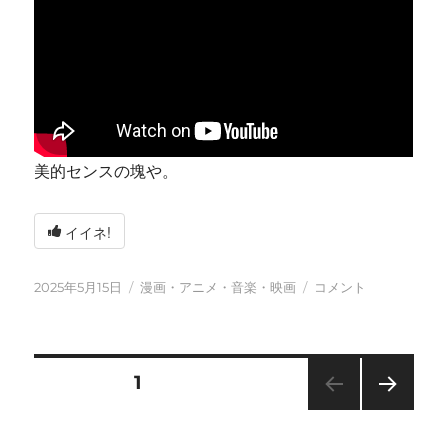
美的センスの塊や。
イイネ!
投
カ
今
2025年5月15日
漫画・アニメ・音楽・映画
コメント
稿
テ
日
日:
ゴ
も
リ
元
ー
気
投
固定ページ
1
に
に
次の
稿
ペー