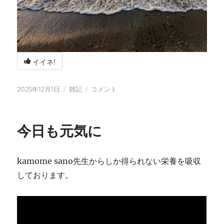
イイネ!
投
カ
冬
2025年12月1日
雑記
コメント
稿
テ
の
日:
ゴ
海
リ
辺
今日も元気に
ー
の
BBQ
に
kamome sano先生からしか得られない栄養を吸収
しております。