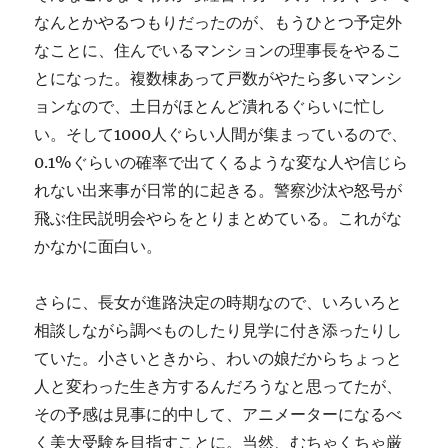
なんとかやるつもりだったのが、もうひとつ予定外
なことに、住んでいるマンションの理事長をやるこ
とになった。複数棟あって戸数がやたら多いマンシ
ョンなので、土日がほとんど潰れるぐらいに忙し
い。そして1000人ぐらい人間が集まっているので、
0.1%ぐらいの確率で出てくるような変な人や信じら
れない出来事が日常的に起きる。警察沙汰や怒号が
飛ぶ住民説明会やらをとりまとめている。これがな
かなかに面白い。
さらに、長女が進路決定の時期なので、いろいろと
相談しながら調べものしたり見学に付き添ったりし
ていた。小さいときから、わいの娘だからちょっと
人と変わった生き方するんだろうなと思ってたが、
その予感は見事に的中して、アニメーターになるべ
く美大受験を目指すことに。当然、むちゃくちゃ厳