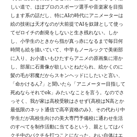
しい道で、ほぼプロのスポーツ選手や音楽家を目指
します系の話だし、特にAIの時代にアニメーターは
絵の技術は天才なのが大前提でAIを奴隷として使っ
てゼロイチの創発をしないと生き残れない。しか
し、小学生のときから指が真っ赤になるまで毎日何
時間も絵を描いていて、中学もノールックで美術部
に入り、お小遣いもひたすらアニメの原画集に溶か
し、部屋に石膏像が欲しいとねだられ、絵かくのに
髪の毛が邪魔だからスキンヘッドにしたいと言い、
「命かけるん?」と聞いたら「アニメーター目指して
死ぬならそれでok」みたいなことを言う。なのでさ
っそく、我が家は高校受験はさせず(高校はN高とか
最低限のネット通信で高卒資格のみ)、その代わり中
学生だが高校生向けの美大専門予備校に通わせ生活
のすべてを制作活動に当てるという、親としてはバ
クチ中のバクチを打つことになった。わい自体はエ