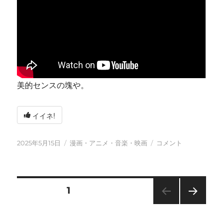
美的センスの塊や。
イイネ!
投
カ
今
2025年5月15日
漫画・アニメ・音楽・映画
コメント
稿
テ
日
日:
ゴ
も
リ
元
ー
気
投
固定ページ
1
に
に
次の
稿
ペー