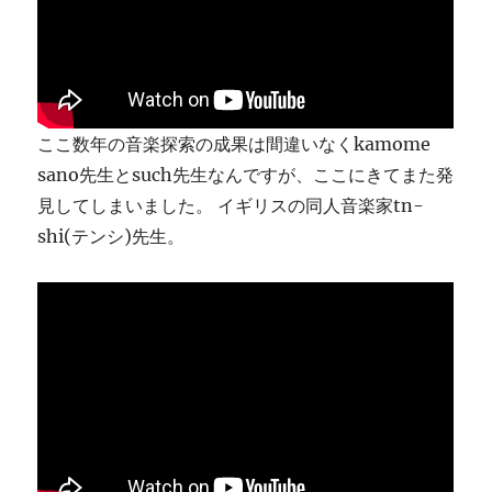
ま
す
に
ここ数年の音楽探索の成果は間違いなくkamome
sano先生とsuch先生なんですが、ここにきてまた発
見してしまいました。 イギリスの同人音楽家tn-
shi(テンシ)先生。