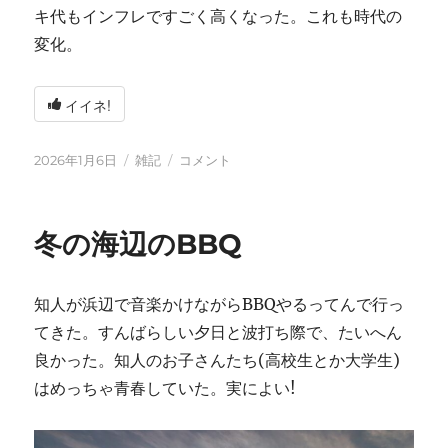
キ代もインフレですごく高くなった。これも時代の
変化。
イイネ!
投
カ
2026
2026年1月6日
雑記
コメント
稿
テ
年
日:
ゴ
に
リ
冬の海辺のBBQ
ー
知人が浜辺で音楽かけながらBBQやるってんで行っ
てきた。すんばらしい夕日と波打ち際で、たいへん
良かった。知人のお子さんたち(高校生とか大学生)
はめっちゃ青春していた。実によい!