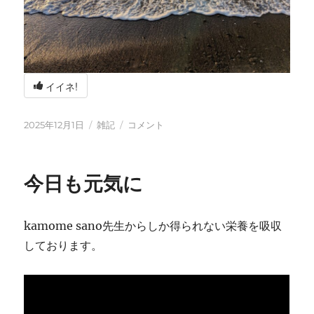
イイネ!
投
カ
冬
2025年12月1日
雑記
コメント
稿
テ
の
日:
ゴ
海
リ
辺
今日も元気に
ー
の
BBQ
に
kamome sano先生からしか得られない栄養を吸収
しております。