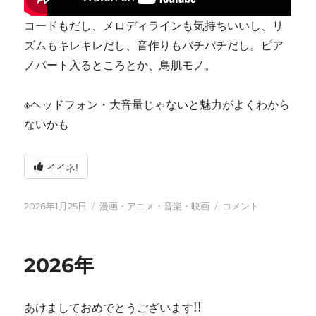
コードもだし、メロディラインも気持ちいいし、リ
ズムもキレキレだし、音作りもバチバチだし。ピア
ノパート入るところとか、鳥肌モノ。
※ヘッドフォン・大音量じゃないと魅力がよくわから
ないかも
イイネ!
投
カ
tn-
2026年1月25日
漫画・アニメ・音楽・映画
コメント
稿
テ
shi
日:
ゴ
(テ
リ
ン
2026年
ー
シ)
天
才
あけましておめでとうございます!!
す