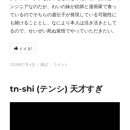
ンジニアなのだが、わいの妹が絵師と漫画家で食っ
ているのでそちらの遺伝子が発現している可能性に
も賭けることとし、なにより本人は活き活きとして
るので、せいぜい死ぬ覚悟でやっていただきたい。
イイネ!
投
カ
い
2026年7月4日
雑記
コメント
稿
テ
ろ
日:
ゴ
い
リ
ろ
tn-shi (テンシ) 天才すぎ
ー
と
変
化
し
て
お
り