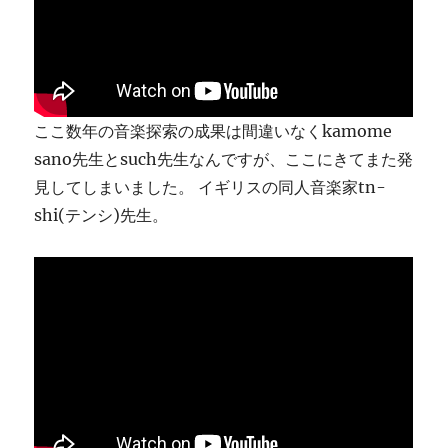
ま
す
に
ここ数年の音楽探索の成果は間違いなくkamome
sano先生とsuch先生なんですが、ここにきてまた発
見してしまいました。 イギリスの同人音楽家tn-
shi(テンシ)先生。