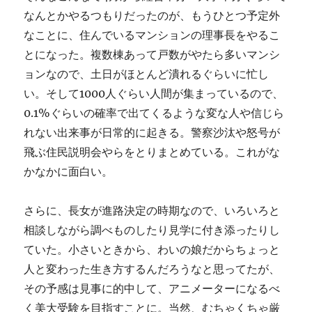
なんとかやるつもりだったのが、もうひとつ予定外
なことに、住んでいるマンションの理事長をやるこ
とになった。複数棟あって戸数がやたら多いマンシ
ョンなので、土日がほとんど潰れるぐらいに忙し
い。そして1000人ぐらい人間が集まっているので、
0.1%ぐらいの確率で出てくるような変な人や信じら
れない出来事が日常的に起きる。警察沙汰や怒号が
飛ぶ住民説明会やらをとりまとめている。これがな
かなかに面白い。
さらに、長女が進路決定の時期なので、いろいろと
相談しながら調べものしたり見学に付き添ったりし
ていた。小さいときから、わいの娘だからちょっと
人と変わった生き方するんだろうなと思ってたが、
その予感は見事に的中して、アニメーターになるべ
く美大受験を目指すことに。当然、むちゃくちゃ厳