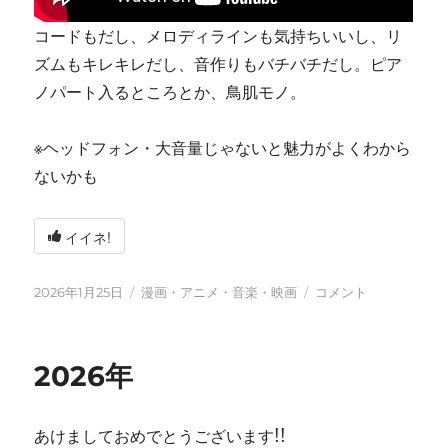
コードもだし、メロディラインも気持ちいいし、リ
ズムもキレキレだし、音作りもバチバチだし。ピア
ノパート入るところとか、鳥肌モノ。
※ヘッドフォン・大音量じゃないと魅力がよくわから
ないかも
イイネ!
投
カ
tn-
2026年1月25日
漫画・アニメ・音楽・映画
コメント
稿
テ
shi
日:
ゴ
(テ
リ
ン
2026年
ー
シ)
天
才
あけましておめでとうございます!!
す