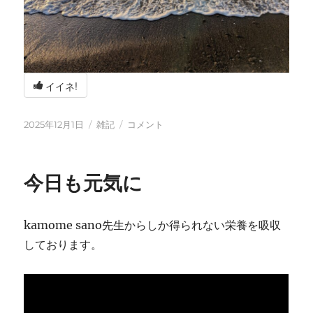
イイネ!
投
カ
冬
2025年12月1日
雑記
コメント
稿
テ
の
日:
ゴ
海
リ
辺
今日も元気に
ー
の
BBQ
に
kamome sano先生からしか得られない栄養を吸収
しております。