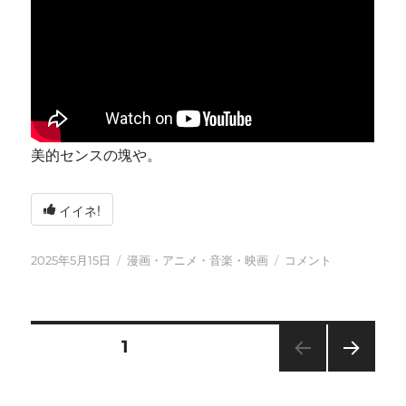
美的センスの塊や。
イイネ!
投
カ
今
2025年5月15日
漫画・アニメ・音楽・映画
コメント
稿
テ
日
日:
ゴ
も
リ
元
ー
気
投
固定ページ
1
に
に
次の
稿
ペー