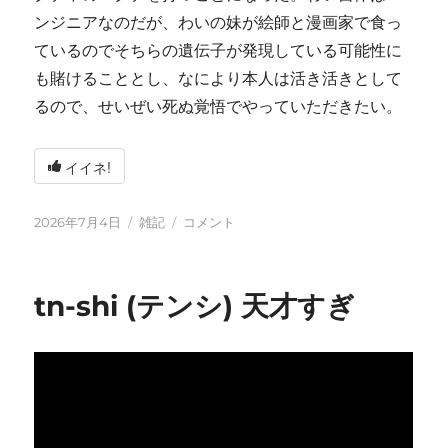
ンジニアなのだが、わいの妹が絵師と漫画家で食っ
ているのでそちらの遺伝子が発現している可能性に
も賭けることとし、なにより本人は活き活きとして
るので、せいぜい死ぬ覚悟でやっていただきたい。
イイネ!
投
カ
い
2026年7月4日
雑記
コメント
稿
テ
ろ
日:
ゴ
い
リ
ろ
tn-shi (テンシ) 天才すぎ
ー
と
変
化
し
て
お
り