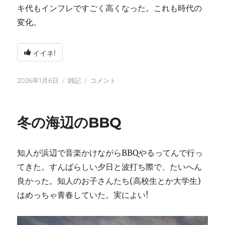
キ代もインフレですごく高くなった。これも時代の
変化。
イイネ!
投
カ
2026
2026年1月6日
雑記
コメント
稿
テ
年
日:
ゴ
に
リ
冬の海辺のBBQ
ー
知人が浜辺で音楽かけながらBBQやるってんで行っ
てきた。すんばらしい夕日と波打ち際で、たいへん
良かった。知人のお子さんたち(高校生とか大学生)
はめっちゃ青春していた。実によい!