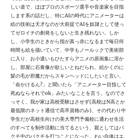
しい道で、ほぼプロのスポーツ選手や音楽家を目指
します系の話だし、特にAIの時代にアニメーターは
絵の技術は天才なのが大前提でAIを奴隷として使っ
てゼロイチの創発をしないと生き残れない。しか
し、小学生のときから指が真っ赤になるまで毎日何
時間も絵を描いていて、中学もノールックで美術部
に入り、お小遣いもひたすらアニメの原画集に溶か
し、部屋に石膏像が欲しいとねだられ、絵かくのに
髪の毛が邪魔だからスキンヘッドにしたいと言い、
「命かけるん?」と聞いたら「アニメーター目指して
死ぬならそれでok」みたいなことを言う。なのでさ
っそく、我が家は高校受験はさせず(高校はN高とか
最低限のネット通信で高卒資格のみ)、その代わり中
学生だが高校生向けの美大専門予備校に通わせ生活
のすべてを制作活動に当てるという、親としてはバ
クチ中のバクチを打つことになった。わい自体はエ