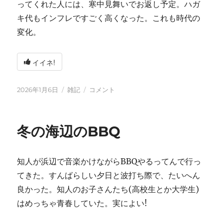
ってくれた人には、寒中見舞いでお返し予定。ハガ
キ代もインフレですごく高くなった。これも時代の
変化。
イイネ!
投
カ
2026
2026年1月6日
雑記
コメント
稿
テ
年
日:
ゴ
に
リ
冬の海辺のBBQ
ー
知人が浜辺で音楽かけながらBBQやるってんで行っ
てきた。すんばらしい夕日と波打ち際で、たいへん
良かった。知人のお子さんたち(高校生とか大学生)
はめっちゃ青春していた。実によい!