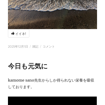
イイネ!
投
カ
冬
2025年12月1日
雑記
コメント
稿
テ
の
日:
ゴ
海
リ
辺
今日も元気に
ー
の
BBQ
に
kamome sano先生からしか得られない栄養を吸収
しております。