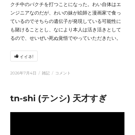
クチ中のバクチを打つことになった。わい自体はエ
ンジニアなのだが、わいの妹が絵師と漫画家で食っ
ているのでそちらの遺伝子が発現している可能性に
も賭けることとし、なにより本人は活き活きとして
るので、せいぜい死ぬ覚悟でやっていただきたい。
イイネ!
投
カ
い
2026年7月4日
雑記
コメント
稿
テ
ろ
日:
ゴ
い
リ
ろ
tn-shi (テンシ) 天才すぎ
ー
と
変
化
し
て
お