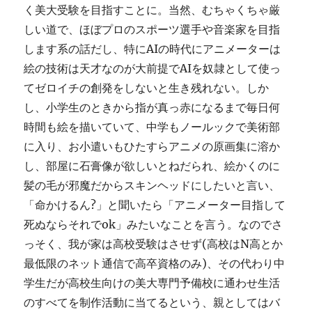
く美大受験を目指すことに。当然、むちゃくちゃ厳
しい道で、ほぼプロのスポーツ選手や音楽家を目指
します系の話だし、特にAIの時代にアニメーターは
絵の技術は天才なのが大前提でAIを奴隷として使っ
てゼロイチの創発をしないと生き残れない。しか
し、小学生のときから指が真っ赤になるまで毎日何
時間も絵を描いていて、中学もノールックで美術部
に入り、お小遣いもひたすらアニメの原画集に溶か
し、部屋に石膏像が欲しいとねだられ、絵かくのに
髪の毛が邪魔だからスキンヘッドにしたいと言い、
「命かけるん?」と聞いたら「アニメーター目指して
死ぬならそれでok」みたいなことを言う。なのでさ
っそく、我が家は高校受験はさせず(高校はN高とか
最低限のネット通信で高卒資格のみ)、その代わり中
学生だが高校生向けの美大専門予備校に通わせ生活
のすべてを制作活動に当てるという、親としてはバ