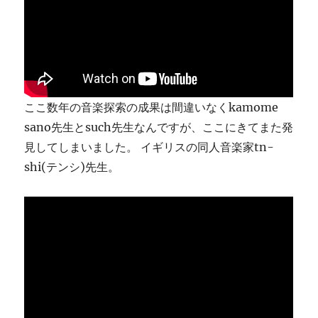
り
ま
す
に
ここ数年の音楽探索の成果は間違いなくkamome
sano先生とsuch先生なんですが、ここにきてまた発
見してしまいました。 イギリスの同人音楽家tn-
shi(テンシ)先生。