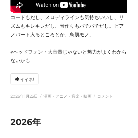
コードもだし、メロディラインも気持ちいいし、リ
ズムもキレキレだし、音作りもバチバチだし。ピア
ノパート入るところとか、鳥肌モノ。
※ヘッドフォン・大音量じゃないと魅力がよくわから
ないかも
イイネ!
投
カ
tn-
2026年1月25日
漫画・アニメ・音楽・映画
コメント
稿
テ
shi
日:
ゴ
(テ
リ
ン
2026年
ー
シ)
天
才