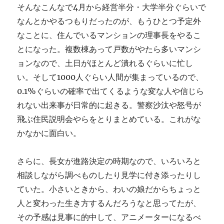
そんなこんなで4月から経営半分・大学半分ぐらいで
なんとかやるつもりだったのが、もうひとつ予定外
なことに、住んでいるマンションの理事長をやるこ
とになった。複数棟あって戸数がやたら多いマンシ
ョンなので、土日がほとんど潰れるぐらいに忙し
い。そして1000人ぐらい人間が集まっているので、
0.1%ぐらいの確率で出てくるような変な人や信じら
れない出来事が日常的に起きる。警察沙汰や怒号が
飛ぶ住民説明会やらをとりまとめている。これがな
かなかに面白い。
さらに、長女が進路決定の時期なので、いろいろと
相談しながら調べものしたり見学に付き添ったりし
ていた。小さいときから、わいの娘だからちょっと
人と変わった生き方するんだろうなと思ってたが、
その予感は見事に的中して、アニメーターになるべ