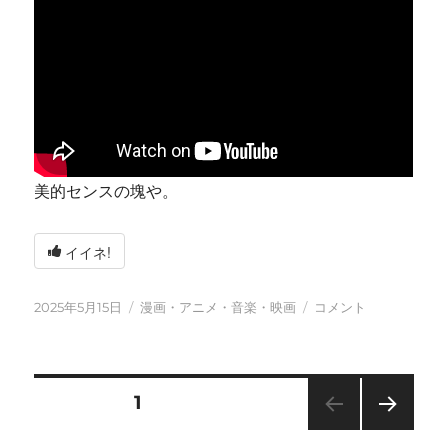
美的センスの塊や。
イイネ!
投
カ
今
2025年5月15日
漫画・アニメ・音楽・映画
コメント
稿
テ
日
日:
ゴ
も
リ
元
ー
気
投
固定ページ
1
に
に
次の