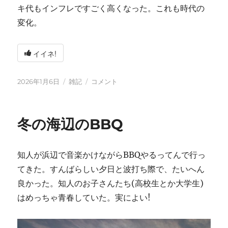
キ代もインフレですごく高くなった。これも時代の
変化。
イイネ!
投
カ
2026
2026年1月6日
雑記
コメント
稿
テ
年
日:
ゴ
に
リ
冬の海辺のBBQ
ー
知人が浜辺で音楽かけながらBBQやるってんで行っ
てきた。すんばらしい夕日と波打ち際で、たいへん
良かった。知人のお子さんたち(高校生とか大学生)
はめっちゃ青春していた。実によい!