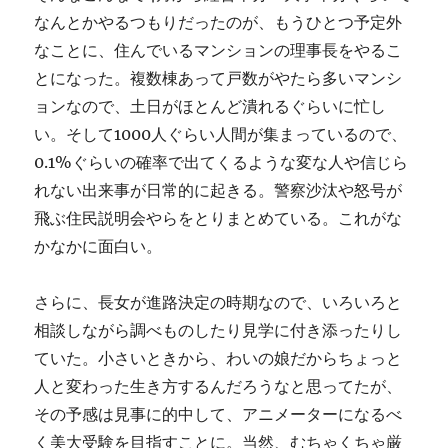
なんとかやるつもりだったのが、もうひとつ予定外
なことに、住んでいるマンションの理事長をやるこ
とになった。複数棟あって戸数がやたら多いマンシ
ョンなので、土日がほとんど潰れるぐらいに忙し
い。そして1000人ぐらい人間が集まっているので、
0.1%ぐらいの確率で出てくるような変な人や信じら
れない出来事が日常的に起きる。警察沙汰や怒号が
飛ぶ住民説明会やらをとりまとめている。これがな
かなかに面白い。
さらに、長女が進路決定の時期なので、いろいろと
相談しながら調べものしたり見学に付き添ったりし
ていた。小さいときから、わいの娘だからちょっと
人と変わった生き方するんだろうなと思ってたが、
その予感は見事に的中して、アニメーターになるべ
く美大受験を目指すことに。当然、むちゃくちゃ厳