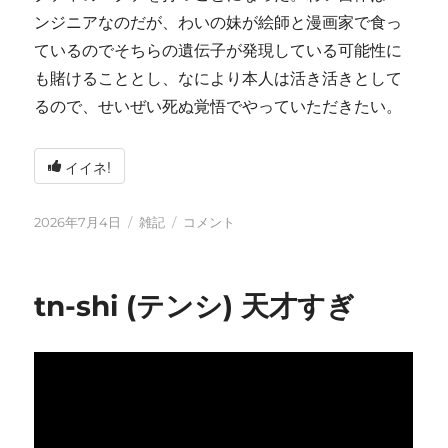
ンジニアなのだが、わいの妹が絵師と漫画家で食っ
ているのでそちらの遺伝子が発現している可能性に
も賭けることとし、なにより本人は活き活きとして
るので、せいぜい死ぬ覚悟でやっていただきたい。
イイネ!
投
カ
い
2026年7月4日
雑記
コメント
稿
テ
ろ
日:
ゴ
い
リ
ろ
tn-shi (テンシ) 天才すぎ
ー
と
変
化
し
て
お
り