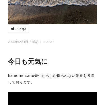
イイネ!
投
カ
冬
2025年12月1日
雑記
コメント
稿
テ
の
日:
ゴ
海
リ
辺
今日も元気に
ー
の
BBQ
に
kamome sano先生からしか得られない栄養を吸収
しております。