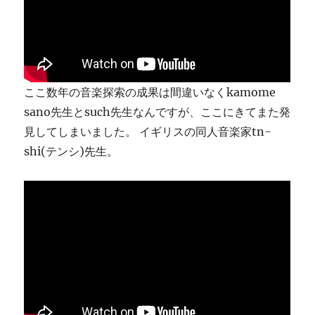
ま
す
に
ここ数年の音楽探索の成果は間違いなくkamome
sano先生とsuch先生なんですが、ここにきてまた発
見してしまいました。 イギリスの同人音楽家tn-
shi(テンシ)先生。