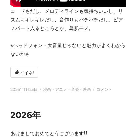
コードもだし、メロディラインも気持ちいいし、リ
ズムもキレキレだし、音作りもバチバチだし。ピア
ノパート入るところとか、鳥肌モノ。
※ヘッドフォン・大音量じゃないと魅力がよくわから
ないかも
イイネ!
投
カ
tn-
2026年1月25日
漫画・アニメ・音楽・映画
コメント
稿
テ
shi
日:
ゴ
(テ
リ
ン
2026年
ー
シ)
天
才
あけましておめでとうございます!!
す