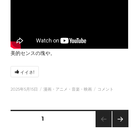
美的センスの塊や。
イイネ!
投
カ
今
2025年5月15日
漫画・アニメ・音楽・映画
コメント
稿
テ
日
日:
ゴ
も
リ
元
ー
気
投
固定ページ
1
に
に
次の
稿
ペー