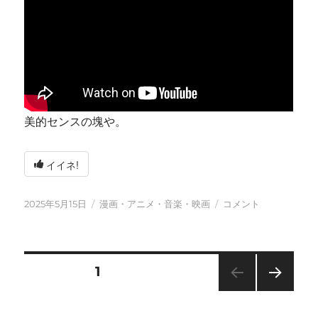
美的センスの塊や。
イイネ!
投
カ
今
2025年5月15日
漫画・アニメ・音楽・映画
コメント
稿
テ
日
日:
ゴ
も
リ
元
ー
気
投
固定ページ
1
に
に
次の
稿
ペー