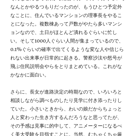
なんとかやるつもりだったのが、もうひとつ予定外
なことに、住んでいるマンションの理事長をやるこ
とになった。複数棟あって戸数がやたら多いマンシ
ョンなので、土日がほとんど潰れるぐらいに忙し
い。そして1000人ぐらい人間が集まっているので、
0.1%ぐらいの確率で出てくるような変な人や信じら
れない出来事が日常的に起きる。警察沙汰や怒号が
飛ぶ住民説明会やらをとりまとめている。これがな
かなかに面白い。
さらに、長女が進路決定の時期なので、いろいろと
相談しながら調べものしたり見学に付き添ったりし
ていた。小さいときから、わいの娘だからちょっと
人と変わった生き方するんだろうなと思ってたが、
その予感は見事に的中して、アニメーターになるべ
く美大受験を目指すことに。当然、むちゃくちゃ厳