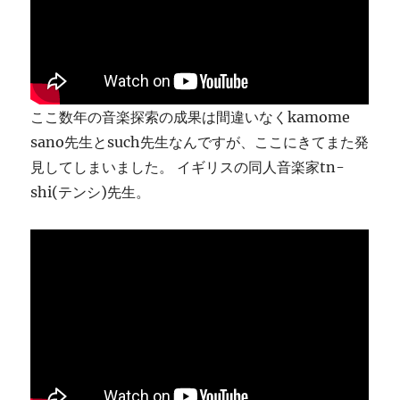
ま
す
に
ここ数年の音楽探索の成果は間違いなくkamome
sano先生とsuch先生なんですが、ここにきてまた発
見してしまいました。 イギリスの同人音楽家tn-
shi(テンシ)先生。