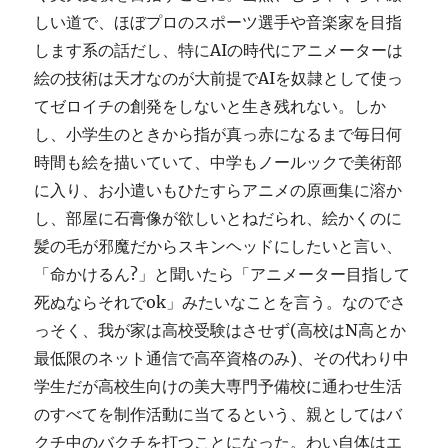
しい道で、ほぼプロのスポーツ選手や音楽家を目指
します系の話だし、特にAIの時代にアニメーターは
絵の技術は天才なのが大前提でAIを奴隷として使っ
てゼロイチの創発をしないと生き残れない。しか
し、小学生のときから指が真っ赤になるまで毎日何
時間も絵を描いていて、中学もノールックで美術部
に入り、お小遣いもひたすらアニメの原画集に溶か
し、部屋に石膏像が欲しいとねだられ、絵かくのに
髪の毛が邪魔だからスキンヘッドにしたいと言い、
「命かけるん?」と聞いたら「アニメーター目指して
死ぬならそれでok」みたいなことを言う。なのでさ
っそく、我が家は高校受験はさせず(高校はN高とか
最低限のネット通信で高卒資格のみ)、その代わり中
学生だが高校生向けの美大専門予備校に通わせ生活
のすべてを制作活動に当てるという、親としてはバ
クチ中のバクチを打つことになった。わい自体はエ