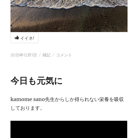
イイネ!
投
カ
冬
2025年12月1日
雑記
コメント
稿
テ
の
日:
ゴ
海
リ
辺
今日も元気に
ー
の
BBQ
に
kamome sano先生からしか得られない栄養を吸収
しております。