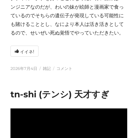
ンジニアなのだが、わいの妹が絵師と漫画家で食っ
ているのでそちらの遺伝子が発現している可能性に
も賭けることとし、なにより本人は活き活きとして
るので、せいぜい死ぬ覚悟でやっていただきたい。
イイネ!
投
カ
い
2026年7月4日
雑記
コメント
稿
テ
ろ
日:
ゴ
い
リ
ろ
tn-shi (テンシ) 天才すぎ
ー
と
変
化
し
て
お
り