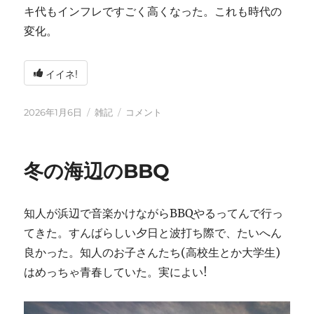
キ代もインフレですごく高くなった。これも時代の
変化。
イイネ!
投
カ
2026
2026年1月6日
雑記
コメント
稿
テ
年
日:
ゴ
に
リ
冬の海辺のBBQ
ー
知人が浜辺で音楽かけながらBBQやるってんで行っ
てきた。すんばらしい夕日と波打ち際で、たいへん
良かった。知人のお子さんたち(高校生とか大学生)
はめっちゃ青春していた。実によい!