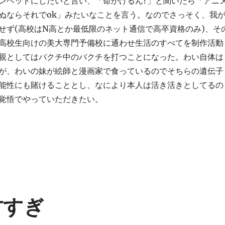
ンヘッドにしたいと言い、「命かけるん?」と聞いたら「アニ
ぬならそれでok」みたいなことを言う。なのでさっそく、我
せず(高校はN高とか最低限のネット通信で高卒資格のみ)、そ
高校生向けの美大専門予備校に通わせ生活のすべてを制作活動
親としてはバクチ中のバクチを打つことになった。わい自体は
が、わいの妹が絵師と漫画家で食っているのでそちらの遺伝子
能性にも賭けることとし、なにより本人は活き活きとしてるの
覚悟でやっていただきたい。
天才すぎ