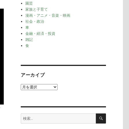
園芸
家族と子育て
漫画・アニメ・音楽・映画
社会・政治
車
金融・経済・投資
雑記
食
アーカイブ
ア
ー
カ
イ
す
ブ
検
検
索
索: