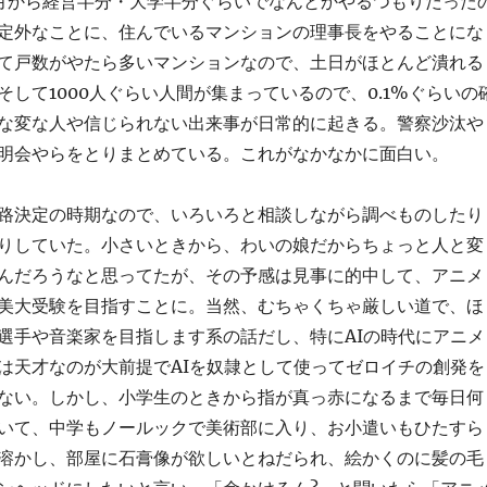
月から経営半分・大学半分ぐらいでなんとかやるつもりだった
定外なことに、住んでいるマンションの理事長をやることにな
て戸数がやたら多いマンションなので、土日がほとんど潰れる
そして1000人ぐらい人間が集まっているので、0.1%ぐらいの
な変な人や信じられない出来事が日常的に起きる。警察沙汰や
明会やらをとりまとめている。これがなかなかに面白い。
路決定の時期なので、いろいろと相談しながら調べものしたり
りしていた。小さいときから、わいの娘だからちょっと人と変
んだろうなと思ってたが、その予感は見事に的中して、アニメ
美大受験を目指すことに。当然、むちゃくちゃ厳しい道で、ほ
選手や音楽家を目指します系の話だし、特にAIの時代にアニメ
は天才なのが大前提でAIを奴隷として使ってゼロイチの創発を
ない。しかし、小学生のときから指が真っ赤になるまで毎日何
いて、中学もノールックで美術部に入り、お小遣いもひたすら
溶かし、部屋に石膏像が欲しいとねだられ、絵かくのに髪の毛