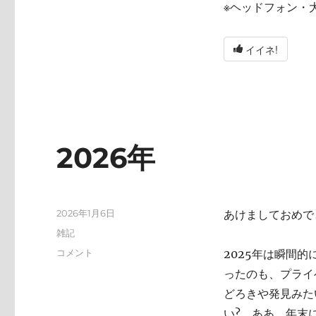
※ヘッドフォン・
イイネ!
2026年
投
2026年1月6日
あけましておめで
稿
カ
雑記
日:
テ
2026
コメント
2025年は瞬間
ゴ
年
ったのも、プライ
リ
に
ー
どろきや発見みた
い? ああ、年末にA