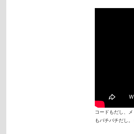
コードもだし、メ
もバチバチだし。