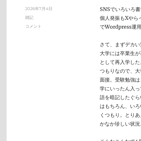
投
2026年7月4日
SNSでいろいろ
稿
カ
雑記
個人発振もXやらイ
日:
テ
い
コメント
でWordpres
ゴ
ろ
リ
い
ー
さて、まずデカい
ろ
と
大学には卒業生が
変
として再入学した
化
つもりなので、大
し
て
面接。受験勉強は
お
学にいったん入っ
り
語を暗記したぐら
ま
す
はもちろん、いろ
に
くつもり。とりあ
かなか珍しい状況