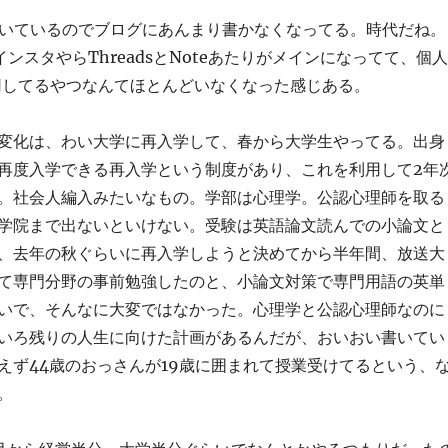
書いているのでブログにあんまり書かなくなってる。時代だね。
ンスタやらThreadsとNoteあたりがメインになってて、個人
s運用してるやつなんてほとんどいなくなった感じある。
変化は、わい大学に再入学して、春から大学生やってる。出身
再度入学できる再入学という制度があり、これを利用して2年
。社会人編入みたいなもの。学部は心理学。公認心理師を取る
学院まで出ないといけない。受験は英語論文読んでの小論文と
、去年の秋ぐらいに再入学しようと決めてから半年間、放送大
て専門分野の事前勉強したのと、小論文対策で専門用語の英単
いで、そんなに大変ではなかった。心理学と公認心理師なのに
いろ残りの人生に向けた計画があるんだが、おいおい書いてい
えず44歳のおっさんが19歳に囲まれて授業受けてるという、
。