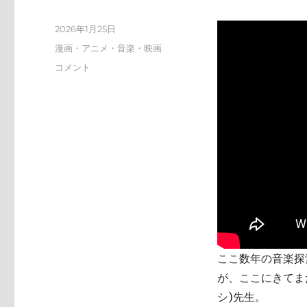
投
2026年1月25日
稿
カ
漫画・アニメ・音楽・映画
日:
テ
tn-
コメント
ゴ
shi
リ
(テ
ー
ン
シ)
天
才
す
ぎ
に
ここ数年の音楽探索
が、ここにきてまた
シ)先生。