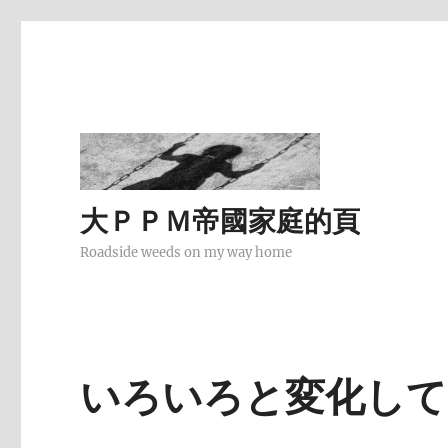
大ＰＰＭ帝國家庭的頁
Roadside weeds on my way home
いろいろと変化して