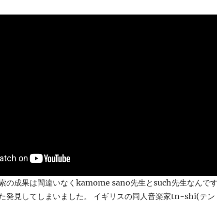
の成果は間違いなくkamome sano先生とsuch先生なんで
発見してしまいました。 イギリスの同人音楽家tn-shi(テン