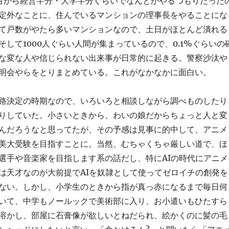
月から経営半分・大学半分ぐらいでなんとかやるつもりだった
定外なことに、住んでいるマンションの理事長をやることにな
て戸数がやたら多いマンションなので、土日がほとんど潰れる
そして1000人ぐらい人間が集まっているので、0.1%ぐらいの
な変な人や信じられない出来事が日常的に起きる。警察沙汰や
明会やらをとりまとめている。これがなかなかに面白い。
路決定の時期なので、いろいろと相談しながら調べものしたり
りしていた。小さいときから、わいの娘だからちょっと人と変
んだろうなと思ってたが、その予感は見事に的中して、アニメ
美大受験を目指すことに。当然、むちゃくちゃ厳しい道で、ほ
選手や音楽家を目指します系の話だし、特にAIの時代にアニメ
は天才なのが大前提でAIを奴隷として使ってゼロイチの創発を
ない。しかし、小学生のときから指が真っ赤になるまで毎日何
いて、中学もノールックで美術部に入り、お小遣いもひたすら
溶かし、部屋に石膏像が欲しいとねだられ、絵かくのに髪の毛