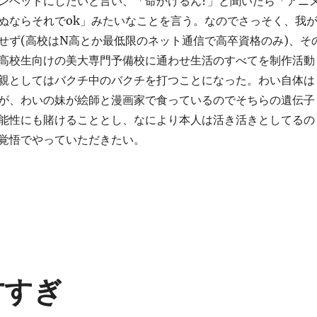
ンヘッドにしたいと言い、「命かけるん?」と聞いたら「アニ
ぬならそれでok」みたいなことを言う。なのでさっそく、我
せず(高校はN高とか最低限のネット通信で高卒資格のみ)、そ
高校生向けの美大専門予備校に通わせ生活のすべてを制作活動
親としてはバクチ中のバクチを打つことになった。わい自体は
が、わいの妹が絵師と漫画家で食っているのでそちらの遺伝子
能性にも賭けることとし、なにより本人は活き活きとしてるの
覚悟でやっていただきたい。
天才すぎ