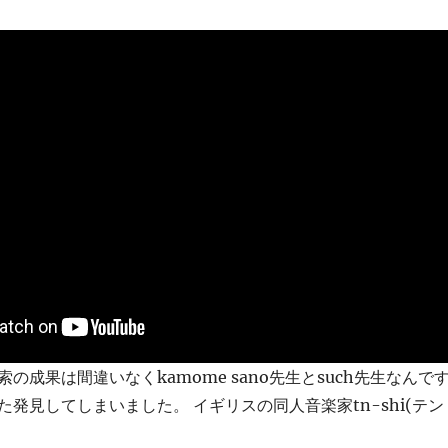
の成果は間違いなくkamome sano先生とsuch先生なんで
発見してしまいました。 イギリスの同人音楽家tn-shi(テン