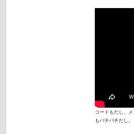
コードもだし、メ
もバチバチだし。