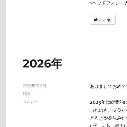
※ヘッドフォン・
イイネ!
2026年
投
2026年1月6日
あけましておめで
稿
カ
雑記
日:
テ
2026
コメント
2025年は瞬間
ゴ
年
ったのも、プライ
リ
に
ー
どろきや発見みた
い? ああ、年末にA