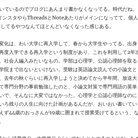
書いているのでブログにあんまり書かなくなってる。時代だね。
ンスタやらThreadsとNoteあたりがメインになってて、個人
s運用してるやつなんてほとんどいなくなった感じある。
変化は、わい大学に再入学して、春から大学生やってる。出身
再度入学できる再入学という制度があり、これを利用して2年
。社会人編入みたいなもの。学部は心理学。公認心理師を取る
学院まで出ないといけない。受験は英語論文読んでの小論文と
、去年の秋ぐらいに再入学しようと決めてから半年間、放送大
て専門分野の事前勉強したのと、小論文対策で専門用語の英単
いで、そんなに大変ではなかった。心理学と公認心理師なのに
いろ残りの人生に向けた計画があるんだが、おいおい書いてい
えず44歳のおっさんが19歳に囲まれて授業受けてるという、
。