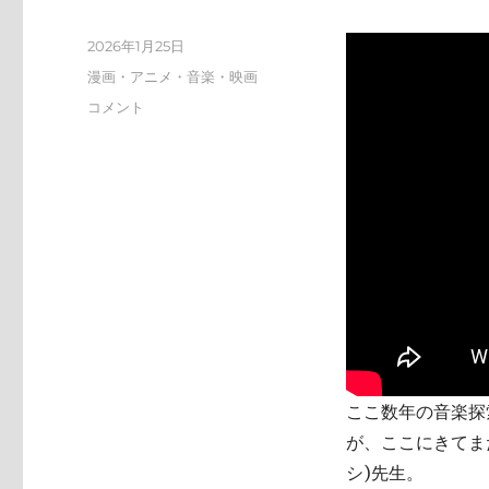
投
2026年1月25日
稿
カ
漫画・アニメ・音楽・映画
日:
テ
tn-
コメント
ゴ
shi
リ
(テ
ー
ン
シ)
天
才
す
ぎ
に
ここ数年の音楽探索
が、ここにきてまた
シ)先生。