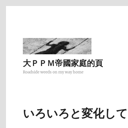
大ＰＰＭ帝國家庭的頁
Roadside weeds on my way home
いろいろと変化して