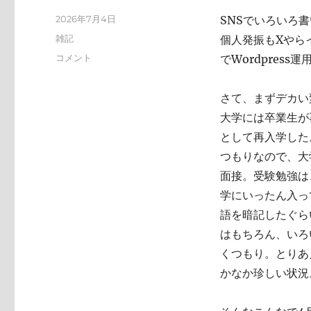
投
2026年7月4日
SNSでいろいろ
稿
カ
雑記
個人発振もXやらイ
日:
テ
い
コメント
でWordpres
ゴ
ろ
リ
い
ー
さて、まずデカい
ろ
と
大学には卒業生が
変
として再入学した
化
つもりなので、大
し
て
面接。受験勉強は
お
学にいったん入っ
り
語を暗記したぐら
ま
す
はもちろん、いろ
に
くつもり。とりあ
かなか珍しい状況