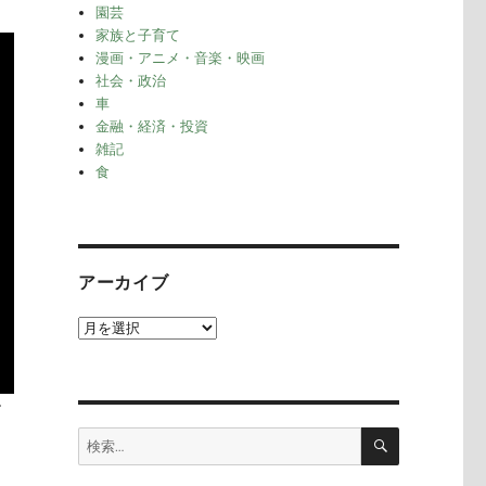
園芸
家族と子育て
漫画・アニメ・音楽・映画
社会・政治
車
金融・経済・投資
雑記
食
アーカイブ
ア
ー
カ
イ
す
ブ
検
検
索
索: