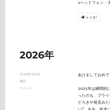
※ヘッドフォン・
イイネ!
2026年
投
2026年1月6日
あけましておめで
稿
カ
雑記
日:
テ
2026
コメント
2025年は瞬間
ゴ
年
ったのも、プライ
リ
に
ー
どろきや発見みた
い? ああ、年末にA