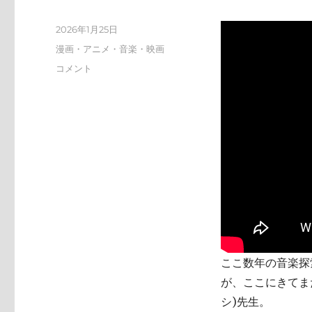
投
2026年1月25日
稿
カ
漫画・アニメ・音楽・映画
日:
テ
tn-
コメント
ゴ
shi
リ
(テ
ー
ン
シ)
天
才
す
ぎ
に
ここ数年の音楽探索
が、ここにきてまた
シ)先生。