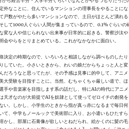
月から経営半分・大学半分ぐらいでなんとかやるつもりだった
定外なことに、住んでいるマンションの理事長をやることにな
て戸数がやたら多いマンションなので、土日がほとんど潰れる
そして1000人ぐらい人間が集まっているので、0.1%ぐらいの
な変な人や信じられない出来事が日常的に起きる。警察沙汰や
明会やらをとりまとめている。これがなかなかに面白い。
路決定の時期なので、いろいろと相談しながら調べものしたり
りしていた。小さいときから、わいの娘だからちょっと人と変
んだろうなと思ってたが、その予感は見事に的中して、アニメ
美大受験を目指すことに。当然、むちゃくちゃ厳しい道で、ほ
選手や音楽家を目指します系の話だし、特にAIの時代にアニメ
は天才なのが大前提でAIを奴隷として使ってゼロイチの創発を
ない。しかし、小学生のときから指が真っ赤になるまで毎日何
いて、中学もノールックで美術部に入り、お小遣いもひたすら
溶かし、部屋に石膏像が欲しいとねだられ、絵かくのに髪の毛