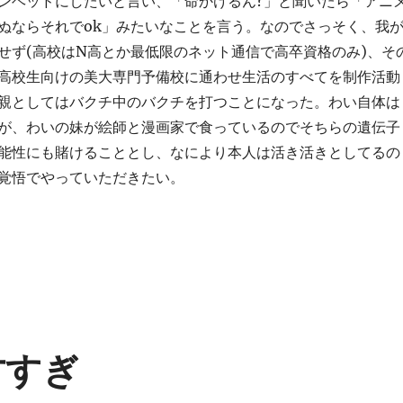
ンヘッドにしたいと言い、「命かけるん?」と聞いたら「アニ
ぬならそれでok」みたいなことを言う。なのでさっそく、我
せず(高校はN高とか最低限のネット通信で高卒資格のみ)、そ
高校生向けの美大専門予備校に通わせ生活のすべてを制作活動
親としてはバクチ中のバクチを打つことになった。わい自体は
が、わいの妹が絵師と漫画家で食っているのでそちらの遺伝子
能性にも賭けることとし、なにより本人は活き活きとしてるの
覚悟でやっていただきたい。
天才すぎ