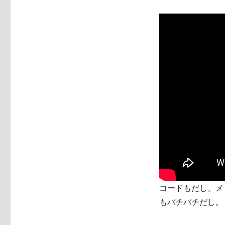
コードもだし、メ
もバチバチだし。