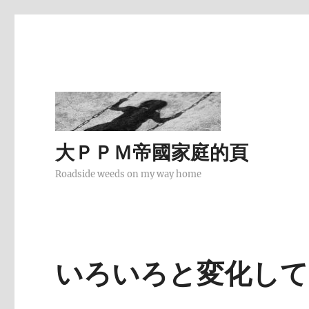
大ＰＰＭ帝國家庭的頁
Roadside weeds on my way home
いろいろと変化して