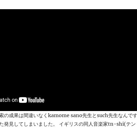
の成果は間違いなくkamome sano先生とsuch先生なんで
発見してしまいました。 イギリスの同人音楽家tn-shi(テン