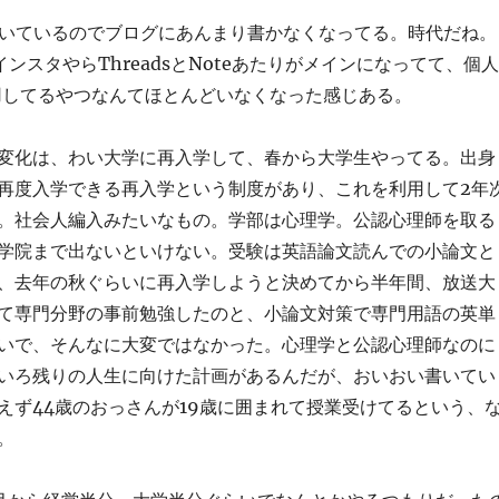
書いているのでブログにあんまり書かなくなってる。時代だね。
ンスタやらThreadsとNoteあたりがメインになってて、個人
s運用してるやつなんてほとんどいなくなった感じある。
変化は、わい大学に再入学して、春から大学生やってる。出身
再度入学できる再入学という制度があり、これを利用して2年
。社会人編入みたいなもの。学部は心理学。公認心理師を取る
学院まで出ないといけない。受験は英語論文読んでの小論文と
、去年の秋ぐらいに再入学しようと決めてから半年間、放送大
て専門分野の事前勉強したのと、小論文対策で専門用語の英単
いで、そんなに大変ではなかった。心理学と公認心理師なのに
いろ残りの人生に向けた計画があるんだが、おいおい書いてい
えず44歳のおっさんが19歳に囲まれて授業受けてるという、
。