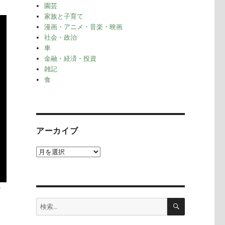
園芸
家族と子育て
漫画・アニメ・音楽・映画
社会・政治
車
金融・経済・投資
雑記
食
アーカイブ
ア
ー
カ
イ
す
ブ
検
検
索
索: