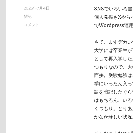
投
2026年7月4日
SNSでいろいろ
稿
カ
雑記
個人発振もXやらイ
日:
テ
い
コメント
でWordpres
ゴ
ろ
リ
い
ー
さて、まずデカい
ろ
と
大学には卒業生が
変
として再入学した
化
つもりなので、大
し
て
面接。受験勉強は
お
学にいったん入っ
り
語を暗記したぐら
ま
す
はもちろん、いろ
に
くつもり。とりあ
かなか珍しい状況