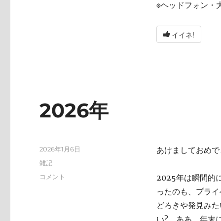
※ヘッドフォン・
イイネ!
2026年
投
2026年1月6日
あけましておめで
稿
カ
雑記
日:
テ
2026
コメント
2025年は瞬間
ゴ
年
ったのも、プライ
リ
に
ー
どろきや発見みた
い? ああ、年末にA