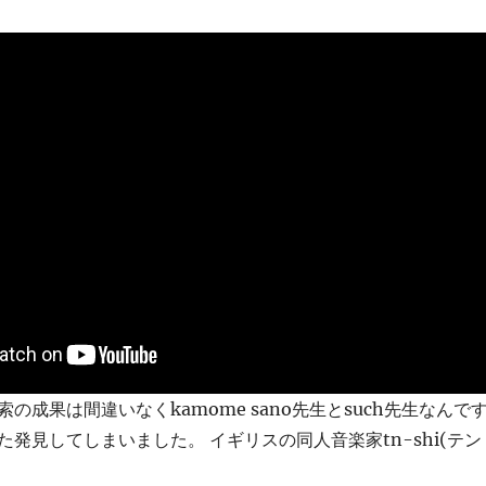
の成果は間違いなくkamome sano先生とsuch先生なんで
発見してしまいました。 イギリスの同人音楽家tn-shi(テン