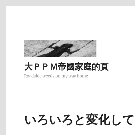
大ＰＰＭ帝國家庭的頁
Roadside weeds on my way home
いろいろと変化して