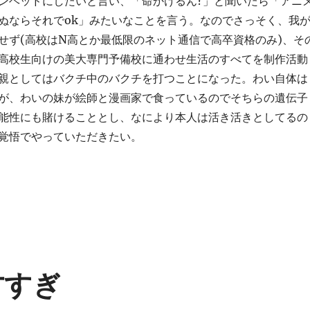
ンヘッドにしたいと言い、「命かけるん?」と聞いたら「アニ
ぬならそれでok」みたいなことを言う。なのでさっそく、我
せず(高校はN高とか最低限のネット通信で高卒資格のみ)、そ
高校生向けの美大専門予備校に通わせ生活のすべてを制作活動
親としてはバクチ中のバクチを打つことになった。わい自体は
が、わいの妹が絵師と漫画家で食っているのでそちらの遺伝子
能性にも賭けることとし、なにより本人は活き活きとしてるの
覚悟でやっていただきたい。
天才すぎ