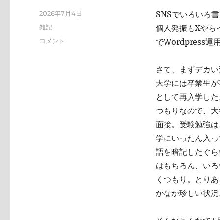
投
2026年7月4日
SNSでいろいろ
稿
カ
雑記
個人発振もXやらイ
日:
テ
い
コメント
でWordpres
ゴ
ろ
リ
い
ー
さて、まずデカい
ろ
と
大学には卒業生が
変
として再入学した
化
つもりなので、大
し
て
面接。受験勉強は
お
学にいったん入っ
り
語を暗記したぐら
ま
す
はもちろん、いろ
に
くつもり。とりあ
かなか珍しい状況