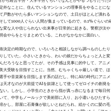
月から経営半分・大学半分ぐらいでなんとかやるつもりだった
定外なことに、住んでいるマンションの理事長をやることにな
て戸数がやたら多いマンションなので、土日がほとんど潰れる
そして1000人ぐらい人間が集まっているので、0.1%ぐらいの
な変な人や信じられない出来事が日常的に起きる。警察沙汰や
明会やらをとりまとめている。これがなかなかに面白い。
路決定の時期なので、いろいろと相談しながら調べものしたり
りしていた。小さいときから、わいの娘だからちょっと人と変
んだろうなと思ってたが、その予感は見事に的中して、アニメ
美大受験を目指すことに。当然、むちゃくちゃ厳しい道で、ほ
選手や音楽家を目指します系の話だし、特にAIの時代にアニメ
は天才なのが大前提でAIを奴隷として使ってゼロイチの創発を
ない。しかし、小学生のときから指が真っ赤になるまで毎日何
いて、中学もノールックで美術部に入り、お小遣いもひたすら
溶かし、部屋に石膏像が欲しいとねだられ、絵かくのに髪の毛