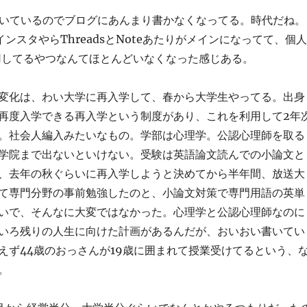
書いているのでブログにあんまり書かなくなってる。時代だね。
ンスタやらThreadsとNoteあたりがメインになってて、個人
s運用してるやつなんてほとんどいなくなった感じある。
変化は、わい大学に再入学して、春から大学生やってる。出身
再度入学できる再入学という制度があり、これを利用して2年
。社会人編入みたいなもの。学部は心理学。公認心理師を取る
学院まで出ないといけない。受験は英語論文読んでの小論文と
、去年の秋ぐらいに再入学しようと決めてから半年間、放送大
て専門分野の事前勉強したのと、小論文対策で専門用語の英単
いで、そんなに大変ではなかった。心理学と公認心理師なのに
いろ残りの人生に向けた計画があるんだが、おいおい書いてい
えず44歳のおっさんが19歳に囲まれて授業受けてるという、
。