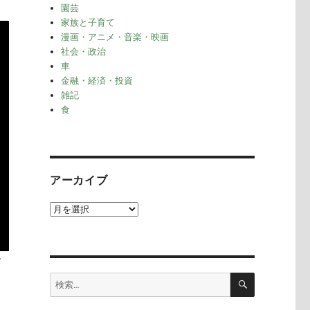
園芸
家族と子育て
漫画・アニメ・音楽・映画
社会・政治
車
金融・経済・投資
雑記
食
アーカイブ
ア
ー
カ
イ
す
ブ
検
検
索
索: