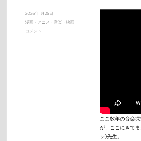
投
2026年1月25日
稿
カ
漫画・アニメ・音楽・映画
日:
テ
tn-
コメント
ゴ
shi
リ
(テ
ー
ン
シ)
天
才
す
ぎ
に
ここ数年の音楽探索
が、ここにきてまた
シ)先生。