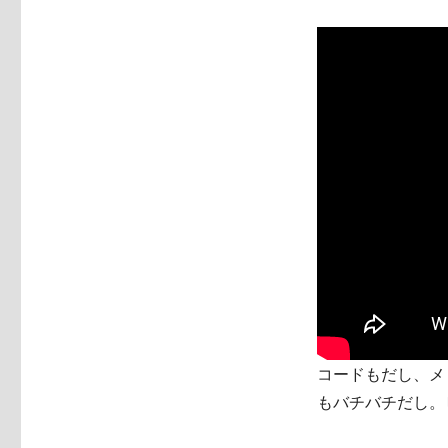
コードもだし、メ
もバチバチだし。