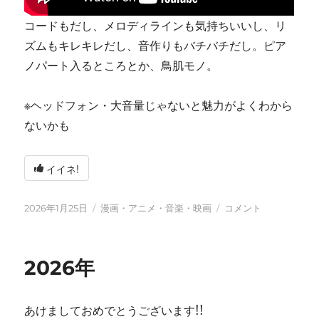
コードもだし、メロディラインも気持ちいいし、リ
ズムもキレキレだし、音作りもバチバチだし。ピア
ノパート入るところとか、鳥肌モノ。
※ヘッドフォン・大音量じゃないと魅力がよくわから
ないかも
イイネ!
投
カ
tn-
2026年1月25日
漫画・アニメ・音楽・映画
コメント
稿
テ
shi
日:
ゴ
(テ
リ
ン
2026年
ー
シ)
天
才
あけましておめでとうございます!!
す