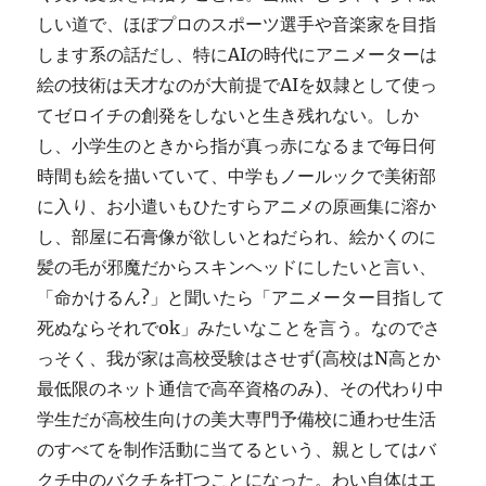
しい道で、ほぼプロのスポーツ選手や音楽家を目指
します系の話だし、特にAIの時代にアニメーターは
絵の技術は天才なのが大前提でAIを奴隷として使っ
てゼロイチの創発をしないと生き残れない。しか
し、小学生のときから指が真っ赤になるまで毎日何
時間も絵を描いていて、中学もノールックで美術部
に入り、お小遣いもひたすらアニメの原画集に溶か
し、部屋に石膏像が欲しいとねだられ、絵かくのに
髪の毛が邪魔だからスキンヘッドにしたいと言い、
「命かけるん?」と聞いたら「アニメーター目指して
死ぬならそれでok」みたいなことを言う。なのでさ
っそく、我が家は高校受験はさせず(高校はN高とか
最低限のネット通信で高卒資格のみ)、その代わり中
学生だが高校生向けの美大専門予備校に通わせ生活
のすべてを制作活動に当てるという、親としてはバ
クチ中のバクチを打つことになった。わい自体はエ