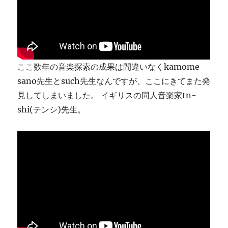
ま
す
に
ここ数年の音楽探索の成果は間違いなくkamome
sano先生とsuch先生なんですが、ここにきてまた発
見してしまいました。 イギリスの同人音楽家tn-
shi(テンシ)先生。