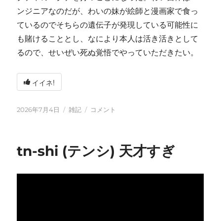
ンジニアなのだが、わいの妹が絵師と漫画家で食っ
ているのでそちらの遺伝子が発現している可能性に
も賭けることとし、なにより本人は活き活きとして
るので、せいぜい死ぬ覚悟でやっていただきたい。
イイネ!
投
カ
い
2026年7月4日
雑記
コメント
稿
テ
ろ
日:
ゴ
い
リ
ろ
tn-shi (テンシ) 天才すぎ
ー
と
変
化
し
て
お
り