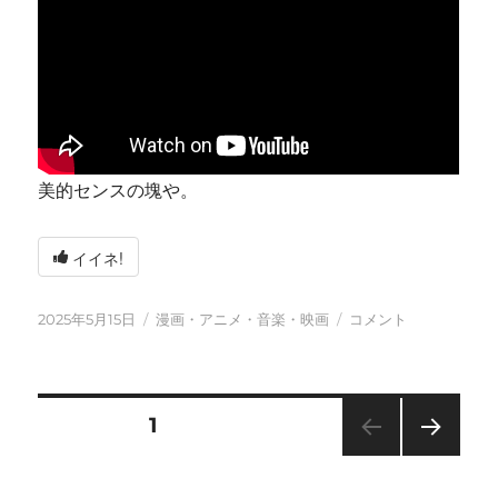
美的センスの塊や。
イイネ!
投
カ
今
2025年5月15日
漫画・アニメ・音楽・映画
コメント
稿
テ
日
日:
ゴ
も
リ
元
ー
気
投
固定ページ
1
に
に
次の
稿
ペー