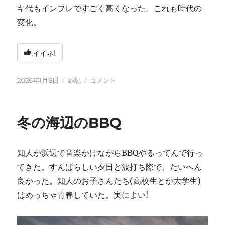
キ代もインフレですごく高くなった。これも時代の
変化。
イイネ!
投
カ
2026
2026年1月6日
雑記
コメント
稿
テ
年
日:
ゴ
に
リ
冬の海辺のBBQ
ー
知人が浜辺で音楽かけながらBBQやるってんで行っ
てきた。すんばらしい夕日と波打ち際で、たいへん
良かった。知人のお子さんたち(高校生とか大学生)
はめっちゃ青春していた。実によい!