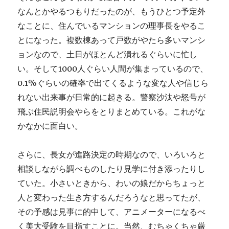
なんとかやるつもりだったのが、もうひとつ予定外
なことに、住んでいるマンションの理事長をやるこ
とになった。複数棟あって戸数がやたら多いマンシ
ョンなので、土日がほとんど潰れるぐらいに忙し
い。そして1000人ぐらい人間が集まっているので、
0.1%ぐらいの確率で出てくるような変な人や信じら
れない出来事が日常的に起きる。警察沙汰や怒号が
飛ぶ住民説明会やらをとりまとめている。これがな
かなかに面白い。
さらに、長女が進路決定の時期なので、いろいろと
相談しながら調べものしたり見学に付き添ったりし
ていた。小さいときから、わいの娘だからちょっと
人と変わった生き方するんだろうなと思ってたが、
その予感は見事に的中して、アニメーターになるべ
く美大受験を目指すことに。当然、むちゃくちゃ厳