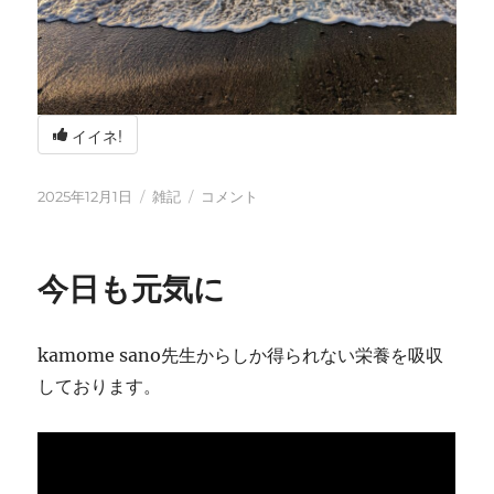
イイネ!
投
カ
冬
2025年12月1日
雑記
コメント
稿
テ
の
日:
ゴ
海
リ
辺
今日も元気に
ー
の
BBQ
に
kamome sano先生からしか得られない栄養を吸収
しております。