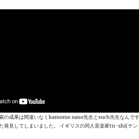
の成果は間違いなくkamome sano先生とsuch先生なんで
発見してしまいました。 イギリスの同人音楽家tn-shi(テン