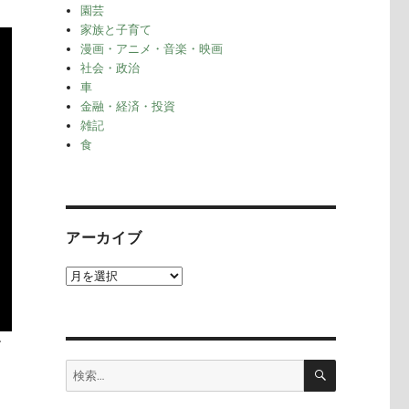
園芸
家族と子育て
漫画・アニメ・音楽・映画
社会・政治
車
金融・経済・投資
雑記
食
アーカイブ
ア
ー
カ
イ
す
ブ
検
検
索
索: