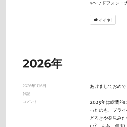
※ヘッドフォン・
イイネ!
2026年
投
2026年1月6日
あけましておめで
稿
カ
雑記
日:
テ
2026
コメント
2025年は瞬間
ゴ
年
ったのも、プライ
リ
に
ー
どろきや発見みた
い? ああ、年末にA