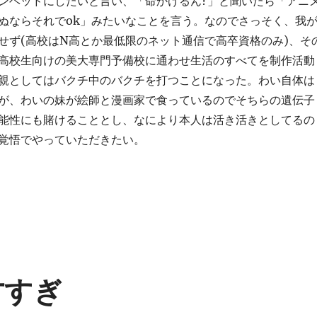
ンヘッドにしたいと言い、「命かけるん?」と聞いたら「アニ
ぬならそれでok」みたいなことを言う。なのでさっそく、我
せず(高校はN高とか最低限のネット通信で高卒資格のみ)、そ
高校生向けの美大専門予備校に通わせ生活のすべてを制作活動
親としてはバクチ中のバクチを打つことになった。わい自体は
が、わいの妹が絵師と漫画家で食っているのでそちらの遺伝子
能性にも賭けることとし、なにより本人は活き活きとしてるの
覚悟でやっていただきたい。
天才すぎ