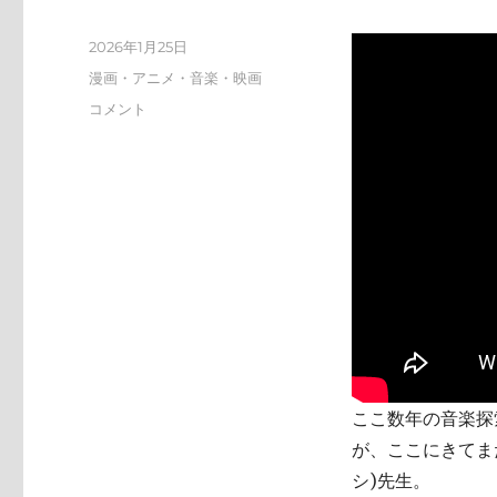
投
2026年1月25日
稿
カ
漫画・アニメ・音楽・映画
日:
テ
tn-
コメント
ゴ
shi
リ
(テ
ー
ン
シ)
天
才
す
ぎ
に
ここ数年の音楽探索
が、ここにきてまた
シ)先生。