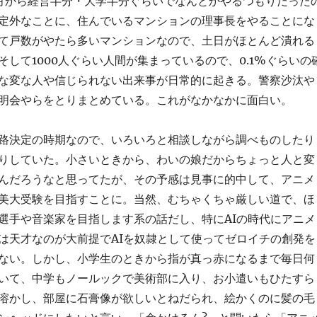
月から経営半分・大学半分ぐらいでなんとかやるつもりだった
定外なことに、住んでいるマンションの理事長をやることにな
て戸数がやたら多いマンションなので、土日がほとんど潰れる
そして1000人ぐらい人間が集まっているので、0.1%ぐらいの
な変な人や信じられない出来事が日常的に起きる。警察沙汰や
明会やらをとりまとめている。これがなかなかに面白い。
路決定の時期なので、いろいろと相談しながら調べものしたり
りしていた。小さいときから、わいの娘だからちょっと人と変
んだろうなと思ってたが、その予感は見事に的中して、アニメ
美大受験を目指すことに。当然、むちゃくちゃ厳しい道で、ほ
選手や音楽家を目指します系の話だし、特にAIの時代にアニメ
は天才なのが大前提でAIを奴隷として使ってゼロイチの創発を
ない。しかし、小学生のときから指が真っ赤になるまで毎日何
いて、中学もノールックで美術部に入り、お小遣いもひたすら
溶かし、部屋に石膏像が欲しいとねだられ、絵かくのに髪の毛