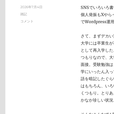
投
2026年7月4日
SNSでいろいろ
稿
カ
雑記
個人発振もXやらイ
日:
テ
い
コメント
でWordpres
ゴ
ろ
リ
い
ー
さて、まずデカい
ろ
と
大学には卒業生が
変
として再入学した
化
つもりなので、大
し
て
面接。受験勉強は
お
学にいったん入っ
り
語を暗記したぐら
ま
す
はもちろん、いろ
に
くつもり。とりあ
かなか珍しい状況