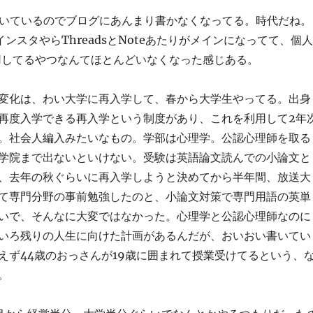
書いているのでブログにあんまり書かなくなってる。時代だね。
ンスタやらThreadsとNoteあたりがメインになってて、個人
s運用してるやつなんてほとんどいなくなった感じある。
変化は、わい大学に再入学して、春から大学生やってる。出身
再度入学できる再入学という制度があり、これを利用して2年
。社会人編入みたいなもの。学部は心理学。公認心理師を取る
学院まで出ないといけない。受験は英語論文読んでの小論文と
、去年の秋ぐらいに再入学しようと決めてから半年間、放送大
て専門分野の事前勉強したのと、小論文対策で専門用語の英単
いで、そんなに大変ではなかった。心理学と公認心理師なのに
いろ残りの人生に向けた計画があるんだが、おいおい書いてい
えず44歳のおっさんが19歳に囲まれて授業受けてるという、
。