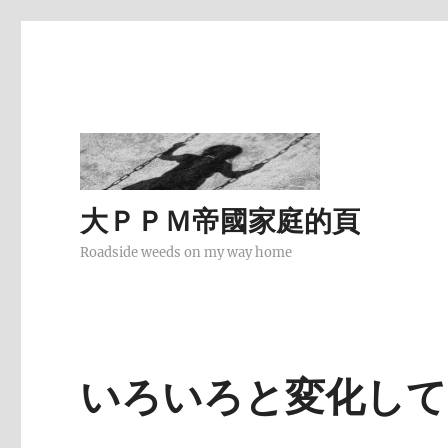
大ＰＰＭ帝國家庭的頁
Roadside weeds on my way home
いろいろと変化して