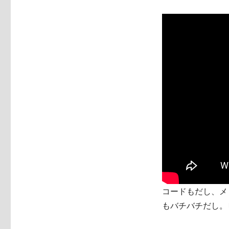
コードもだし、メ
もバチバチだし。