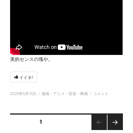
美的センスの塊や。
イイネ!
投
カ
今
2025年5月15日
漫画・アニメ・音楽・映画
コメント
稿
テ
日
日:
ゴ
も
リ
元
ー
気
投
固定ページ
1
に
に