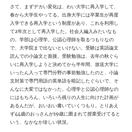
さて、まずデカい変化は、わい大学に再入学して、
春から大学生やってる。出身大学には卒業生が再度
入学できる再入学という制度があり、これを利用し
て2年次として再入学した。社会人編入みたいなも
の。学部は心理学。公認心理師を取るつもりなの
で、大学院まで出ないといけない。受験は英語論文
読んでの小論文と面接。受験勉強は、去年の秋ぐら
いに再入学しようと決めてから半年間、放送大学に
いったん入って専門分野の事前勉強したのと、小論
文対策で専門用語の英単語を暗記したぐらいで、そ
んなに大変ではなかった。心理学と公認心理師なの
にはもちろん、いろいろ残りの人生に向けた計画が
あるんだが、おいおい書いていくつもり。とりあえ
ず44歳のおっさんが19歳に囲まれて授業受けてると
いう、なかなか珍しい状況。