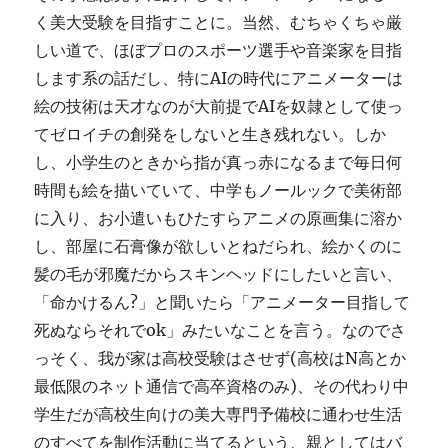
く美大受験を目指すことに。当然、むちゃくちゃ厳
しい道で、ほぼプロのスポーツ選手や音楽家を目指
します系の話だし、特にAIの時代にアニメーターは
絵の技術は天才なのが大前提でAIを奴隷として使っ
てゼロイチの創発をしないと生き残れない。しか
し、小学生のときから指が真っ赤になるまで毎日何
時間も絵を描いていて、中学もノールックで美術部
に入り、お小遣いもひたすらアニメの原画集に溶か
し、部屋に石膏像が欲しいとねだられ、絵かくのに
髪の毛が邪魔だからスキンヘッドにしたいと言い、
「命かけるん?」と聞いたら「アニメーター目指して
死ぬならそれでok」みたいなことを言う。なのでさ
っそく、我が家は高校受験はさせず(高校はN高とか
最低限のネット通信で高卒資格のみ)、その代わり中
学生だが高校生向けの美大専門予備校に通わせ生活
のすべてを制作活動に当てるという、親としてはバ