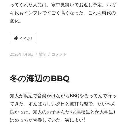
ってくれた人には、寒中見舞いでお返し予定。ハガ
キ代もインフレですごく高くなった。これも時代の
変化。
イイネ!
投
カ
2026
2026年1月6日
雑記
コメント
稿
テ
年
日:
ゴ
に
リ
冬の海辺のBBQ
ー
知人が浜辺で音楽かけながらBBQやるってんで行っ
てきた。すんばらしい夕日と波打ち際で、たいへん
良かった。知人のお子さんたち(高校生とか大学生)
はめっちゃ青春していた。実によい!