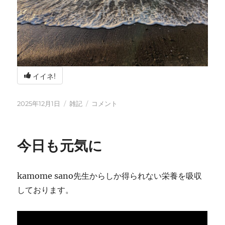
イイネ!
投
カ
冬
2025年12月1日
雑記
コメント
稿
テ
の
日:
ゴ
海
リ
辺
今日も元気に
ー
の
BBQ
に
kamome sano先生からしか得られない栄養を吸収
しております。