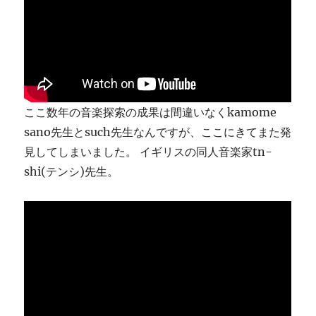
り
ま
す
に
ここ数年の音楽探索の成果は間違いなくkamome
sano先生とsuch先生なんですが、ここにきてまた発
見してしまいました。 イギリスの同人音楽家tn-
shi(テンシ)先生。