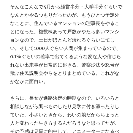
そんなこんなで4月から経営半分・大学半分ぐらいで
なんとかやるつもりだったのが、もうひとつ予定外
なことに、住んでいるマンションの理事長をやるこ
とになった。複数棟あって戸数がやたら多いマンシ
ョンなので、土日がほとんど潰れるぐらいに忙し
い。そして1000人ぐらい人間が集まっているので、
0.1%ぐらいの確率で出てくるような変な人や信じら
れない出来事が日常的に起きる。警察沙汰や怒号が
飛ぶ住民説明会やらをとりまとめている。これがな
かなかに面白い。
さらに、長女が進路決定の時期なので、いろいろと
相談しながら調べものしたり見学に付き添ったりし
ていた。小さいときから、わいの娘だからちょっと
人と変わった生き方するんだろうなと思ってたが、
その予感は見事に的中して、アニメーターになるべ