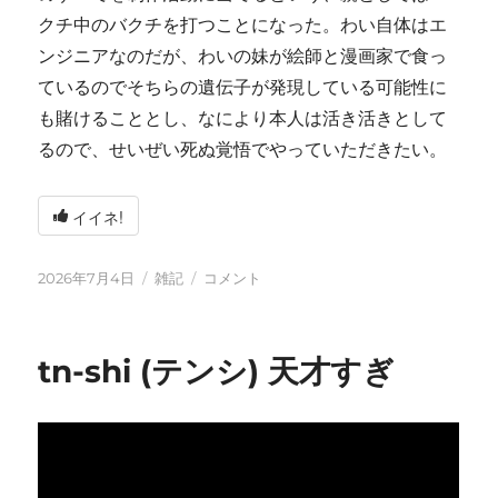
クチ中のバクチを打つことになった。わい自体はエ
ンジニアなのだが、わいの妹が絵師と漫画家で食っ
ているのでそちらの遺伝子が発現している可能性に
も賭けることとし、なにより本人は活き活きとして
るので、せいぜい死ぬ覚悟でやっていただきたい。
イイネ!
投
カ
い
2026年7月4日
雑記
コメント
稿
テ
ろ
日:
ゴ
い
リ
ろ
tn-shi (テンシ) 天才すぎ
ー
と
変
化
し
て
お