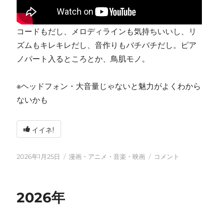
コードもだし、メロディラインも気持ちいいし、リ
ズムもキレキレだし、音作りもバチバチだし。ピア
ノパート入るところとか、鳥肌モノ。
※ヘッドフォン・大音量じゃないと魅力がよくわから
ないかも
イイネ!
投
カ
tn-
2026年1月25日
漫画・アニメ・音楽・映画
コメント
稿
テ
shi
日:
ゴ
(テ
リ
ン
2026年
ー
シ)
天
才